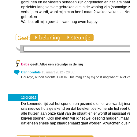
gordijnen en de vloeren beneden zijn opgemeten en het laminaat en d
opzichter langs om de gebreken die in de woning zijn (sommige zijn be
verholpen wordt, want mijn man heeft maar 2 weken vakantie. Net de 
gebreken.
Wat betreft mijn gewicht: vandaag even happy.
Babs
geeft Attje een steuntje in de rug
Cannondale
15 maart 2012 - 20:53
:
Hoi Attje, Ik ben slechts 1.60 m. Dus mag er bij mij best nog wat af. Niet van d
13-3-2012
De komende tijd zal het sporten en gezond eten er wel wat bij inschi
ons nieuwe huis getekend en dat betekent de komende tijd veel kluss
alle huizen aan onze kant van de straat) en er wordt al massaal verhuis
blijven sporten. Ook met eten wil ik het wel gezond houden, maar het 
dat er een snelle hap klaargemaakt gaat worden. Afwachten dus maar....