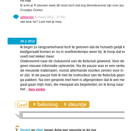
He Attje
Ik kom je ff steunen want dit moet toch wel erg demotiverend zijn voor jou. Ik
Groetjes Dorien
adidasfan
8 maart 2012 - 21:54
:
niet leuk he? Leef met je mee,
28-2-2012
Ik begin zo langzamerhand toch te geloven dat de huisarts gelijk krijgt. 
kwijtgeraakt komen er nu in sneltreintempo weer bij. Ik hoop dat er bi
voelt niet lekker meer.
Gisteravond naar de clubavond van de fietsclub geweest. Voor de pauz
geen nieuwe informatie opleverde. Na de pauze was er een vertegenw
de nieuwste materialen, vooral allerhande soorten zemen voor in de fi
er zijn. In de pauze heb ik met de instructeur van de fietsclub gepraat
ga pakken. Na een gesprek met hem is afgesproken dat ik wel mee ga doe
gaat gaan mijn man, die meegaat als begeleider, en ik terug naar het 
het ...
lees verder
Dorien
en
ellen
geven Attje een steuntje in de rug