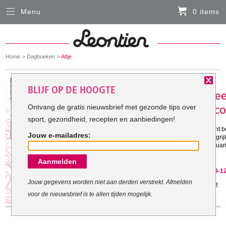
Menu
0 items
Sluiten
Er zitten momenteel geen artikelen in de
winkelmand
You
Home
Dagboeken
Attje
HARDLOOPKLEDING
are
here:
Het doel van Attje:
BLIJF OP DE HOOGTE
FIETSKLEDING
Ontvang de gratis nieuwsbrief met gezonde tips over
sport, gezondheid, recepten en aanbiedingen!
Gestart met mijn doel: 11-8-2010
SERVICE
Ik wil graag weer een gezond gewicht 
Jouw e-mailadres:
(PBC, artrose) is het nu vooral belangri
Inloggen
beweging. Daarom ga ik van 14 februari
dag een uur te sporten.
Aanmelden
Contact- en adresgegevens
Attje is gestopt met haar doel op 29-1
Levertijd, retourneren, ruilen
Jouw gegevens worden niet aan derden verstrekt. Afmelden
Jammer, maar geef het niet op!
voor de nieuwsbrief is te allen tijden mogelijk.
Algemene voorwaarden