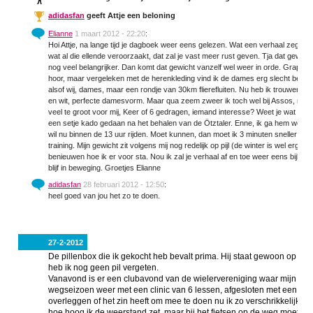
adidasfan
geeft Attje een beloning
Elianne
1 maart 2012 - 22:20
:
Hoi Attje, na lange tijd je dagboek weer eens gelezen. Wat een verhaal zeg. Di
wat al die ellende veroorzaakt, dat zal je vast meer rust geven. Tja dat gewicht
nog veel belangrijker. Dan komt dat gewicht vanzelf wel weer in orde. Grappig d
hoor, maar vergeleken met de herenkleding vind ik de dames erg slecht bedeel
alsof wij, dames, maar een rondje van 30km flierefluiten. Nu heb ik trouwens z
en wit, perfecte damesvorm. Maar qua zeem zweer ik toch wel bij Assos, maar 
veel te groot voor mij, Keer of 6 gedragen, iemand interesse? Weet je wat ook a
een setje kado gedaan na het behalen van de Ötztaler. Enne, ik ga hem weer rijde
wil nu binnen de 13 uur rijden. Moet kunnen, dan moet ik 3 minuten sneller rijd
training. Mijn gewicht zit volgens mij nog redelijk op pijl (de winter is wel er
benieuwen hoe ik er voor sta. Nou ik zal je verhaal af en toe weer eens bijlez
blijf in beweging. Groetjes Elianne
adidasfan
28 februari 2012 - 12:50
:
heel goed van jou het zo te doen.
27-2-2012
De pillenbox die ik gekocht heb bevalt prima. Hij staat gewoon op de ta
heb ik nog geen pil vergeten.
Vanavond is er een clubavond van de wielervereniging waar mijn man e
wegseizoen weer met een clinic van 6 lessen, afgesloten met een fietst
overleggen of het zin heeft om mee te doen nu ik zo verschrikkelijk m
hoe hoog ik de weerstand zet, maar bij het fietsen op de weg moet ik