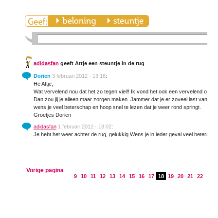
adidasfan
geeft Attje een steuntje in de rug
Dorien
3 februari 2012 - 13:18
:
He Attje,
Wat vervelend nou dat het zo tegen viel!! Ik vond het ook een vervelend onderz
Dan zou jij je alleen maar zorgen maken. Jammer dat je er zoveel last van had.
wens je veel beterschap en hoop snel te lezen dat je weer rond springt.
Groetjes Dorien
adidasfan
1 februari 2012 - 18:02
:
Je hebt het weer achter de rug, gelukkig.Wens je in ieder geval veel betersch
Vorige pagina
9
10
11
12
13
14
15
16
17
18
19
20
21
22
23