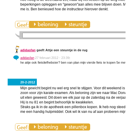
beperkingen opleggen en "gewoon"aan alles mee blijven doen. Maar ik
me is. Ben benieuwd hoe de instructeur hierover denkt.
adidasfan
geeft Attje een steuntje in de rug
adidasfan
27 februari 2012 - 23:39
:
he attje ook fietsliefhebster? ben van plan mijn vierde fiets te kopen 5e met 
20-2-2012
Mijn gewicht begint nu wel erg snel te stijgen. Voor dit weekend is er
zoon voor zijn karate-examen. Als beloning zijn we naar Mac Donalds
uit eten geweest. Dit doen we elk jaar op de zaterdag na de verjaardag 
Hij is nu 81 en begint behoorlijk te kwakkelen.
Straks ga ik in de apotheek een pillenbox kopen. Ik heb nog steeds moei
me een handig hulpmiddel. Ook wil ik van nu af aan proberen mijn ge