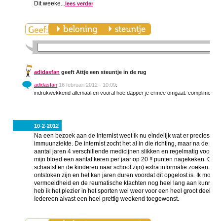
Dit weeke...
lees verder
adidasfan
geeft Attje een steuntje in de rug
adidasfan
16 februari 2012 - 10:09
:
indrukwekkend allemaal en vooral hoe dapper je ermee omgaat. complimentje
10-2-2012
Na een bezoek aan de internist weet ik nu eindelijk wat er precies aa
immuunziekte. De internist zocht het al in die richting, maar na de p
aantal jaren 4 verschillende medicijnen slikken en regelmatig voor c
mijn bloed een aantal keren per jaar op 20 !! punten nagekeken. Op in
schaatst en de kinderen naar school zijn) extra informatie zoeken. Het b
ontstoken zijn en het kan jaren duren voordat dit opgelost is. Ik moe
vermoeidheid en de reumatische klachten nog heel lang aan kunnen h
heb ik het plezier in het sporten wel weer voor een heel groot deel te
Iedereen alvast een heel prettig weekend toegewenst.