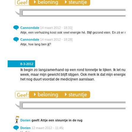
Cannondale
14 maart 2012 - 18:31
:
Attje, een verhuizing kost ook veel energie hè. Blijf gezond eten. En zit er niet o
Cannondale
14 maart 2012 - 18:28
:
Attje, hoe lang ben jij?
8-3-2012
Ik begin zo langzamerhand op een rond tonnetje te lijken. Ik let nu ex
week, maar mijn gewicht blijft stijgen. Ook merk ik dat mijn energi
het nog duurt voordat de medicijnen aanslaan.
Dorien
geeft Attje een steuntje in de rug
Dorien
12 maart 2012 - 11:45
: