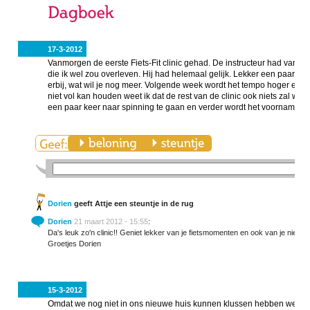
17-3-2012
Vanmorgen de eerste Fiets-Fit clinic gehad. De instructeur had vantev
die ik wel zou overleven. Hij had helemaal gelijk. Lekker een paar uu
erbij, wat wil je nog meer. Volgende week wordt het tempo hoger en de
niet vol kan houden weet ik dat de rest van de clinic ook niets zal w
een paar keer naar spinning te gaan en verder wordt het voornamelijk
Dorien
geeft Attje een steuntje in de rug
Dorien
21 maart 2012 - 15:55
:
Da's leuk zo'n clinic!! Geniet lekker van je fietsmomenten en ook van je nieuwe
Groetjes Dorien
15-3-2012
Omdat we nog niet in ons nieuwe huis kunnen klussen hebben we alv