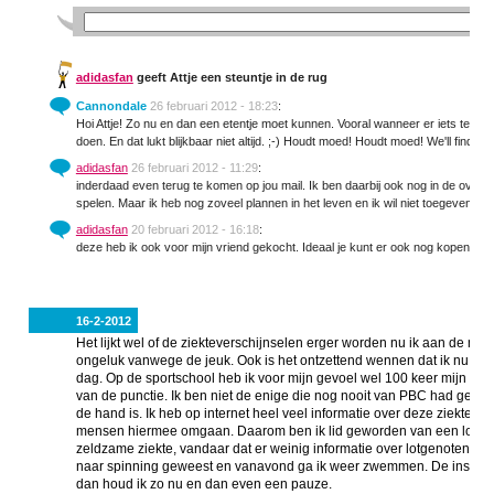
adidasfan
geeft Attje een steuntje in de rug
Cannondale
26 februari 2012 - 18:23
:
Hoi Attje! Zo nu en dan een etentje moet kunnen. Vooral wanneer er iets te vie
doen. En dat lukt blijkbaar niet altijd. ;-) Houdt moed! Houdt moed! We'll find the 
adidasfan
26 februari 2012 - 11:29
:
inderdaad even terug te komen op jou mail. Ik ben daarbij ook nog in de overga
spelen. Maar ik heb nog zoveel plannen in het leven en ik wil niet toegeven aan
adidasfan
20 februari 2012 - 16:18
:
deze heb ik ook voor mijn vriend gekocht. Ideaal je kunt er ook nog kopen die digi
16-2-2012
Het lijkt wel of de ziekteverschijnselen erger worden nu ik aan de me
ongeluk vanwege de jeuk. Ook is het ontzettend wennen dat ik nu 4 k
dag. Op de sportschool heb ik voor mijn gevoel wel 100 keer mijn verh
van de punctie. Ik ben niet de enige die nog nooit van PBC had gehoo
de hand is. Ik heb op internet heel veel informatie over deze ziekte 
mensen hiermee omgaan. Daarom ben ik lid geworden van een lotgeno
zeldzame ziekte, vandaar dat er weinig informatie over lotgenoten te
naar spinning geweest en vanavond ga ik weer zwemmen. De instruct
dan houd ik zo nu en dan even een pauze.