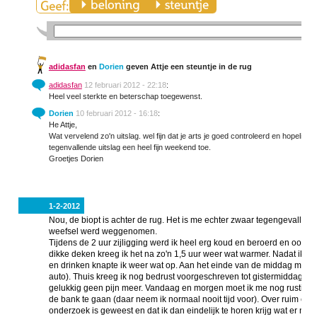
adidasfan
en
Dorien
geven Attje een steuntje in de rug
adidasfan
12 februari 2012 - 22:18
:
Heel veel sterkte en beterschap toegewenst.
Dorien
10 februari 2012 - 16:18
:
He Attje,
Wat vervelend zo'n uitslag. wel fijn dat je arts je goed controleerd en hopelijk
tegenvallende uitslag een heel fijn weekend toe.
Groetjes Dorien
1-2-2012
Nou, de biopt is achter de rug. Het is me echter zwaar tegengevallen. I
weefsel werd weggenomen.
Tijdens de 2 uur zijligging werd ik heel erg koud en beroerd en ook 
dikke deken kreeg ik het na zo'n 1,5 uur weer wat warmer. Nadat ik w
en drinken knapte ik weer wat op. Aan het einde van de middag mocht i
auto). Thuis kreeg ik nog bedrust voorgeschreven tot gistermiddag. N
gelukkig geen pijn meer. Vandaag en morgen moet ik me nog rustig ho
de bank te gaan (daar neem ik normaal nooit tijd voor). Over ruim een we
onderzoek is geweest en dat ik dan eindelijk te horen krijg wat er nu 