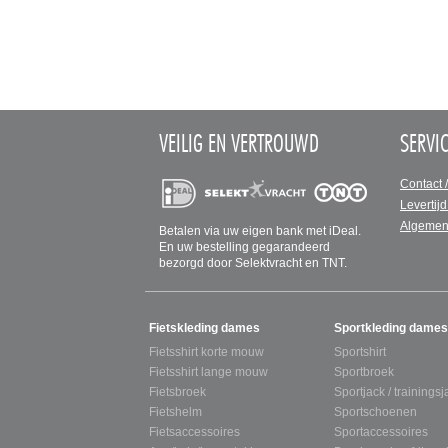
VEILIG EN VERTROUWD
SERVI
Contact 
Levertijd
Algemen
Betalen via uw eigen bank met iDeal.
En uw bestelling gegarandeerd
bezorgd door Selektvracht en TNT.
SITEMAP
Fietskleding dames
Sportkleding dames
Fietsshirt korte mouw
Sportshirt
Fietsshirt lange mouw
Sportbroek
Fietsbroek
Sportjack / trainingsj
Fietshelm
Sportschoenen
Fietsaccessoires
Sportaccessoires