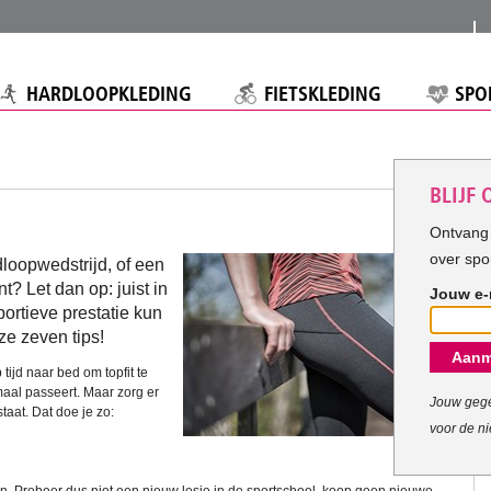
HARDLOOPKLEDING
FIETSKLEDING
SPO
BLIJF
Ontvang 
over spo
dloopwedstrijd, of een
t? Let dan op: juist in
Jouw e-
ortieve prestatie kun
ze zeven tips!
Aanm
tijd naar bed om topfit te
enmaal passeert. Maar zorg er
Jouw gege
staat. Dat doe je zo:
voor de ni