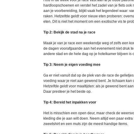
Hou in de week voor je race vast aan al je oude patron
hardloopschoenen en verstel het zadel van je fiets ook 
aan je voorbereiding, blijkt vaak het tegendeel waar: va
raken. Hetzelfde geldt voor nieuw eten proberen: overna
eten. Dit is niet het moment om een exotische vis te prob
Tip 2: Bekijk de stad na je race
Maak je van je race een weekendje weg of zelfs een kort
de dagen voorafgaande aan het evenement niet druk te 
andere stad en de hele dag op je hotelkamer blijven is 
Tip 3: Neem je eigen voeding mee
Ga er niet vanuit dat op de plek van de race de gelletjes
voeding waar je niet aan gewend bent. Je lichaam kan 
Hetzelfde geldt voor maaltijden: als je gewend bent aa
Daar presteer je het beste op.
Tip 4: Bereid het inpakken voor
Het is misschien een open deur, maar check de weersvo
kleding die je aan wilt doen. Neem altijd een paar extra
zweetshirt en een muts zijn de meest handige items.