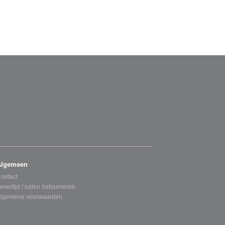
Algemeen
ontact
evertijd / ruilen /retourneren
lgemene voorwaarden