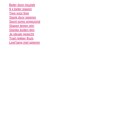
Beter door muziek
9 x beter slapen
Tree voor tree
Slank door spieren
Sport soms ongezond
Slapen tegen pijn
Slanke kuiten-tips
Je ideale gewicht
Train lekker thuis
Leef lang met spieren