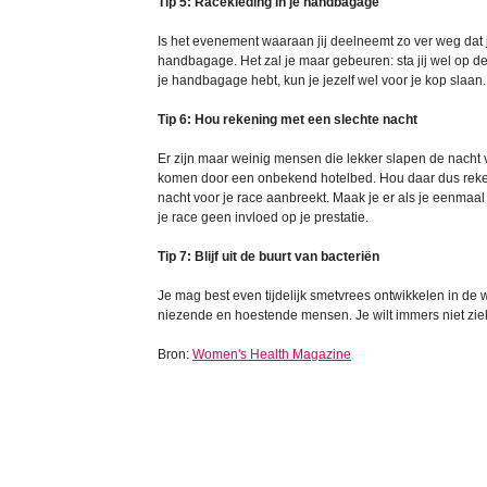
Tip 5: Racekleding in je handbagage
Is het evenement waaraan jij deelneemt zo ver weg dat j
handbagage. Het zal je maar gebeuren: sta jij wel op de p
je handbagage hebt, kun je jezelf wel voor je kop slaan..
Tip 6: Hou rekening met een slechte nacht
Er zijn maar weinig mensen die lekker slapen de nacht 
komen door een onbekend hotelbed. Hou daar dus rekeni
nacht voor je race aanbreekt. Maak je er als je eenmaal i
je race geen invloed op je prestatie.
Tip 7: Blijf uit de buurt van bacteriën
Je mag best even tijdelijk smetvrees ontwikkelen in de w
niezende en hoestende mensen. Je wilt immers niet ziek
Bron:
Women's Health Magazine