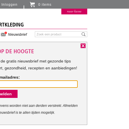
Inloggen
0 items
Er zitten momenteel geen artikelen in de
naar kassa
winkelmand
RTKLEDING
Nieuwsbrief
 OP DE HOOGTE
de gratis nieuwsbrief met gezonde tips
rt, gezondheid, recepten en aanbiedingen!
mailadres:
elden
vens worden niet aan derden verstrekt. Afmelden
euwsbrief is te allen tijden mogelijk.