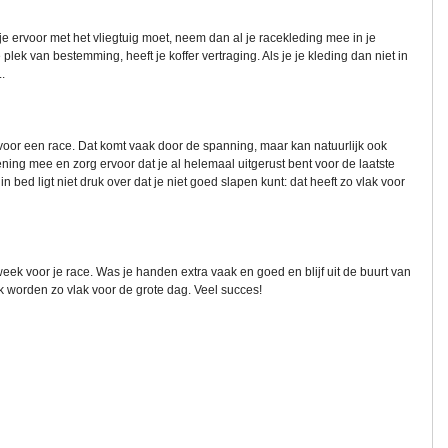
e ervoor met het vliegtuig moet, neem dan al je racekleding mee in je
lek van bestemming, heeft je koffer vertraging. Als je je kleding dan niet in
.
voor een race. Dat komt vaak door de spanning, maar kan natuurlijk ook
ng mee en zorg ervoor dat je al helemaal uitgerust bent voor de laatste
n bed ligt niet druk over dat je niet goed slapen kunt: dat heeft zo vlak voor
eek voor je race. Was je handen extra vaak en goed en blijf uit de buurt van
 worden zo vlak voor de grote dag. Veel succes!