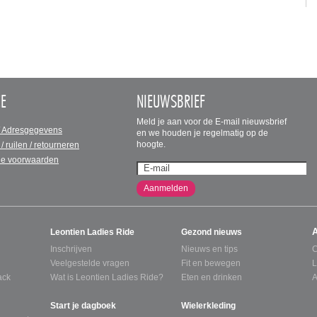
CE
NIEUWSBRIEF
Meld je aan voor de E-mail nieuwsbrief
/ Adresgegevens
en we houden je regelmatig op de
hoogte.
 / ruilen / retourneren
e voorwaarden
Aanmelden
Leontien Ladies Ride
Gezond nieuws
Inschrijven
Nieuws en tips
C
Veelgestelde vragen
Fit en bewegen
L
ack
Wat is Leontien Ladies Ride?
Eten en drinken
A
Start je dagboek
Wielerkleding