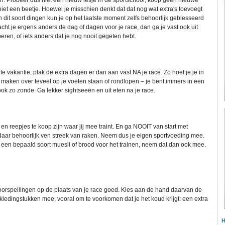
en. Probeer dus niet een nieuw lesje in de sportschool, koop geen nieuwe
niet een beetje. Hoewel je misschien denkt dat dat nog wat extra's toevoegt
n dit soort dingen kun je op het laatste moment zelfs behoorlijk geblesseerd
cht je ergens anders de dag of dagen voor je race, dan ga je vast ook uit
eren, of iets anders dat je nog nooit gegeten hebt.
e vakantie, plak de extra dagen er dan aan vast NA je race. Zo hoef je je in
maken over teveel op je voeten staan of rondlopen – je bent immers in een
ook zo zonde. Ga lekker sightseeën en uit eten na je race.
 en reepjes te koop zijn waar jij mee traint. En ga NOOIT van start met
daar behoorlijk ven streek van raken. Neem dus je eigen sportvoeding mee.
n een bepaald soort muesli of brood voor het trainen, neem dat dan ook mee.
orspellingen op de plaats van je race goed. Kies aan de hand daarvan de
 kledingstukken mee, vooral om te voorkomen dat je het koud krijgt: een extra
H