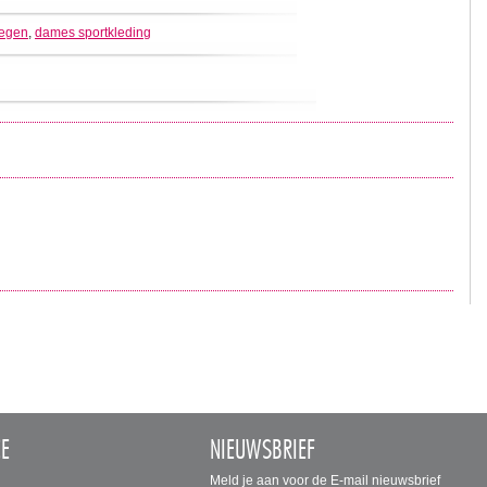
egen
,
dames sportkleding
CE
NIEUWSBRIEF
Meld je aan voor de E-mail nieuwsbrief