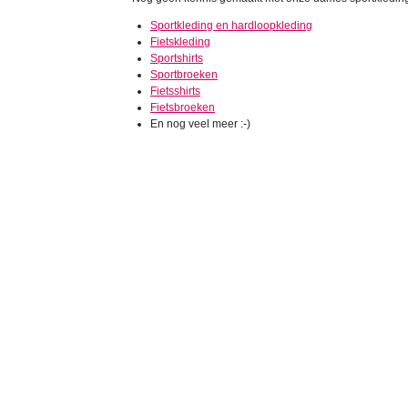
Sportkleding en hardloopkleding
Fietskleding
Sportshirts
Sportbroeken
Fietsshirts
Fietsbroeken
En nog veel meer :-)