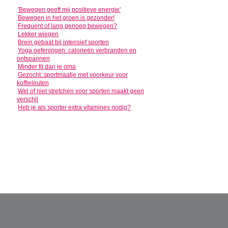
'Bewegen geeft mij positieve energie'
Bewegen in het groen is gezonder!
Frequent of lang genoeg bewegen?
Lekker wiegen
Brein gebaat bij intensief sporten
Yoga oefeningen: calorieën verbranden en
ontspannen
Minder fit dan je oma
Gezocht: sportmaatje met voorkeur voor
koffieleuten
Wel of niet stretchen voor sporten maakt geen
verschil
Heb je als sporter extra vitamines nodig?