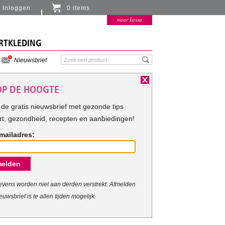
Inloggen
0 items
Er zitten momenteel geen artikelen in de
naar kassa
winkelmand
RTKLEDING
Nieuwsbrief
 OP DE HOOGTE
de gratis nieuwsbrief met gezonde tips
rt, gezondheid, recepten en aanbiedingen!
mailadres:
elden
vens worden niet aan derden verstrekt. Afmelden
euwsbrief is te allen tijden mogelijk.