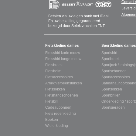
Contact 
Levertijd
Algemen
Betalen via uw eigen bank met iDeal.
En uw bestelling gegarandeerd
bezorgd door Selektvracht en TNT.
SITEMAP
Fietskleding dames
Sportkleding dames
Fietsshirt korte mouw
Sportshirt
Fietsshirt lange mouw
Sportbroek
Fietsbroek
Sportjack / trainingsj
Fietshelm
Sportschoenen
Fietsaccessoires
Sportaccessoires
Arm/knie/beenstukken
Bandana, hoofdband
Fietssokken
Sportsokken
Fietshandschoenen
Sportbrillen
Fietsbril
Onderkleding / spor
Cadeaubonnen
Sportsieraden
Fiets regenkleding
Boeken
Wielerkleding