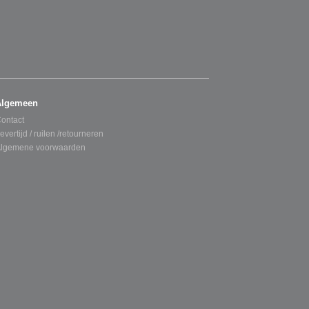
Algemeen
ontact
evertijd / ruilen /retourneren
lgemene voorwaarden