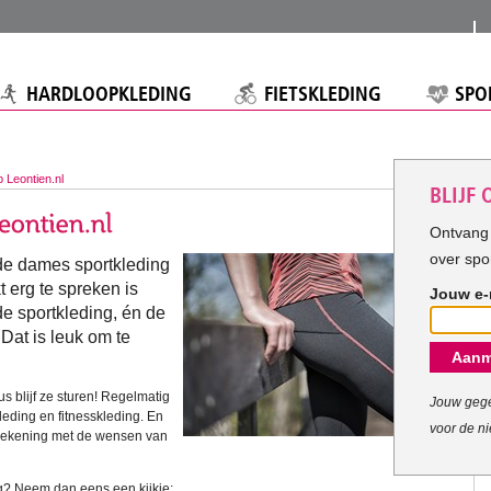
HARDLOOPKLEDING
FIETSKLEDING
SPO
 Leontien.nl
BLIJF
Ontvang 
over spo
 de dames sportkleding
t erg te spreken is
Jouw e-
e sportkleding, én de
Dat is leuk om te
Aanm
s blijf ze sturen! Regelmatig
Jouw gege
kleding en fitnesskleding. En
voor de ni
 rekening met de wensen van
? Neem dan eens een kijkje: