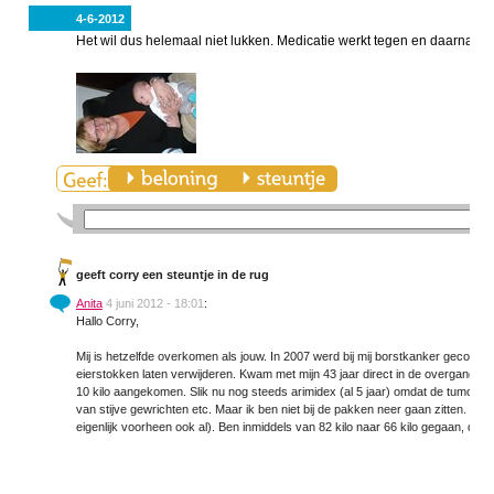
4-6-2012
Het wil dus helemaal niet lukken. Medicatie werkt tegen en daarnaast v
geeft corry een steuntje in de rug
Anita
4 juni 2012 - 18:01
:
Hallo Corry,
Mij is hetzelfde overkomen als jouw. In 2007 werd bij mij borstkanker geconsta
eierstokken laten verwijderen. Kwam met mijn 43 jaar direct in de overgang. C
10 kilo aangekomen. Slik nu nog steeds arimidex (al 5 jaar) omdat de tumor h
van stijve gewrichten etc. Maar ik ben niet bij de pakken neer gaan zitten. He
eigenlijk voorheen ook al). Ben inmiddels van 82 kilo naar 66 kilo gegaan, dus