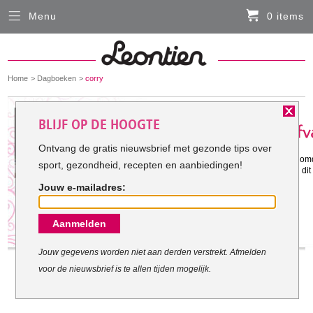
Menu
0 items
Sluiten
Er zitten momenteel geen artikelen in de
winkelmand
You
Home
Dagboeken
corry
HARDLOOPKLEDING
are
here:
Het doel van corry:
BLIJF OP DE HOOGTE
FIETSKLEDING
Ontvang de gratis nieuwsbrief met gezonde tips over
Gestart met mijn doel: 8-5-2012
10 kilo maar dat zal moeilijk worden omd
sport, gezondheid, recepten en aanbiedingen!
SERVICE
daardoor 10 kilo gegroeid ben. Ik wil di
Jouw e-mailadres:
Inloggen
Aanmelden
Contact- en adresgegevens
Levertijd, retourneren, ruilen
Jouw gegevens worden niet aan derden verstrekt. Afmelden
voor de nieuwsbrief is te allen tijden mogelijk.
Algemene voorwaarden