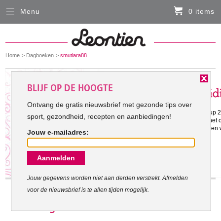
Menu
0 items
Sluiten
Er zitten momenteel geen artikelen in de
winkelmand
You
Home
Dagboeken
smutiara88
HARDLOOPKLEDING
are
here:
Het doel van smutiara88:
BLIJF OP DE HOOGTE
FIETSKLEDING
Ontvang de gratis nieuwsbrief met gezonde tips over
Gestart met mijn doel: 8-2-2016
Ik wil graag aan de enercup of sapcup 
sport, gezondheid, recepten en aanbiedingen!
SERVICE
Dit spreekt me enorm aan omdat ik het 
aanspreekt en ik op mijn achtergelaten 
Jouw e-mailadres:
halen.
Inloggen
Aanmelden
Contact- en adresgegevens
Levertijd, retourneren, ruilen
Jouw gegevens worden niet aan derden verstrekt. Afmelden
voor de nieuwsbrief is te allen tijden mogelijk.
Algemene voorwaarden