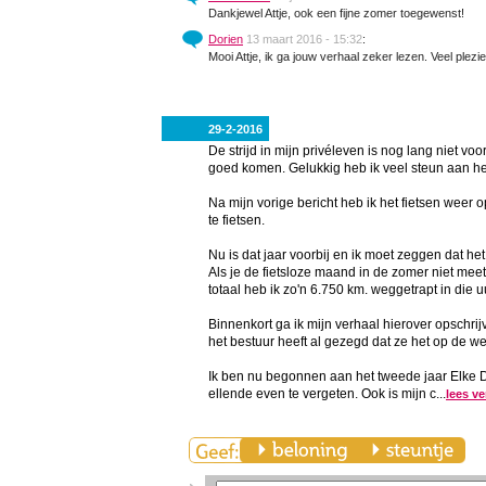
Dankjewel Attje, ook een fijne zomer toegewenst!
Dorien
13 maart 2016 - 15:32
:
Mooi Attje, ik ga jouw verhaal zeker lezen. Veel plezie
29-2-2016
De strijd in mijn privéleven is nog lang niet vo
goed komen. Gelukkig heb ik veel steun aan he
Na mijn vorige bericht heb ik het fietsen weer 
te fietsen.
Nu is dat jaar voorbij en ik moet zeggen dat he
Als je de fietsloze maand in de zomer niet mee
totaal heb ik zo'n 6.750 km. weggetrapt in die uu
Binnenkort ga ik mijn verhaal hierover opschrij
het bestuur heeft al gezegd dat ze het op de we
Ik ben nu begonnen aan het tweede jaar Elke Da
ellende even te vergeten. Ook is mijn c...
lees ve