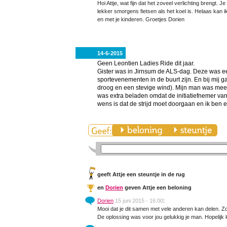
Hoi Attje, wat fijn dat het zoveel verlichting brengt. 
lekker smorgens fietsen als het koel is. Helaas kan i
en met je kinderen. Groetjes Dorien
14-6-2015
Geen Leontien Ladies Ride dit jaar.
Gister was in Jirnsum de ALS-dag. Deze was 
sportevenementen in de buurt zijn. En bij mij g
droog en een stevige wind). Mijn man was mee o
was extra beladen omdat de initiatiefnemer van
wens is dat de strijd moet doorgaan en ik ben el
geeft Attje een steuntje in de rug
en
Dorien
geven Attje een beloning
Dorien
15 juni 2015 - 16:00
:
Mooi dat je dit samen met vele anderen kan delen. Zo
De oplossing was voor jou gelukkig je man. Hopelijk 