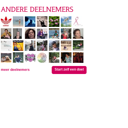
Start zelf een doel
meer deelnemers