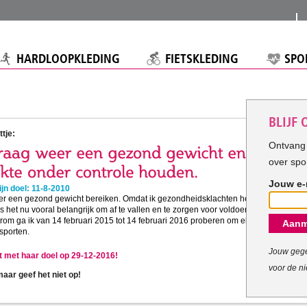
HARDLOOPKLEDING
FIETSKLEDING
SPO
BLIJF
tje:
Ontvang 
over spo
Jouw e-
jn doel: 11-8-2010
eer een gezond gewicht bereiken. Omdat ik gezondheidsklachten heb
is het nu vooral belangrijk om af te vallen en te zorgen voor voldoende
om ga ik van 14 februari 2015 tot 14 februari 2016 proberen om elke
Aanm
sporten.
Jouw gege
pt met haar doel op 29-12-2016!
voor de ni
ar geef het niet op!