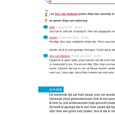
,
en
Ans van Alebeek
geven Attje een steuntje in
en
geven Attje een beloning
Attje
1 maart 2016 - 16:40
:
Dat had ik zelf ook al bedacht. Heb het aangepast en
Dorien
29 februari 2016 - 20:55
:
He Attje, Ans haar mailadres klopt niet. Het is ans
Verder wil Ik je veel groetjes brengen. Goed dat je el
Ans van Alebeek
29 februari 2016 - 11:06
:
Opgeven is geen optie, jouw hoeven we dat echt niet i
zo bewondef in jou. Ga ervoor Atje. Elke stap voorwaar
mond. Jammer dat we zo ver uit elkaar wonen, anders
veel rust. Lieve atje, misschien moeten we wat mee
12-8-2015
De komende tijd zal heel zwaar voor me worde
Vanwege privé gebeurtenissen heb ik een poosj
Ik heb nu ook professionele hulp gezocht omdat 
Zij heeft al gezegd dat ik een hele zware tijd t
mijn man wel goed over praten, dus ik sta er nie