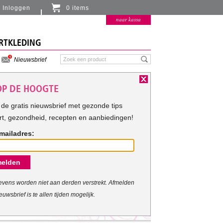
Inloggen
0 items
Er zitten momenteel geen artikelen in de
naar kassa
winkelmand
RTKLEDING
Nieuwsbrief
 OP DE HOOGTE
de gratis nieuwsbrief met gezonde tips
rt, gezondheid, recepten en aanbiedingen!
mailadres:
elden
vens worden niet aan derden verstrekt. Afmelden
euwsbrief is te allen tijden mogelijk.