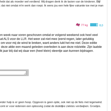
Je hebt dat als moeder wel verdiend. Wij dragen denk ik de lasten van de kinderen. Blijf
k dat niet omdat m'm werk dan roept. Ik wens jou een hele fijne vakantie toe met je man
77 kg
8,0
een week naar voren geschoven omdat er volgend weekend ook heel veel
aat ALS voor de LLR. Het weer zat niet mee (eerst regen, later gelukkig
m voor mij de wind te breken, want anders lukt het me niet. Deze editie
 deze aktie een maand geleden overleden is aan deze rotziekte. Zijn laatste
k jaar blij dat wij daar een (heel klein) steentje aan kunnen bijdragen.
nder hulp is er geen hoop. Opgeven is geen optie, ook niet op de fiets met tegenwind.
komt er voor iedereen een oplossing zodat de dodelijke ziektes verdwijnen. Groetjes.