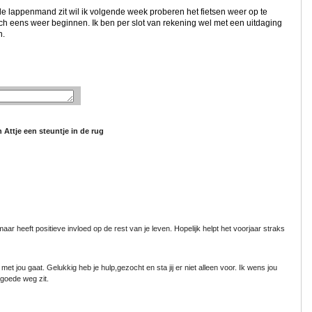
e lappenmand zit wil ik volgende week proberen het fietsen weer op te
ch eens weer beginnen. Ik ben per slot van rekening wel met een uitdaging
n.
Attje een steuntje in de rug
aar heeft positieve invloed op de rest van je leven. Hopelijk helpt het voorjaar straks
met jou gaat. Gelukkig heb je hulp,gezocht en sta jij er niet alleen voor. Ik wens jou
 goede weg zit.