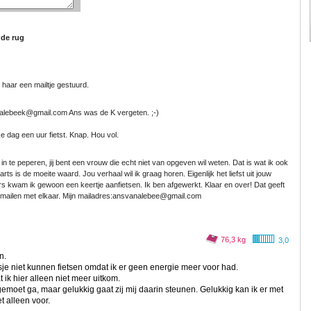
 de rug
 haar een mailtje gestuurd.
vanalebeek@gmail.com Ans was de K vergeten. ;-)
ke dag een uur fietst. Knap. Hou vol.
n te peperen, jij bent een vrouw die echt niet van opgeven wil weten. Dat is wat ik ook
ts is de moeite waard. Jou verhaal wil ik graag horen. Eigenlijk het liefst uit jouw
 kwam ik gewoon een keertje aanfietsen. Ik ben afgewerkt. Klaar en over! Dat geeft
r mailen met elkaar. Mijn mailadres:ansvanalebee@gmail.com
76,3 kg
3,0
n.
e niet kunnen fietsen omdat ik er geen energie meer voor had.
ik hier alleen niet meer uitkom.
egemoet ga, maar gelukkig gaat zij mij daarin steunen. Gelukkig kan ik er met
t alleen voor.