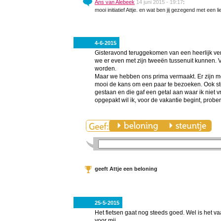
Ans van Alebeek
14 juni 2015 - 19:17
:
mooi initiatief Attje. en wat ben jij gezegend met een l
4-6-2015
Gisteravond teruggekomen van een heerlijk verb
we er even met zijn tweeën tussenuit kunnen. 
worden.
Maar we hebben ons prima vermaakt. Er zijn 
mooi de kans om een paar te bezoeken. Ook s
gestaan en die gaf een getal aan waar ik niet 
opgepakt wil ik, voor de vakantie begint, prob
geeft Attje een beloning
25-5-2015
Het fietsen gaat nog steeds goed. Wel is het va
voor mij.