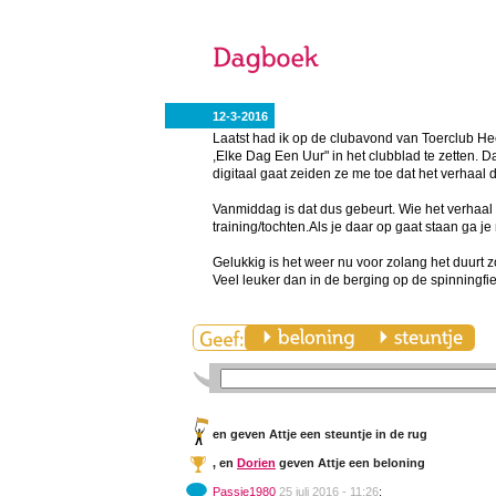
12-3-2016
Laatst had ik op de clubavond van Toerclub He
,Elke Dag Een Uur" in het clubblad te zetten. 
digitaal gaat zeiden ze me toe dat het verhaal
Vanmiddag is dat dus gebeurt. Wie het verhaal
training/tochten.Als je daar op gaat staan ga je
Gelukkig is het weer nu voor zolang het duurt z
Veel leuker dan in de berging op de spinningfiet
en
geven Attje een steuntje in de rug
,
en
Dorien
geven Attje een beloning
Passie1980
25 juli 2016 - 11:26
: