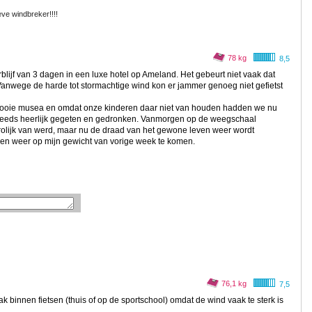
ieve windbreker!!!!
78 kg
8,5
lijf van 3 dagen in een luxe hotel op Ameland. Het gebeurt niet vaak dat
Vanwege de harde tot stormachtige wind kon er jammer genoeg niet gefietst
mooie musea en omdat onze kinderen daar niet van houden hadden we nu
teeds heerlijk gegeten en gedronken. Vanmorgen op de weegschaal
vrolijk van werd, maar nu de draad van het gewone leven weer wordt
eren weer op mijn gewicht van vorige week te komen.
76,1 kg
7,5
ak binnen fietsen (thuis of op de sportschool) omdat de wind vaak te sterk is