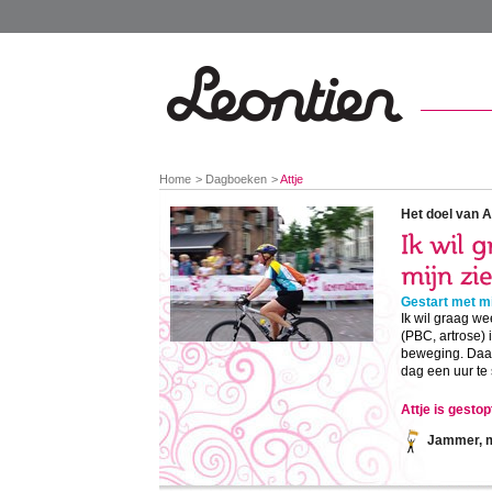
You
Home
Dagboeken
Attje
are
here:
Het doel van At
Gestart met mi
Ik wil graag w
(PBC, artrose) 
beweging. Daar
dag een uur te 
Attje is gesto
Jammer, ma