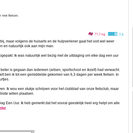
r met fietsen.
77,7 kg
7,5
orbij, maar volgens de huisarts en de hulpverlener gaat het ooit wel weer
n en natuurlijk ook aan mijn man.
opgepakt. Ik was natuurlijk wel bezig met de uitdaging om elke dag een uur
t beter is gegaan dan iedereen (artsen, sportschool en ikzelf) had verwacht.
telt ben ik tot een gemiddelde gekomen van 6,3 dagen per week fietsen. In
rtjes.
ven. Ik wou een stukje schrijven voor het clubblad van onze fietsclub, maar
bsite willen plaatsen.
g Een Uur. Ik heb gemerkt dat het vooral geestelijk heel erg helpt om alle
rder