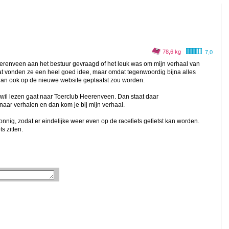
78,6 kg
7,0
erenveen aan het bestuur gevraagd of het leuk was om mijn verhaal van
Dat vonden ze een heel goed idee, maar omdat tegenwoordig bijna alles
 dan ook op de nieuwe website geplaatst zou worden.
 wil lezen gaat naar Toerclub Heerenveen. Dan staat daar
 naar verhalen en dan kom je bij mijn verhaal.
onnig, zodat er eindelijke weer even op de racefiets gefietst kan worden.
s zitten.