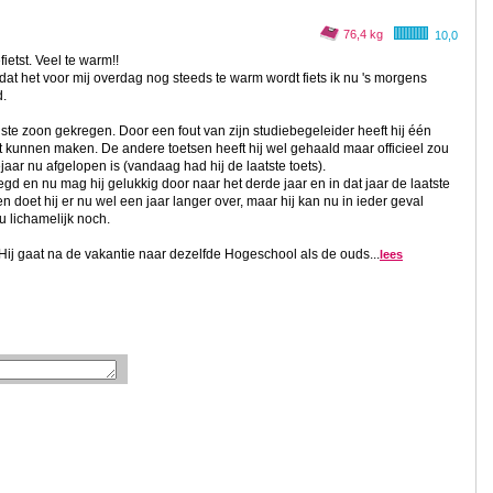
76,4 kg
10,0
etst. Veel te warm!!
 het voor mij overdag nog steeds te warm wordt fiets ik nu 's morgens
d.
te zoon gekregen. Door een fout van zijn studiebegeleider heeft hij één
t kunnen maken. De andere toetsen heeft hij wel gehaald maar officieel zou
aar nu afgelopen is (vandaag had hij de laatste toets).
gd en nu mag hij gelukkig door naar het derde jaar en in dat jaar de laatste
doet hij er nu wel een jaar langer over, maar hij kan nu in ieder geval
nu lichamelijk noch.
ij gaat na de vakantie naar dezelfde Hogeschool als de ouds...
lees