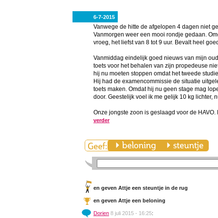
6-7-2015
Vanwege de hitte de afgelopen 4 dagen niet gefi
Vanmorgen weer een mooi rondje gedaan. Omdat
vroeg, het liefst van 8 tot 9 uur. Bevalt heel goe
Vanmiddag eindelijk goed nieuws van mijn ouds
toets voor het behalen van zijn propedeuse nie
hij nu moeten stoppen omdat het tweede studiej
Hij had de examencommissie de situatie uitgele
toets maken. Omdat hij nu geen stage mag lopen 
door. Geestelijk voel ik me gelijk 10 kg lichter, 
Onze jongste zoon is geslaagd voor de HAVO. H
verder
en
geven Attje een steuntje in de rug
en
geven Attje een beloning
Dorien
8 juli 2015 - 16:25
: