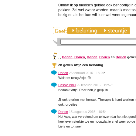
Omdat ik op medisch gebied ook behoorlijk in d
pakken. Zal wel zwaar worden, maar ik moet to
bezig en als het kan wil ik er wel weer tegenaa
,
,
Dorien
,
Dorien
,
Dorien
,
Dorien
en
Dorien
geven 
en
geven Attje een beloning
Dorien
26 februari 2016 - 18:29
:
Welkom terug Attje. 😘
Passie1980
25 februari 2016 - 19:57
:
Bedankt Attje, Daar heb je gelijk in
Jij ook sterkte met herstel. Therapie is hard werken m
ook, groetjes
Dorien
15 augustus 2015 - 10:54
:
Hoi Attje, wat vervelend om te lezen dat het niet goed 
heel even sterkte toe en hoop,dat je snel weer op de
Liefs en tot snel.