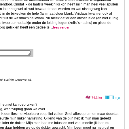
sendoor. Omdat ik de laatste week niks kon heeft mijn man heel veel spullen
n later nog wel uit wat bewaard moet worden en wat alsnog weg kan.
n de bijkeuken de hele (laminaat)vloer blank. Vrijdags kwam er ook al
dit uit de wasmachine kwam. Nu bleek dat er een afvoer lekte (en niet zuinig
wee uur het bakje onder de leiding legen (zelfs 's nachts) en gister de
g gelijk en heeft een gedeelte ...
lees verder
eel sterkte toegewenst.
74,3 kg
5,0
het niet kan gebruiken?
g, want vrijdag gaan we over.
ik een fles met vloeibare zeep liet vallen. Snel alles opruimen maar doordat
eurde mijn linker hamstring. Gillend van de pijn heb ik mijn man gebeld
 later de dokter. Mijn man had me intussen met veel moeite (ik ben nu
 en daar hebben we op de dokter gewacht. Mijn been moet nu met rust en