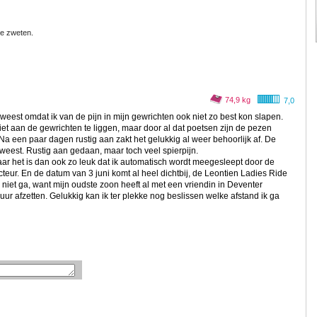
 te zweten.
74,9 kg
7,0
est omdat ik van de pijn in mijn gewrichten ook niet zo best kon slapen.
niet aan de gewrichten te liggen, maar door al dat poetsen zijn de pezen
a een paar dagen rustig aan zakt het gelukkig al weer behoorlijk af. De
eest. Rustig aan gedaan, maar toch veel spierpijn.
maar het is dan ook zo leuk dat ik automatisch wordt meegesleept door de
eur. En de datum van 3 juni komt al heel dichtbij, de Leontien Ladies Ride
k niet ga, want mijn oudste zoon heeft al met een vriendin in Deventer
ur afzetten. Gelukkig kan ik ter plekke nog beslissen welke afstand ik ga