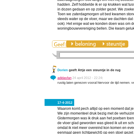
hadden. Zelf hobbelde ik er op krukken wat tus
in dozen gedaan en op zolder gezet. We zoeke
Toen we zaterdagmorgen uit bed kwamen stond i
steeds water op de vloer, maar we dachten dat 
ook). Het enige wat we konden doen was om de t
woningbouwvereniging bellen. Die kwam gelukki
Dorien
geeft Attje een steuntje in de rug
adidasfan
24 april 2012 - 22:24
:
rustig laten genezen vooral hiervoor de tijd nemen. v
17-4-2012
Waarom komt pech altijd op een moment dat je 
We zijn momenteel druk bezig met de verhuizin
Gistermorgen was ik druk aan het poetsen toen 
de vloer glad geworden was gleed ik uit en sch
omdat ik niet meer overeind kon komen en even
eenmaal geen lichtgewicht) op een stoel gezet