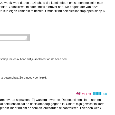
k deze week twee dagen gezinshulp die komt helpen om samen met mijn man
ichten, zodat ik wat minder stress hierover heb. De begeleider van onze
 kun eigen kamer in te richten. Omdat ik nu ook niet kan traplopen slaap ik
erschap toe en ik hoop dat je snel weer op de been bent.
rte beterschap. Zorg goed voor jezelf.
74,4 kg
8,0
arm-leverarts geweest. Zij was erg tevreden. De medicijnen slaan aan en
val betekent dit dat de dosis omhoog gegaan is. Omdat mijn gewicht in korte
geprikt, maar nu om de schildklierwaarden te controleren. Over een week