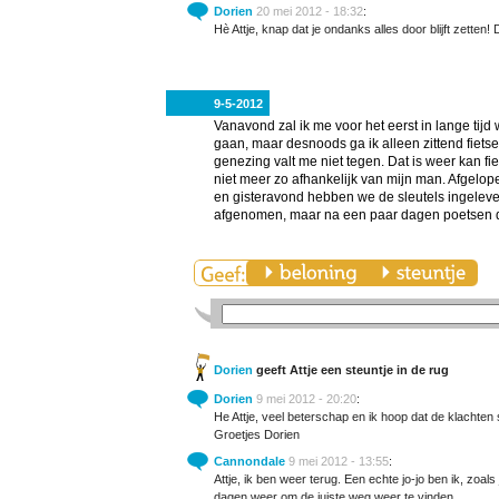
Dorien
20 mei 2012 - 18:32
:
Hè Attje, knap dat je ondanks alles door blijft zetten!
9-5-2012
Vanavond zal ik me voor het eerst in lange tijd
gaan, maar desnoods ga ik alleen zittend fiets
genezing valt me niet tegen. Dat is weer kan fi
niet meer zo afhankelijk van mijn man. Afgel
en gisteravond hebben we de sleutels ingeleve
afgenomen, maar na een paar dagen poetsen doet 
Dorien
geeft Attje een steuntje in de rug
Dorien
9 mei 2012 - 20:20
:
He Attje, veel beterschap en ik hoop dat de klachten 
Groetjes Dorien
Cannondale
9 mei 2012 - 13:55
:
Attje, ik ben weer terug. Een echte jo-jo ben ik, zoal
dagen weer om de juiste weg weer te vinden.