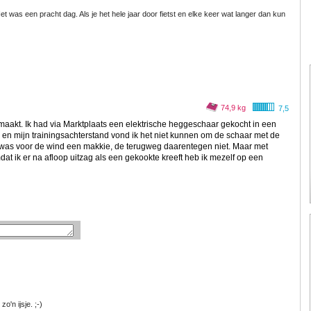
et was een pracht dag. Als je het hele jaar door fietst en elke keer wat langer dan kun
74,9 kg
7,5
aakt. Ik had via Marktplaats een elektrische heggeschaar gekocht in een
en mijn trainingsachterstand vond ik het niet kunnen om de schaar met de
 was voor de wind een makkie, de terugweg daarentegen niet. Maar met
 Omdat ik er na afloop uitzag als een gekookte kreeft heb ik mezelf op een
o'n ijsje. ;-)