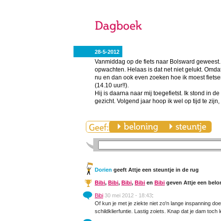
28-5-2012
Vanmiddag op de fiets naar Bolsward geweest. 
opwachten. Helaas is dat net niet gelukt. Omda
nu en dan ook even zoeken hoe ik moest fietsen 
(14.10 uur!!).
Hij is daarna naar mij toegefietst. Ik stond in d
gezicht. Volgend jaar hoop ik wel op tijd te zij
Dorien
geeft Attje een steuntje in de rug
Bibi
,
Bibi
,
Bibi
,
Bibi
en
Bibi
geven Attje een belo
Bibi
30 mei 2012 - 18:43
:
Of kun je met je ziekte niet zo'n lange inspanning do
schildklierfuntie. Lastig zoiets. Knap dat je dam toc