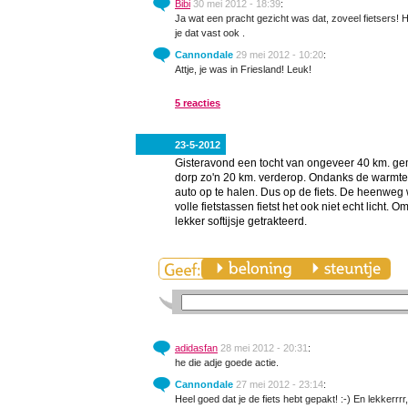
Bibi
30 mei 2012 - 18:39
:
Ja wat een pracht gezicht was dat, zoveel fietsers! H
je dat vast ook .
Cannondale
29 mei 2012 - 10:20
:
Attje, je was in Friesland! Leuk!
5 reacties
23-5-2012
Gisteravond een tocht van ongeveer 40 km. gem
dorp zo'n 20 km. verderop. Ondanks de warmte 
auto op te halen. Dus op de fiets. De heenweg
volle fietstassen fietst het ook niet echt licht.
lekker softijsje getrakteerd.
adidasfan
28 mei 2012 - 20:31
:
he die adje goede actie.
Cannondale
27 mei 2012 - 23:14
:
Heel goed dat je de fiets hebt gepakt! :-) En lekkerrrr, z