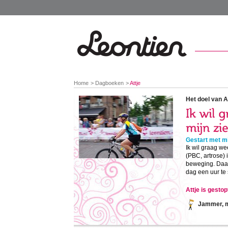
You
Home
Dagboeken
Attje
are
here:
Het doel van At
Gestart met mi
Ik wil graag w
(PBC, artrose) 
beweging. Daar
dag een uur te 
Attje is gesto
Jammer, ma