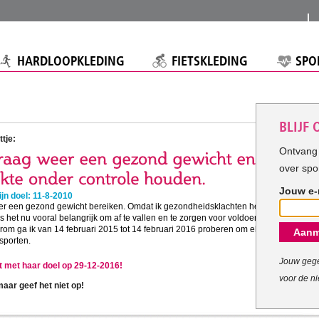
HARDLOOPKLEDING
FIETSKLEDING
SPO
BLIJF
tje:
Ontvang 
over spo
Jouw e-
jn doel: 11-8-2010
eer een gezond gewicht bereiken. Omdat ik gezondheidsklachten heb
is het nu vooral belangrijk om af te vallen en te zorgen voor voldoende
om ga ik van 14 februari 2015 tot 14 februari 2016 proberen om elke
Aanm
sporten.
Jouw gege
pt met haar doel op 29-12-2016!
voor de ni
ar geef het niet op!