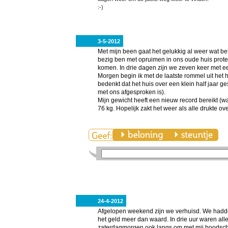
:-)
3-5-2012
Met mijn been gaat het gelukkig al weer wat bet
bezig ben met opruimen in ons oude huis prote
komen. In drie dagen zijn we zeven keer met 
Morgen begin ik met de laatste rommel uit het
bedenkt dat het huis over een klein half jaar g
met ons afgesproken is).
Mijn gewicht heeft een nieuw record bereikt (wa
76 kg. Hopelijk zakt het weer als alle drukte o
24-4-2012
Afgelopen weekend zijn we verhuisd. We hadd
het geld meer dan waard. In drie uur waren all
zaterdagmorgen ook langs om met mij boodsch