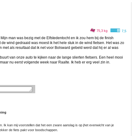
75,3 kg
7,5
Mijn man was bezig met de Elfstedentocht en ik zou hem bij de finish
t de wind gedraaid was moest ik het hele stuk in de wind fietsen. Het was zo
met als resultaat dat ik net voor Bolsward gebeld werd dat hij er al was
e buurt van onze auto te kijken naar de lange slierten fietsers. Een heel mooi
n, maar nu eerst volgende week naar Raalte. Ik heb er erg veel zin in.
ning
en. Ik kan mij voorstellen dat het een zware aanslag is op jhet evenwicht van je
h lekker de fiets pakt voor boodschappen.