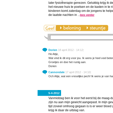
later fysiotherapie genezen. Gelukkig krijg i
het nieuwe huis te poetsen en de kasten in te r
kinderen komt zaterdag om de jongens te helpen
de laatste nachten in ...
lees verder
Dorien
18 april 2012 - 14:12
:
He Attje,
Wat vind ik dit erg voor jou. Ik wens je heel veel bet
Groetjes en doe het rustig aan.
Dorien
Cannondale
17 april 2012 - 14:10
:
Och Attje, wat een vreselijke pech! Ik wens je van ha
5-4-2012
Vanmiddag ben ik voor het eerst bij de maag-d
zijn nu aan mijn gewicht aangepast. In mijn ge
tijd zoveel omhoog gegaan is is er weer bloed 
krijg ik daar de uitslag van.