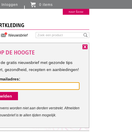
Inloggen
0 items
Er zitten momenteel geen artikelen in de
naar kassa
winkelmand
RTKLEDING
Nieuwsbrief
 OP DE HOOGTE
de gratis nieuwsbrief met gezonde tips
rt, gezondheid, recepten en aanbiedingen!
mailadres:
elden
vens worden niet aan derden verstrekt. Afmelden
euwsbrief is te allen tijden mogelijk.