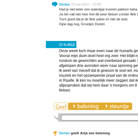
Dorien
23 mei 2012 - 13:05
:
Had je niet beter een waterijsje kunnen pakken haha.
Ja het valt niet mee met dit weer fietsen zonder flink
Toch goed dat je de fiets pakte en niet de auto.
Fijne dag nog. Groetjes Dorien
17-5-2012
Deze week toch maar even naar de huisarts gewe
Vooral mijn duim doet heel erg zeer. Het blijkt 
rondom de gewrichten wat overbelast geraakt. N
afgelopen drie avonden weer naar spinning gew
Ik weet van mezelf dat ik gewoon te snel wil, 
muziek en het opzwepende praat van de instruct
in Raalte. Ik kan nu moeilijk meer zeggen dat i
afgesproken dat wij hem daar 's morgens om 8 u
fietsen.
Dorien
geeft Attje een beloning