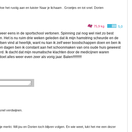
 Doe het rustig aan en luister Naar je lichaam . Groetjes en tot snel. Dorien
75,9 kg
5,0
 weer eens in de sportschool vertonen. Spinning zal nog wel niet zo best
en. Het is nu ruim drie weken geleden dat ik mijn hamstring scheurde en de
etsen vind al heerlijk, want nu kan ik zelf weer boodschappen doen en ben ik
open dagen ben ik constant aan het schoonmaken van ons oude huis geweest
rd. Ik dacht dat mijn reumatische klachten door de medicijnen waren
alles weer even zeer als vorig jaar. Balen!!!!!!!!!!
snel verdwijnen.
s je merkt. Wil jou en Dorien toch blijven volgen. En wie weet, lukt het me een dezer