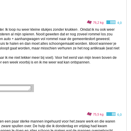
76,2 kg
4,0
er. Ik loop nu weer kleine stukjes zonder krukken . Omdat ik nu ook weer
steren al mijn spieren. Nooit geweten dat er nog zoveel rommel los zou
een auto + aanhangwagen vol rommel naar de gemeentestort geweest.
 huis te halen en dan moet alles schoongemaakt worden. Idioot wanneer je
esloopt gaat worden, maar misschien verhuren ze het nog antikraak (wat niet
ar ik me niet lekker meer bij voel). Voor het eerst van mijn leven boven de
ver een week voorbij is en ik me weer wat kan ontspannen.
75,5 kg
6,0
en een paar sterke mannen ingehuurd voor het zware werk en die waren
e zware spullen over. De hulp die ik donderdag en vrijdag had kwam
appen te doen en alles schoon te maken wat de mannen overgebracht