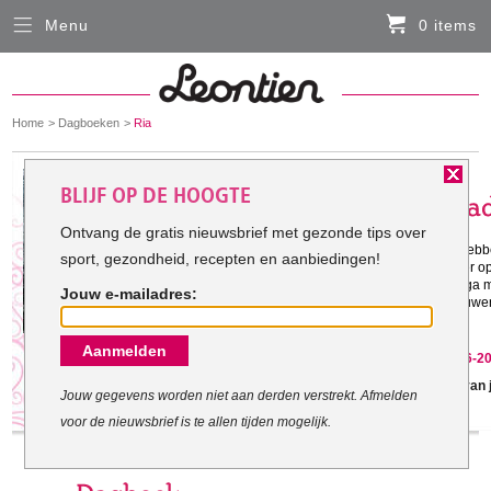
Menu
0 items
Sluiten
Er zitten momenteel geen artikelen in de
winkelmand
You
Home
Dagboeken
Ria
HARDLOOPKLEDING
are
here:
Het doel van Ria :
BLIJF OP DE HOOGTE
FIETSKLEDING
Ontvang de gratis nieuwsbrief met gezonde tips over
Gestart met mijn doel: 31-12-2010
Na jaren niets aan mijn conditie te hebb
sport, gezondheid, recepten en aanbiedingen!
SERVICE
verandering in aan te brengen. Zeker op 
goed voor het lichaam te zorgen. Ik ga 
Jouw e-mailadres:
uithoudingsvermogen zien op te bouwen
Inloggen
protesteren in het begin ;-).
Aanmelden
Contact- en adresgegevens
Ria heeft haar doel behaald op 30-6-2
Gefeliciteerd met het behalen van 
Levertijd, retourneren, ruilen
Jouw gegevens worden niet aan derden verstrekt. Afmelden
voor de nieuwsbrief is te allen tijden mogelijk.
Algemene voorwaarden