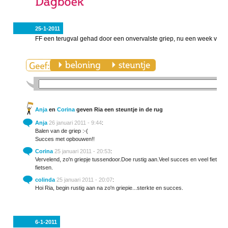
25-1-2011
FF een terugval gehad door een onvervalste griep, nu een week verd
Anja
en
Corina
geven Ria een steuntje in de rug
Anja
26 januari 2011 - 9:44
:
Balen van de griep :-(
Succes met opbouwen!!
Corina
25 januari 2011 - 20:53
:
Vervelend, zo'n griepje tussendoor.Doe rustig aan.Veel succes en veel fietspl
fietsen.
colinda
25 januari 2011 - 20:07
:
Hoi Ria, begin rustig aan na zo'n griepie...sterkte en succes.
6-1-2011