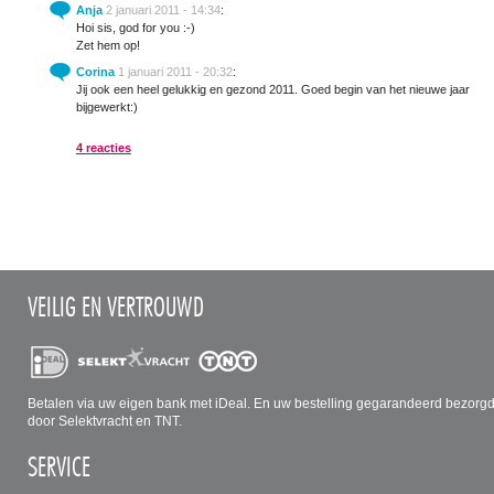
Anja
2 januari 2011 - 14:34
:
Hoi sis, god for you :-)
Zet hem op!
Corina
1 januari 2011 - 20:32
:
Jij ook een heel gelukkig en gezond 2011. Goed begin van het nieuwe jaar. Ik sch
bijgewerkt:)
4 reacties
VEILIG EN VERTROUWD
Betalen via uw eigen bank met iDeal. En uw bestelling gegarandeerd bezorg
door Selektvracht en TNT.
SERVICE