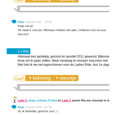
Anja
4 januari 2011 - 18:46
:
Knap van je!
Dit citaat is voor jou: Winnaars hebben een plan, verliezers een excuus.
Succes!!
1-1-2011
Allemaal een gelukkig, gezond en sportief 2011 gewenst. Bijkomen van
knop om te gaan zetten. Maar vandaag en morgen nog even niet.
Wel heb ik me net ingeschreven voor de Ladies Ride, dus 1e stapje is
Lady C
,
Anja
,
colinda
,
Corina
en
Lady C
geven Ria een steuntje in de ru
Anja
2 januari 2011 - 14:36
:
uh, ik bedoelde; good for you! ;-)