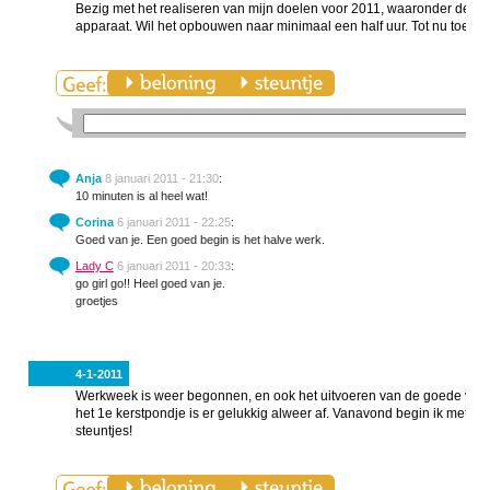
Bezig met het realiseren van mijn doelen voor 2011, waaronder de hom
apparaat. Wil het opbouwen naar minimaal een half uur. Tot nu toe gaa
Anja
8 januari 2011 - 21:30
:
10 minuten is al heel wat!
Corina
6 januari 2011 - 22:25
:
Goed van je. Een goed begin is het halve werk.
Lady C
6 januari 2011 - 20:33
:
go girl go!! Heel goed van je.
groetjes
4-1-2011
Werkweek is weer begonnen, en ook het uitvoeren van de goede v
het 1e kerstpondje is er gelukkig alweer af. Vanavond begin ik met h
steuntjes!