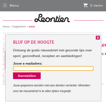
Menu
0 items
Sluiten
Er zitten momenteel geen artikelen in de
winkelmand
You
Home
Dagboeken
ankie
HARDLOOPKLEDING
are
here:
Het doel van ankie:
BLIJF OP DE HOOGTE
FIETSKLEDING
Ontvang de gratis nieuwsbrief met gezonde tips over
Gestart met mijn doel: 2-1-2012
zodat mijn lichaamsconditie verbeterd,
sport, gezondheid, recepten en aanbiedingen!
SERVICE
en kinderen.
Jouw e-mailadres:
Inloggen
Aanmelden
Contact- en adresgegevens
Levertijd, retourneren, ruilen
Jouw gegevens worden niet aan derden verstrekt. Afmelden
voor de nieuwsbrief is te allen tijden mogelijk.
Algemene voorwaarden