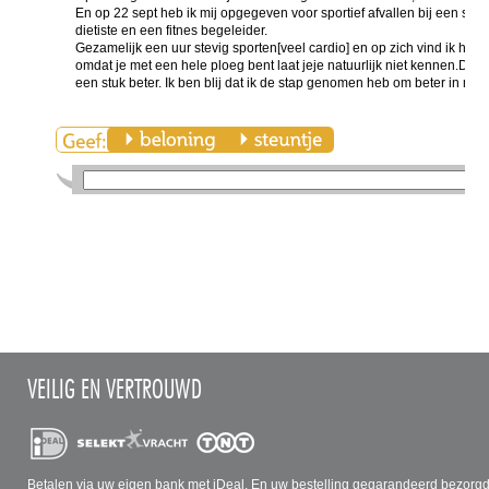
En op 22 sept heb ik mij opgegeven voor sportief afvallen bij een sp
dietiste en een fitnes begeleider.
Gezamelijk een uur stevig sporten[veel cardio] en op zich vind ik het we
omdat je met een hele ploeg bent laat jeje natuurlijk niet kennen.Dus 
een stuk beter. Ik ben blij dat ik de stap genomen heb om beter in mijn
VEILIG EN VERTROUWD
Betalen via uw eigen bank met iDeal. En uw bestelling gegarandeerd bezorg