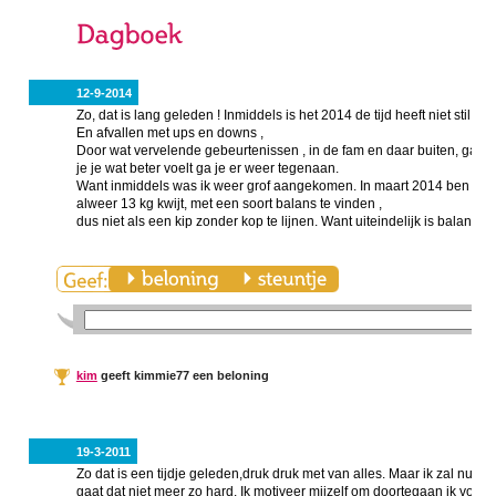
12-9-2014
Zo, dat is lang geleden ! Inmiddels is het 2014 de tijd heeft niet stil ge
En afvallen met ups en downs ,
Door wat vervelende gebeurtenissen , in de fam en daar buiten, gaan 
je je wat beter voelt ga je er weer tegenaan.
Want inmiddels was ik weer grof aangekomen. In maart 2014 ben ik w
alweer 13 kg kwijt, met een soort balans te vinden ,
dus niet als een kip zonder kop te lijnen. Want uiteindelijk is balans en
kim
geeft kimmie77 een beloning
19-3-2011
Zo dat is een tijdje geleden,druk druk met van alles. Maar ik zal nu mi
gaat dat niet meer zo hard. Ik motiveer mijzelf om doortegaan ik voel mi