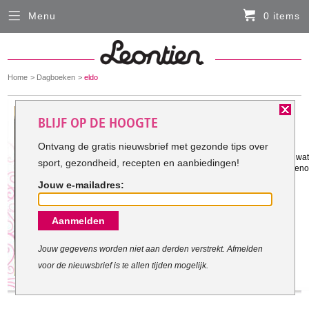
Menu
0 items
Sluiten
Er zitten momenteel geen artikelen in de
winkelmand
You
Home
Dagboeken
eldo
HARDLOOPKLEDING
are
here:
Het doel van eldo:
BLIJF OP DE HOOGTE
FIETSKLEDING
Ontvang de gratis nieuwsbrief met gezonde tips over
Gestart met mijn doel: 11-9-2010
Ik heb te veel overgewicht.en nog al wa
sport, gezondheid, recepten en aanbiedingen!
SERVICE
En de conditie is O.Dus motievatie genoe
worden .
Jouw e-mailadres:
Inloggen
Aanmelden
Contact- en adresgegevens
Levertijd, retourneren, ruilen
Jouw gegevens worden niet aan derden verstrekt. Afmelden
voor de nieuwsbrief is te allen tijden mogelijk.
Algemene voorwaarden