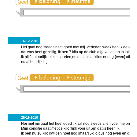
16-12-2010
Het gaat nog steeds heel goed met mij .verleden week heb ik de laats
dat was heel gezellig, Ik ben 7 kilo op de club afgevallen en in totaal 1
Ik blijf natuurlijk lekker sporten,en de laatste kilos er nog {even] afkri
nu al heerlijk bij.
25-11-2010
Hoi met mij gaat het heel goed ,ik val nog steeds af en voel me prima .
Mijn conditie gaat met de kilo flink voor uit ,en dat is heerlijk.
Ik ben nu 10 kilo kwijt en hoef nog [maar] 5kilo dus nog even en dan h