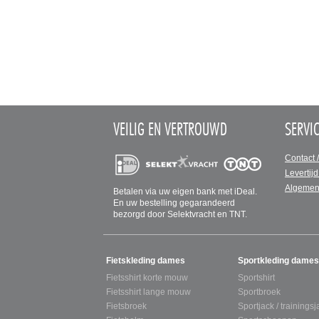
VEILIG EN VERTROUWD
SERVI
Contact 
Levertijd
Algemen
Betalen via uw eigen bank met iDeal.
En uw bestelling gegarandeerd
bezorgd door Selektvracht en TNT.
SITEMAP
Fietskleding dames
Sportkleding dames
Fietsshirt korte mouw
Sportshirt
Fietsshirt lange mouw
Sportbroek
Fietsbroek
Sportjack / trainingsj