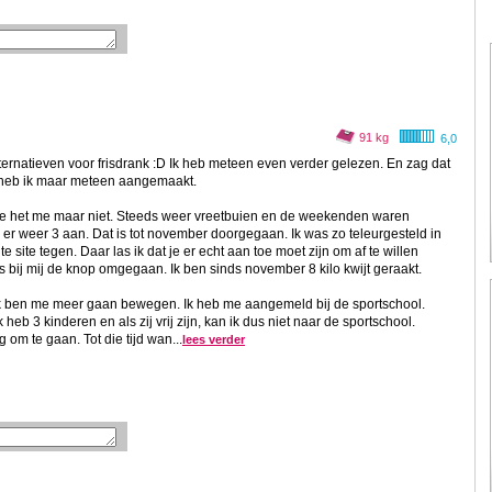
91 kg
6,0
ternatieven voor frisdrank :D Ik heb meteen even verder gelezen. En zag dat
t heb ik maar meteen aangemaakt.
ukte het me maar niet. Steeds weer vreetbuien en de weekenden waren
wam er weer 3 aan. Dat is tot november doorgegaan. Ik was zo teleurgesteld in
 site tegen. Daar las ik dat je er echt aan toe moet zijn om af te willen
s bij mij de knop omgegaan. Ik ben sinds november 8 kilo kwijt geraakt.
n ik ben me meer gaan bewegen. Ik heb me aangemeld bij de sportschool.
eb 3 kinderen en als zij vrij zijn, kan ik dus niet naar de sportschool.
 om te gaan. Tot die tijd wan...
lees verder