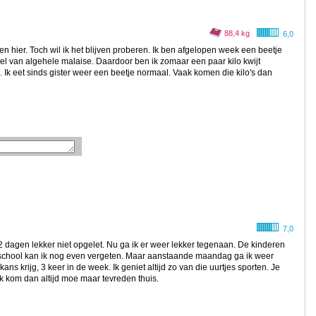
88,4 kg
6,0
jven hier. Toch wil ik het blijven proberen. Ik ben afgelopen week een beetje
el van algehele malaise. Daardoor ben ik zomaar een paar kilo kwijt
 Ik eet sinds gister weer een beetje normaal. Vaak komen die kilo's dan
7,0
 2 dagen lekker niet opgelet. Nu ga ik er weer lekker tegenaan. De kinderen
school kan ik nog even vergeten. Maar aanstaande maandag ga ik weer
ns krijg, 3 keer in de week. Ik geniet altijd zo van die uurtjes sporten. Je
 Ik kom dan altijd moe maar tevreden thuis.