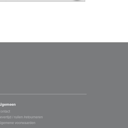
Algemeen
ontact
evertijd / ruilen /retourneren
lgemene voorwaarden