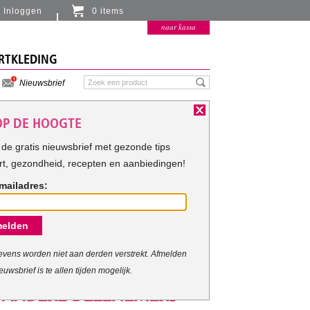
Inloggen
0 items
Er zitten momenteel geen artikelen in de
naar kassa
winkelmand
RTKLEDING
Nieuwsbrief
 OP DE HOOGTE
de gratis nieuwsbrief met gezonde tips
rt, gezondheid, recepten en aanbiedingen!
mailadres:
elden
vens worden niet aan derden verstrekt. Afmelden
euwsbrief is te allen tijden mogelijk.