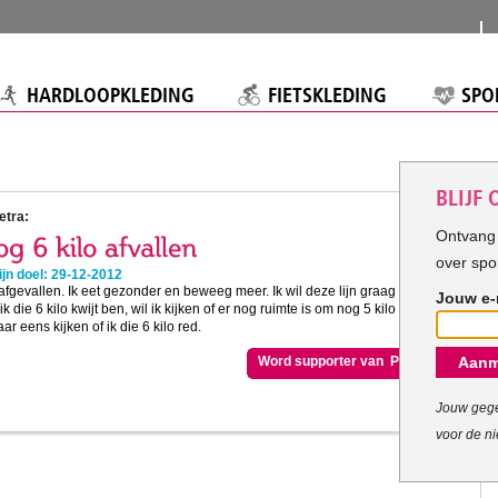
HARDLOOPKLEDING
FIETSKLEDING
SPO
BLIJF
etra:
Ontvang 
over spo
jn doel: 29-12-2012
o afgevallen. Ik eet gezonder en beweeg meer. Ik wil deze lijn graag
Jouw e-
ik die 6 kilo kwijt ben, wil ik kijken of er nog ruimte is om nog 5 kilo af te
ar eens kijken of ik die 6 kilo red.
Word supporter van Petra
Aanm
Jouw gege
voor de ni