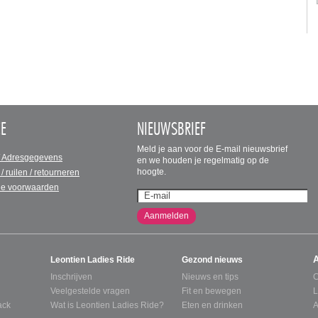
CE
NIEUWSBRIEF
Meld je aan voor de E-mail nieuwsbrief
/ Adresgegevens
en we houden je regelmatig op de
hoogte.
 / ruilen / retourneren
e voorwaarden
Aanmelden
Leontien Ladies Ride
Gezond nieuws
Inschrijven
Nieuws en tips
C
Veelgestelde vragen
Fit en bewegen
L
ack
Wat is Leontien Ladies Ride?
Eten en drinken
A