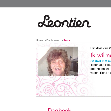
You
Home
Dagboeken
Petra
are
here:
Het doel van P
Gestart met mi
Ik ben al 8 kil
doorzetten. Als 
vallen. Eerst ma