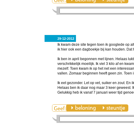
29-12-2012
Ik kwam deze site tegen toen ik googlede op al
ik hier ook een dagboekje bij kan houden. Da
Ik ben in april begonnen met lijnen. Helaas l
verschrikkelijk moeilijk. Ik viel 3 kilo af en k
mezelf. Toen kwam ik op het net een interessante
vallen. Zomaar beginnen heeft geen zin. Toen i
Ik eet gezonder. Let op vet, suiker en zout. E
Helaas ben ik daar nog maar 3 keer geweest. Ik h
Gelukkig heb ik vanaf 7 januari weer tijd genoeg