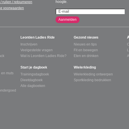
hoogte.
 / ruilen / retourneren
e voorwaarden
Aanmelden
Leontien Ladies Ride
Gezond nieuws
Inschrijven
Nieuws en tips
C
Veelgestelde vragen
Fit en bewegen
L
ack
Wat is Leontien Ladies Ride?
Eten en drinken
A
Start je dagboek
Wielerkleding
 en muts
Trainingsdagboek
Wielerkleding ontwerpen
Dieetdagboek
Sportkleding bedrukken
Alle dagboeken
tondergoed