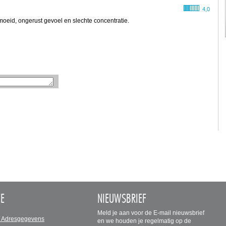
4,0
oeid, ongerust gevoel en slechte concentratie.
CE
NIEUWSBRIEF
Meld je aan voor de E-mail nieuwsbrief
/ Adresgegevens
en we houden je regelmatig op de