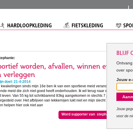
HARDLOOPKLEDING
FIETSKLEDING
SPO
BLIJF
tephanie:
Ontvang 
over spo
Jouw e-
jn doel: 21-4-2014
kwakelingen sinds mijn 16e ben ik van een sportieve meid veranderd in
ende meid die zich niet goed heeft onderhouden. Ik wil terug naar dat lijf,
t leven. Van 55 kg tot schrikbarend 83kg aangekomen in slechts 7 jaar.
Aanm
rgesteld over. Het afblijven van lekkernijen lukt niet en mijn slecht
en helpen hier ook niet aan
Jouw gege
Word supporter van stephanie
voor de ni