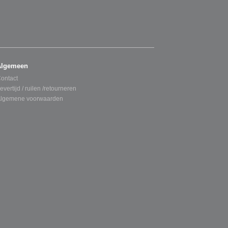
Algemeen
ontact
evertijd / ruilen /retourneren
lgemene voorwaarden