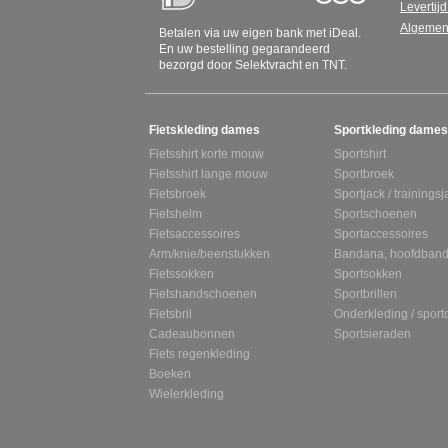
Levertijd
Algemen
Betalen via uw eigen bank met iDeal.
En uw bestelling gegarandeerd
bezorgd door Selektvracht en TNT.
SITEMAP
Fietskleding dames
Sportkleding dames
Fietsshirt korte mouw
Sportshirt
Fietsshirt lange mouw
Sportbroek
Fietsbroek
Sportjack / trainingsj
Fietshelm
Sportschoenen
Fietsaccessoires
Sportaccessoires
Arm/knie/beenstukken
Bandana, hoofdband
Fietssokken
Sportsokken
Fietshandschoenen
Sportbrillen
Fietsbril
Onderkleding / spor
Cadeaubonnen
Sportsieraden
Fiets regenkleding
Boeken
Wielerkleding