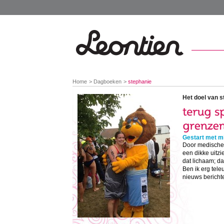
You
Home
Dagboeken
stephanie
are
here:
Het doel van s
Gestart met mi
Door medische 
een dikke uitzi
dat lichaam; da
Ben ik erg teleu
nieuws bericht