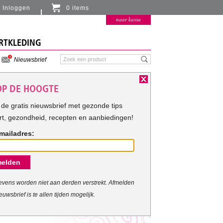
Inloggen
0 items
Er zitten momenteel geen artikelen in de
naar kassa
winkelmand
RTKLEDING
Nieuwsbrief
 OP DE HOOGTE
de gratis nieuwsbrief met gezonde tips
rt, gezondheid, recepten en aanbiedingen!
mailadres:
elden
vens worden niet aan derden verstrekt. Afmelden
euwsbrief is te allen tijden mogelijk.