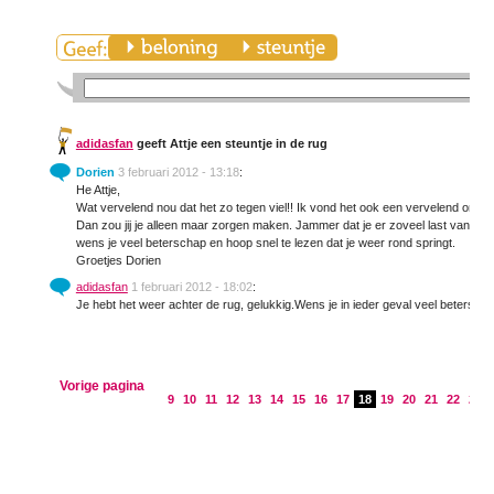
adidasfan
geeft Attje een steuntje in de rug
Dorien
3 februari 2012 - 13:18
:
He Attje,
Wat vervelend nou dat het zo tegen viel!! Ik vond het ook een vervelend onderz
Dan zou jij je alleen maar zorgen maken. Jammer dat je er zoveel last van had.
wens je veel beterschap en hoop snel te lezen dat je weer rond springt.
Groetjes Dorien
adidasfan
1 februari 2012 - 18:02
:
Je hebt het weer achter de rug, gelukkig.Wens je in ieder geval veel betersch
Vorige pagina
9
10
11
12
13
14
15
16
17
18
19
20
21
22
23