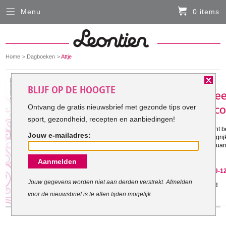
Menu
0 items
Sluiten
Er zitten momenteel geen artikelen in de
winkelmand
You
Home
Dagboeken
Attje
HARDLOOPKLEDING
are
here:
Het doel van Attje:
BLIJF OP DE HOOGTE
FIETSKLEDING
Ontvang de gratis nieuwsbrief met gezonde tips over
sport, gezondheid, recepten en aanbiedingen!
Gestart met mijn doel: 11-8-2010
SERVICE
Ik wil graag weer een gezond gewicht 
Jouw e-mailadres:
(PBC, artrose) is het nu vooral belangri
Inloggen
beweging. Daarom ga ik van 14 februari
dag een uur te sporten.
Aanmelden
Contact- en adresgegevens
Attje is gestopt met haar doel op 29-1
Levertijd, retourneren, ruilen
Jouw gegevens worden niet aan derden verstrekt. Afmelden
Jammer, maar geef het niet op!
voor de nieuwsbrief is te allen tijden mogelijk.
Algemene voorwaarden