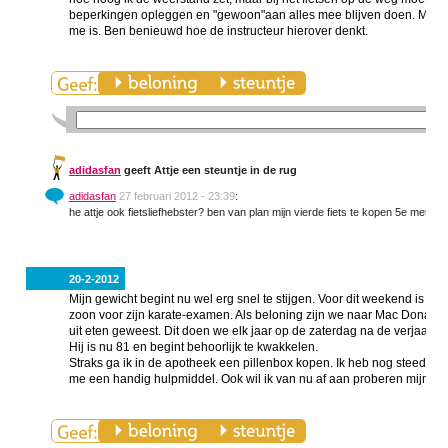
beperkingen opleggen en "gewoon"aan alles mee blijven doen. Maar ik
me is. Ben benieuwd hoe de instructeur hierover denkt.
adidasfan
geeft Attje een steuntje in de rug
adidasfan
27 februari 2012 - 23:39
:
he attje ook fietsliefhebster? ben van plan mijn vierde fiets te kopen 5e met 
20-2-2012
Mijn gewicht begint nu wel erg snel te stijgen. Voor dit weekend is er
zoon voor zijn karate-examen. Als beloning zijn we naar Mac Donalds
uit eten geweest. Dit doen we elk jaar op de zaterdag na de verjaardag 
Hij is nu 81 en begint behoorlijk te kwakkelen.
Straks ga ik in de apotheek een pillenbox kopen. Ik heb nog steeds moei
me een handig hulpmiddel. Ook wil ik van nu af aan proberen mijn ge