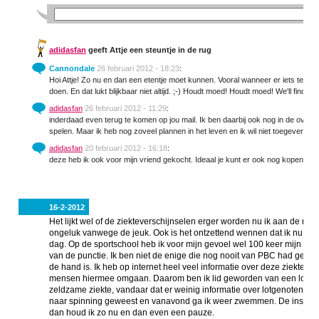
adidasfan
geeft Attje een steuntje in de rug
Cannondale
26 februari 2012 - 18:23
:
Hoi Attje! Zo nu en dan een etentje moet kunnen. Vooral wanneer er iets te vie
doen. En dat lukt blijkbaar niet altijd. ;-) Houdt moed! Houdt moed! We'll find the 
adidasfan
26 februari 2012 - 11:29
:
inderdaad even terug te komen op jou mail. Ik ben daarbij ook nog in de overga
spelen. Maar ik heb nog zoveel plannen in het leven en ik wil niet toegeven aan
adidasfan
20 februari 2012 - 16:18
:
deze heb ik ook voor mijn vriend gekocht. Ideaal je kunt er ook nog kopen die digi
16-2-2012
Het lijkt wel of de ziekteverschijnselen erger worden nu ik aan de me
ongeluk vanwege de jeuk. Ook is het ontzettend wennen dat ik nu 4 k
dag. Op de sportschool heb ik voor mijn gevoel wel 100 keer mijn verh
van de punctie. Ik ben niet de enige die nog nooit van PBC had gehoo
de hand is. Ik heb op internet heel veel informatie over deze ziekte 
mensen hiermee omgaan. Daarom ben ik lid geworden van een lotgeno
zeldzame ziekte, vandaar dat er weinig informatie over lotgenoten te
naar spinning geweest en vanavond ga ik weer zwemmen. De instruct
dan houd ik zo nu en dan even een pauze.