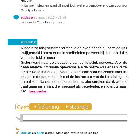
He Attje
Ik kom je ff steunen want dit moet toch wel erg demotiverend zijn voor jou. Ik
Groetjes Dorien
adidasfan
8 maart 2012 - 21:54
:
niet leuk he? Leef met je mee,
28-2-2012
Ik begin zo langzamerhand toch te geloven dat de huisarts gelijk krijgt. 
kwijtgeraakt komen er nu in sneltreintempo weer bij. Ik hoop dat er bi
voelt niet lekker meer.
Gisteravond naar de clubavond van de fietsclub geweest. Voor de pauz
geen nieuwe informatie opleverde. Na de pauze was er een vertegenw
de nieuwste materialen, vooral allerhande soorten zemen voor in de fi
er zijn. In de pauze heb ik met de instructeur van de fietsclub gepraat
ga pakken. Na een gesprek met hem is afgesproken dat ik wel mee ga doe
gaat gaan mijn man, die meegaat als begeleider, en ik terug naar het 
het ...
lees verder
Dorien
en
ellen
geven Attje een steuntje in de rug