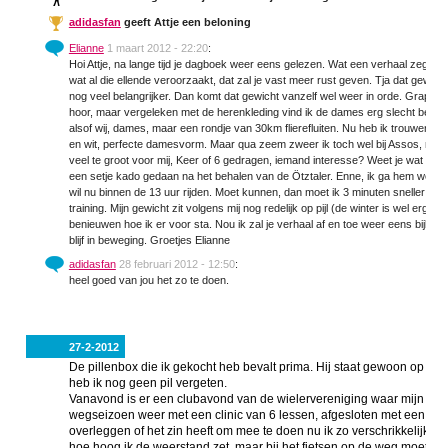
adidasfan
geeft Attje een beloning
Elianne
1 maart 2012 - 22:20
:
Hoi Attje, na lange tijd je dagboek weer eens gelezen. Wat een verhaal zeg. Di
wat al die ellende veroorzaakt, dat zal je vast meer rust geven. Tja dat gewicht
nog veel belangrijker. Dan komt dat gewicht vanzelf wel weer in orde. Grappig d
hoor, maar vergeleken met de herenkleding vind ik de dames erg slecht bedeel
alsof wij, dames, maar een rondje van 30km flierefluiten. Nu heb ik trouwens z
en wit, perfecte damesvorm. Maar qua zeem zweer ik toch wel bij Assos, maar 
veel te groot voor mij, Keer of 6 gedragen, iemand interesse? Weet je wat ook a
een setje kado gedaan na het behalen van de Ötztaler. Enne, ik ga hem weer rijde
wil nu binnen de 13 uur rijden. Moet kunnen, dan moet ik 3 minuten sneller rijd
training. Mijn gewicht zit volgens mij nog redelijk op pijl (de winter is wel er
benieuwen hoe ik er voor sta. Nou ik zal je verhaal af en toe weer eens bijlez
blijf in beweging. Groetjes Elianne
adidasfan
28 februari 2012 - 12:50
:
heel goed van jou het zo te doen.
27-2-2012
De pillenbox die ik gekocht heb bevalt prima. Hij staat gewoon op de ta
heb ik nog geen pil vergeten.
Vanavond is er een clubavond van de wielervereniging waar mijn man e
wegseizoen weer met een clinic van 6 lessen, afgesloten met een fietst
overleggen of het zin heeft om mee te doen nu ik zo verschrikkelijk m
hoe hoog ik de weerstand zet, maar bij het fietsen op de weg moet ik