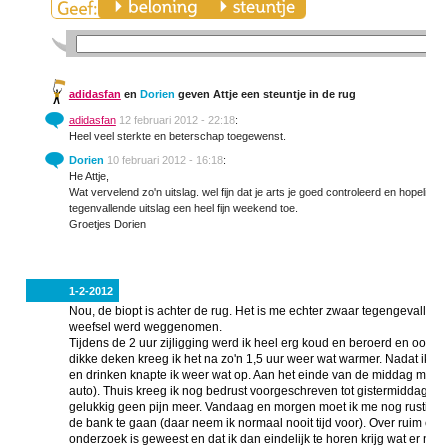
adidasfan
en
Dorien
geven Attje een steuntje in de rug
adidasfan
12 februari 2012 - 22:18
:
Heel veel sterkte en beterschap toegewenst.
Dorien
10 februari 2012 - 16:18
:
He Attje,
Wat vervelend zo'n uitslag. wel fijn dat je arts je goed controleerd en hopelijk
tegenvallende uitslag een heel fijn weekend toe.
Groetjes Dorien
1-2-2012
Nou, de biopt is achter de rug. Het is me echter zwaar tegengevallen. I
weefsel werd weggenomen.
Tijdens de 2 uur zijligging werd ik heel erg koud en beroerd en ook 
dikke deken kreeg ik het na zo'n 1,5 uur weer wat warmer. Nadat ik w
en drinken knapte ik weer wat op. Aan het einde van de middag mocht i
auto). Thuis kreeg ik nog bedrust voorgeschreven tot gistermiddag. N
gelukkig geen pijn meer. Vandaag en morgen moet ik me nog rustig ho
de bank te gaan (daar neem ik normaal nooit tijd voor). Over ruim een we
onderzoek is geweest en dat ik dan eindelijk te horen krijg wat er nu 