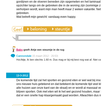
gordijnen en de vloeren beneden zijn opgemeten en het laminaat en d
opzichter langs om de gebreken die in de woning zijn (sommige zijn be
verholpen wordt, want mijn man heeft maar 2 weken vakantie. Net de 
gebreken.
Wat betreft mijn gewicht: vandaag even happy.
Babs
geeft Attje een steuntje in de rug
Cannondale
15 maart 2012 - 20:53
:
Hoi Attje, Ik ben slechts 1.60 m. Dus mag er bij mij best nog wat af. Niet van d
13-3-2012
De komende tijd zal het sporten en gezond eten er wel wat bij inschi
ons nieuwe huis getekend en dat betekent de komende tijd veel kluss
alle huizen aan onze kant van de straat) en er wordt al massaal verhuis
blijven sporten. Ook met eten wil ik het wel gezond houden, maar het 
dat er een snelle hap klaargemaakt gaat worden. Afwachten dus maar....