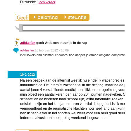
Dit weeke...
lees verder
adidasfan
geeft Attje een steuntje in de rug
adidasfan
16 februari 2012 - 10:09
:
indrukwekkend allemaal en vooral hoe dapper je ermee omgaat. complimentje
10-2-2012
Na een bezoek aan de internist weet ik nu eindelijk wat er precies aa
immuunziekte. De internist zocht het al in die richting, maar na de p
aantal jaren 4 verschillende medicijnen slikken en regelmatig voor c
mijn bloed een aantal keren per jaar op 20 !! punten nagekeken. Op in
schaatst en de kinderen naar school zijn) extra informatie zoeken. Het b
ontstoken zijn en het kan jaren duren voordat dit opgelost is. Ik moe
vermoeidheid en de reumatische klachten nog heel lang aan kunnen h
heb ik het plezier in het sporten wel weer voor een heel groot deel te
Iedereen alvast een heel prettig weekend toegewenst.