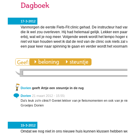
17-3-2012
Vanmorgen de eerste Fiets-Fit clinic gehad. De instructeur had vantev
die ik wel zou overleven. Hij had helemaal gelijk. Lekker een paar uu
erbij, wat wil je nog meer. Volgende week wordt het tempo hoger en de
niet vol kan houden weet ik dat de rest van de clinic ook niets zal w
een paar keer naar spinning te gaan en verder wordt het voornamelijk
Dorien
geeft Attje een steuntje in de rug
Dorien
21 maart 2012 - 15:55
:
Da's leuk zo'n clinic!! Geniet lekker van je fietsmomenten en ook van je nieuwe
Groetjes Dorien
15-3-2012
Omdat we nog niet in ons nieuwe huis kunnen klussen hebben we alv