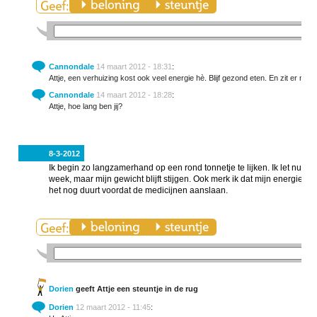
Cannondale
14 maart 2012 - 18:31
:
Attje, een verhuizing kost ook veel energie hè. Blijf gezond eten. En zit er niet o
Cannondale
14 maart 2012 - 18:28
:
Attje, hoe lang ben jij?
8-3-2012
Ik begin zo langzamerhand op een rond tonnetje te lijken. Ik let nu ex
week, maar mijn gewicht blijft stijgen. Ook merk ik dat mijn energi
het nog duurt voordat de medicijnen aanslaan.
Dorien
geeft Attje een steuntje in de rug
Dorien
12 maart 2012 - 11:45
: