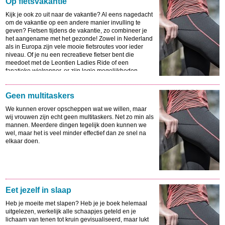
Op fietsvakantie
Kijk je ook zo uit naar de vakantie? Al eens nagedacht
om de vakantie op een andere manier invulling te
geven? Fietsen tijdens de vakantie, zo combineer je
het aangename met het gezonde! Zowel in Nederland
als in Europa zijn vele mooie fietsroutes voor ieder
niveau. Of je nu een recreatieve fietser bent die
meedoet met de Leontien Ladies Ride of een
fanatieke wielrenner, er zijn legio mogelijkheden.
Geen multitaskers
We kunnen erover opscheppen wat we willen, maar
wij vrouwen zijn echt geen multitaskers. Net zo min als
mannen. Meerdere dingen tegelijk doen kunnen we
wel, maar het is veel minder effectief dan ze snel na
elkaar doen.
Eet jezelf in slaap
Heb je moeite met slapen? Heb je je boek helemaal
uitgelezen, werkelijk alle schaapjes geteld en je
lichaam van tenen tot kruin gevisualiseerd, maar lukt