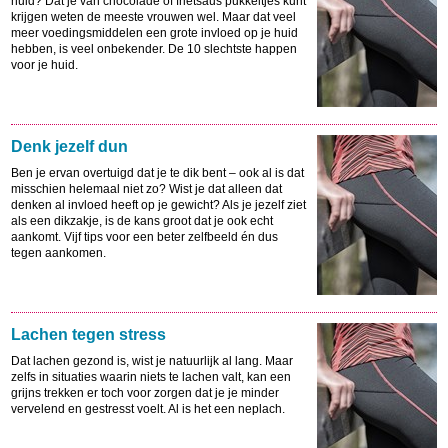
huid? Dat je van chocolade of frietsaus pukkeltjes kunt
krijgen weten de meeste vrouwen wel. Maar dat veel
meer voedingsmiddelen een grote invloed op je huid
hebben, is veel onbekender. De 10 slechtste happen
voor je huid.
Denk jezelf dun
Ben je ervan overtuigd dat je te dik bent – ook al is dat
misschien helemaal niet zo? Wist je dat alleen dat
denken al invloed heeft op je gewicht? Als je jezelf ziet
als een dikzakje, is de kans groot dat je ook echt
aankomt. Vijf tips voor een beter zelfbeeld én dus
tegen aankomen.
Lachen tegen stress
Dat lachen gezond is, wist je natuurlijk al lang. Maar
zelfs in situaties waarin niets te lachen valt, kan een
grijns trekken er toch voor zorgen dat je je minder
vervelend en gestresst voelt. Al is het een neplach.