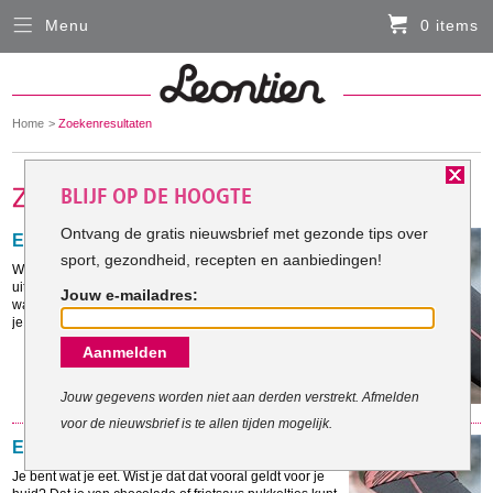
Menu
0 items
Sluiten
Er zitten momenteel geen artikelen in de
winkelmand
You
Home
Zoekenresultaten
HARDLOOPKLEDING
are
here:
BLIJF OP DE HOOGTE
FIETSKLEDING
Ontvang de gratis nieuwsbrief met gezonde tips over
Eet jezelf jong
sport, gezondheid, recepten en aanbiedingen!
SERVICE
Wie wil er nou niet zo lang mogelijk jong blijven
uitzien? En dat kan al heel eenvoudig, door te weten
Jouw e-mailadres:
wat je eet. Want van sommige voedingsmiddelen blijf
Inloggen
je extra jong. Dit zijn er twintig op een rijtje.
Aanmelden
Contact- en adresgegevens
Levertijd, retourneren, ruilen
Jouw gegevens worden niet aan derden verstrekt. Afmelden
voor de nieuwsbrief is te allen tijden mogelijk.
Algemene voorwaarden
Eet je huid mooi
Je bent wat je eet. Wist je dat dat vooral geldt voor je