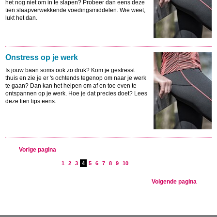
het nog niet om in te slapen? Probeer dan eens deze
tien slaapverwekkende voedingsmiddelen. Wie weet,
lukt het dan.
Onstress op je werk
Is jouw baan soms ook zo druk? Kom je gestresst
thuis en zie je er 's ochtends tegenop om naar je werk
te gaan? Dan kan het helpen om af en toe even te
ontspannen op je werk. Hoe je dat precies doet? Lees
deze tien tips eens.
Vorige pagina
1
2
3
4
5
6
7
8
9
10
Volgende pagina