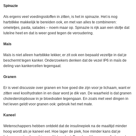
Spinazie
Als ergens veel voedingsstoffen in zitten, is het in spinazie. Het is nog
hartstikke makkelijk te bereiden ook, en met van alles te combineren:
omeletjes, pasta, salades – noem maar op. Spinazie is rijk aan een stofje dat
luteïne heet en dat is weer goed tegen de veroudering.
Maïs
Maïs is niet alleen hartstikke lekker, er zit ook een bepaald vezeltje in dat je
beschermt tegen kanker. Onderzoekers denken dat de vezel IP6 in maïs de
deling van kankercellen tegengaat.
Granen
Er is veel discussie over granen en hoe goed die zijn voor je lichaam, want er
zitten veel koolhydraten in en daar word je dik van. De waarheid is dat granen
cholesterolopbouw in je bloedvaten tegengaan. En zoals met veel dingen in
het leven geldt voor granen ook: gebruik het met mate.
Kaneel
Wetenschappers hebben ontdekt dat de insulinepiek na de maaltijd minder
hoog wordt als je kaneel eet. Hoe lager de piek, hoe minder kans dat je