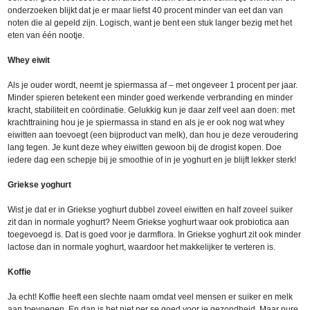
onderzoeken blijkt dat je er maar liefst 40 procent minder van eet dan van
noten die al gepeld zijn. Logisch, want je bent een stuk langer bezig met het
eten van één nootje.
Whey eiwit
Als je ouder wordt, neemt je spiermassa af – met ongeveer 1 procent per jaar.
Minder spieren betekent een minder goed werkende verbranding en minder
kracht, stabiliteit en coördinatie. Gelukkig kun je daar zelf veel aan doen: met
krachttraining hou je je spiermassa in stand en als je er ook nog wat whey
eiwitten aan toevoegt (een bijproduct van melk), dan hou je deze veroudering
lang tegen. Je kunt deze whey eiwitten gewoon bij de drogist kopen. Doe
iedere dag een schepje bij je smoothie of in je yoghurt en je blijft lekker sterk!
Griekse yoghurt
Wist je dat er in Griekse yoghurt dubbel zoveel eiwitten en half zoveel suiker
zit dan in normale yoghurt? Neem Griekse yoghurt waar ook probiotica aan
toegevoegd is. Dat is goed voor je darmflora. In Griekse yoghurt zit ook minder
lactose dan in normale yoghurt, waardoor het makkelijker te verteren is.
Koffie
Ja echt! Koffie heeft een slechte naam omdat veel mensen er suiker en melk
aan toevoegen. En dan is het niet per se goed voor je gezondheid. Maar pure