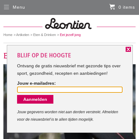
Menu
0 items
Sluiten
Er zitten momenteel geen artikelen in de
winkelmand
You
Home
Artikelen
Eten & Drinken
Eet jezelf jong
HARDLOOPKLEDING
are
here:
BLIJF OP DE HOOGTE
FIETSKLEDING
Ontvang de gratis nieuwsbrief met gezonde tips over
sport, gezondheid, recepten en aanbiedingen!
SERVICE
Jouw e-mailadres:
Inloggen
Aanmelden
Contact- en adresgegevens
Levertijd, retourneren, ruilen
Jouw gegevens worden niet aan derden verstrekt. Afmelden
voor de nieuwsbrief is te allen tijden mogelijk.
Algemene voorwaarden