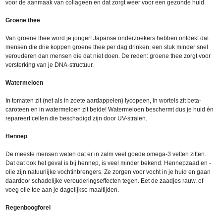
voor de aanmaak van collageen en dat zorgt weer voor een gezonde huid.
Groene thee
Van groene thee word je jonger! Japanse onderzoekers hebben ontdekt dat
mensen die drie koppen groene thee per dag drinken, een stuk minder snel
verouderen dan mensen die dat niet doen. De reden: groene thee zorgt voor
versterking van je DNA-structuur.
Watermeloen
In tomaten zit (net als in zoete aardappelen) lycopeen, in wortels zit beta-
caroteen en in watermeloen zit beide! Watermeloen beschermt dus je huid én
repareert cellen die beschadigd zijn door UV-stralen.
Hennep
De meeste mensen weten dat er in zalm veel goede omega-3 vetten zitten.
Dat dat ook het geval is bij hennep, is veel minder bekend. Hennepzaad en -
olie zijn natuurlijke vochtinbrengers. Ze zorgen voor vocht in je huid en gaan
daardoor schadelijke verouderingseffecten tegen. Eet de zaadjes rauw, of
voeg olie toe aan je dagelijkse maaltijden.
Regenboogforel