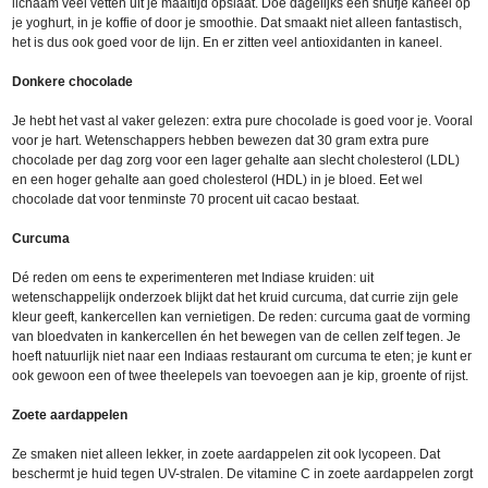
lichaam veel vetten uit je maaltijd opslaat. Doe dagelijks een snufje kaneel op
je yoghurt, in je koffie of door je smoothie. Dat smaakt niet alleen fantastisch,
het is dus ook goed voor de lijn. En er zitten veel antioxidanten in kaneel.
Donkere chocolade
Je hebt het vast al vaker gelezen: extra pure chocolade is goed voor je. Vooral
voor je hart. Wetenschappers hebben bewezen dat 30 gram extra pure
chocolade per dag zorg voor een lager gehalte aan slecht cholesterol (LDL)
en een hoger gehalte aan goed cholesterol (HDL) in je bloed. Eet wel
chocolade dat voor tenminste 70 procent uit cacao bestaat.
Curcuma
Dé reden om eens te experimenteren met Indiase kruiden: uit
wetenschappelijk onderzoek blijkt dat het kruid curcuma, dat currie zijn gele
kleur geeft, kankercellen kan vernietigen. De reden: curcuma gaat de vorming
van bloedvaten in kankercellen én het bewegen van de cellen zelf tegen. Je
hoeft natuurlijk niet naar een Indiaas restaurant om curcuma te eten; je kunt er
ook gewoon een of twee theelepels van toevoegen aan je kip, groente of rijst.
Zoete aardappelen
Ze smaken niet alleen lekker, in zoete aardappelen zit ook lycopeen. Dat
beschermt je huid tegen UV-stralen. De vitamine C in zoete aardappelen zorgt