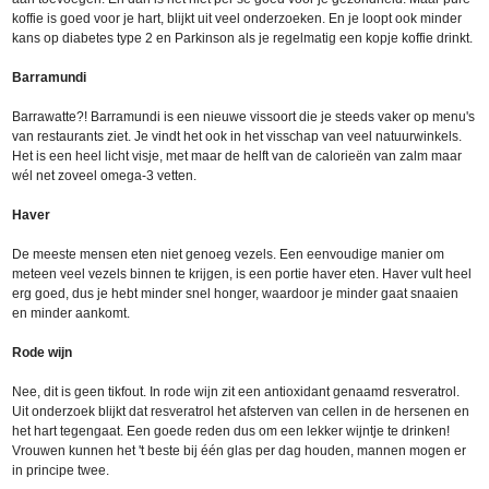
koffie is goed voor je hart, blijkt uit veel onderzoeken. En je loopt ook minder
kans op diabetes type 2 en Parkinson als je regelmatig een kopje koffie drinkt.
Barramundi
Barrawatte?! Barramundi is een nieuwe vissoort die je steeds vaker op menu's
van restaurants ziet. Je vindt het ook in het visschap van veel natuurwinkels.
Het is een heel licht visje, met maar de helft van de calorieën van zalm maar
wél net zoveel omega-3 vetten.
Haver
De meeste mensen eten niet genoeg vezels. Een eenvoudige manier om
meteen veel vezels binnen te krijgen, is een portie haver eten. Haver vult heel
erg goed, dus je hebt minder snel honger, waardoor je minder gaat snaaien
en minder aankomt.
Rode wijn
Nee, dit is geen tikfout. In rode wijn zit een antioxidant genaamd resveratrol.
Uit onderzoek blijkt dat resveratrol het afsterven van cellen in de hersenen en
het hart tegengaat. Een goede reden dus om een lekker wijntje te drinken!
Vrouwen kunnen het 't beste bij één glas per dag houden, mannen mogen er
in principe twee.