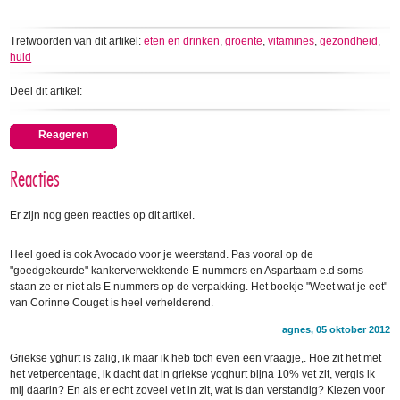
Trefwoorden van dit artikel:
eten en drinken
,
groente
,
vitamines
,
gezondheid
,
huid
Deel dit artikel:
Reageren
Reacties
Er zijn nog geen reacties op dit artikel.
Heel goed is ook Avocado voor je weerstand. Pas vooral op de
"goedgekeurde" kankerverwekkende E nummers en Aspartaam e.d soms
staan ze er niet als E nummers op de verpakking. Het boekje "Weet wat je eet"
van Corinne Couget is heel verhelderend.
agnes, 05 oktober 2012
Griekse yghurt is zalig, ik maar ik heb toch even een vraagje,. Hoe zit het met
het vetpercentage, ik dacht dat in griekse yoghurt bijna 10% vet zit, vergis ik
mij daarin? En als er echt zoveel vet in zit, wat is dan verstandig? Kiezen voor