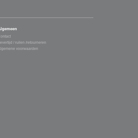
Algemeen
ontact
evertijd / ruilen /retourneren
lgemene voorwaarden