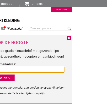
Inloggen
0 items
Er zitten momenteel geen artikelen in de
naar kassa
winkelmand
RTKLEDING
Nieuwsbrief
 OP DE HOOGTE
de gratis nieuwsbrief met gezonde tips
rt, gezondheid, recepten en aanbiedingen!
mailadres:
elden
vens worden niet aan derden verstrekt. Afmelden
euwsbrief is te allen tijden mogelijk.