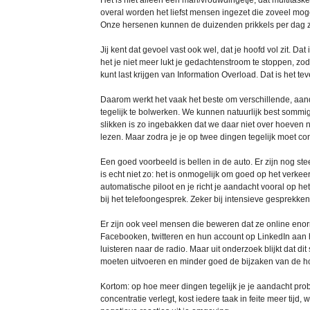
Het is niet alleen een man/vrouwdingetje, dat multitask
overal worden het liefst mensen ingezet die zoveel mogel
Onze hersenen kunnen de duizenden prikkels per dag z
Jij kent dat gevoel vast ook wel, dat je hoofd vol zit. D
het je niet meer lukt je gedachtenstroom te stoppen, zo
kunt last krijgen van Information Overload. Dat is het te
Daarom werkt het vaak het beste om verschillende, aand
tegelijk te bolwerken. We kunnen natuurlijk best sommige 
slikken is zo ingebakken dat we daar niet over hoeven n
lezen. Maar zodra je je op twee dingen tegelijk moet co
Een goed voorbeeld is bellen in de auto. Er zijn nog s
is echt niet zo: het is onmogelijk om goed op het verkeer 
automatische piloot en je richt je aandacht vooral op he
bij het telefoongesprek. Zeker bij intensieve gesprekken
Er zijn ook veel mensen die beweren dat ze online enor
Facebooken, twitteren en hun account op LinkedIn aan het
luisteren naar de radio. Maar uit onderzoek blijkt dat di
moeten uitvoeren en minder goed de bijzaken van de 
Kortom: op hoe meer dingen tegelijk je je aandacht probe
concentratie verlegt, kost iedere taak in feite meer tijd, 