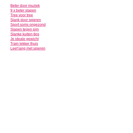
Beter door muziek
9 x beter slapen
Tree voor tree
Slank door spieren
Sport soms ongezond
Slapen tegen pijn
Slanke kuiten-tips
Je ideale gewicht
Train lekker thuis
Leef lang met spieren