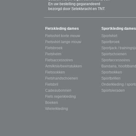
En uw bestelling gegarandeerd
bezorgd door Selektvracht en TNT.
SITEMAP
Fietskleding dames
Sportkleding dames
Fietsshirt korte mouw
Sportshirt
Fietsshirt lange mouw
Sportbroek
Fietsbroek
Sportjack / trainingsj
Fietshelm
Sportschoenen
Fietsaccessoires
Sportaccessoires
Arm/knie/beenstukken
Bandana, hoofdband
Fietssokken
Sportsokken
Fietshandschoenen
Sportbrillen
Fietsbril
Onderkleding / spor
Cadeaubonnen
Sportsieraden
Fiets regenkleding
Boeken
Wielerkleding