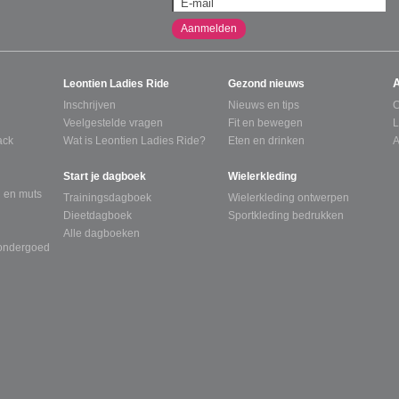
Aanmelden
Leontien Ladies Ride
Gezond nieuws
Inschrijven
Nieuws en tips
C
Veelgestelde vragen
Fit en bewegen
L
ack
Wat is Leontien Ladies Ride?
Eten en drinken
A
Start je dagboek
Wielerkleding
 en muts
Trainingsdagboek
Wielerkleding ontwerpen
Dieetdagboek
Sportkleding bedrukken
Alle dagboeken
tondergoed