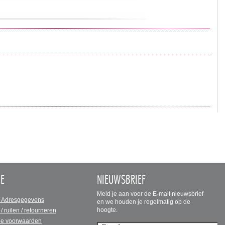
CE
NIEUWSBRIEF
Meld je aan voor de E-mail nieuwsbrief
/ Adresgegevens
en we houden je regelmatig op de
hoogte.
 / ruilen / retourneren
e voorwaarden