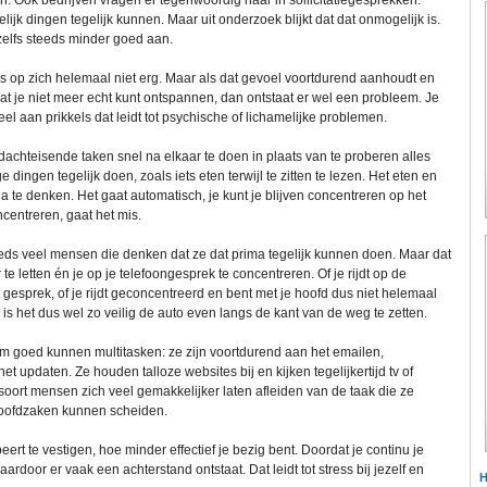
en. Ook bedrijven vragen er tegenwoordig naar in sollicitatiegesprekken:
ijk dingen tegelijk kunnen. Maar uit onderzoek blijkt dat dat onmogelijk is.
elfs steeds minder goed aan.
at is op zich helemaal niet erg. Maar als dat gevoel voortdurend aanhoudt en
dat je niet meer echt kunt ontspannen, dan ontstaat er wel een probleem. Je
veel aan prikkels dat leidt tot psychische of lichamelijke problemen.
achteisende taken snel na elkaar te doen in plaats van te proberen alles
dingen tegelijk doen, zoals iets eten terwijl te zitten te lezen. Het eten en
a te denken. Het gaat automatisch, je kunt je blijven concentreren op het
ncentreren, gaat het mis.
teeds veel mensen die denken dat ze dat prima tegelijk kunnen doen. Maar dat
te letten én je op je telefoongesprek te concentreren. Of je rijdt op de
t gesprek, of je rijdt geconcentreerd en bent met je hoofd dus niet helemaal
 is het dus wel zo veilig de auto even langs de kant van de weg te zetten.
m goed kunnen multitasken: ze zijn voortdurend aan het emailen,
 updaten. Ze houden talloze websites bij en kijken tegelijkertijd tv of
t soort mensen zich veel gemakkelijker laten afleiden van de taak die ze
hoofdzaken kunnen scheiden.
ert te vestigen, hoe minder effectief je bezig bent. Doordat je continu je
waardoor er vaak een achterstand ontstaat. Dat leidt tot stress bij jezelf en
H