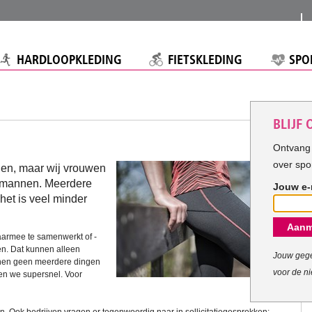
HARDLOOPKLEDING
FIETSKLEDING
SPO
BLIJF
Ontvang 
over spo
en, maar wij vrouwen
ls mannen. Meerdere
Jouw e-
het is veel minder
Aanm
armee te samenwerkt of -
oen. Dat kunnen alleen
Jouw gege
unnen geen meerdere dingen
voor de ni
hen we supersnel. Voor