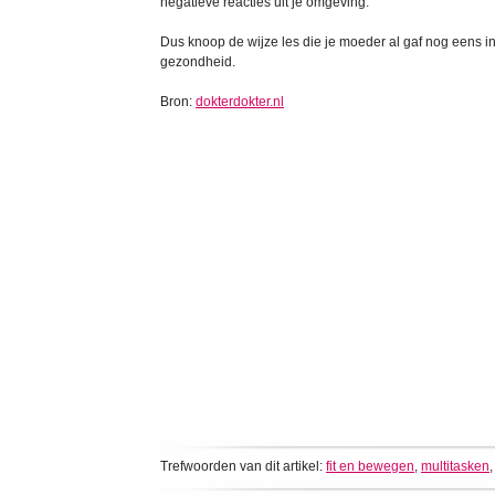
negatieve reacties uit je omgeving.
Dus knoop de wijze les die je moeder al gaf nog eens in 
gezondheid.
Bron:
dokterdokter.nl
Trefwoorden van dit artikel:
fit en bewegen
,
multitasken