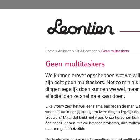
You
Home
Artikelen
Fit & Bewegen
Geen multitaskers
are
here:
We kunnen erover opscheppen wat we will
zijn echt geen multitaskers. Net zo min a
dingen tegelijk doen kunnen we wel, maar 
effectief dan ze snel na elkaar doen.
Elke vrouw zegt het wel eens smalend tegen de man wa
woont: “Laat maar, jij kunt geen twee dingen tegelijk d
vrouwen.” Maar dat blijkt niet waar. Onze hersenen k
écht tegelijk doen. Als we het toch proberen, dan switc
mannen geldt hetzelfde.