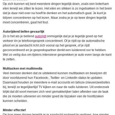
Op zich kunnen wij best meerdere dingen tegelijk doen, zoals een boterham
eten terwijl we zitten te lezen. Het eten en slikken is zo ingebakken in het brein
dat je daar niet over na hoeft te denken en het automatisch gaat. Je kunt je
blijven concentreren op het lezen. Maar zodra je je op twee dingen tegelijk
moet concentreren, gaat het fout.
Autorijdend bellen gevaarlijk
Zo is het als je bellend
autorijdt
onmogelijk dat je je tegelijk goed op het
verkeer én je telefoongesprek concentreert. Of je rijdt op de automatische
piloot en je aandacht richt zich vooral op het gesprek, of je rijdt
geconcentreerd en je gesprekspartner denkt een luisterend oor te hebben.
Wel zo veilig dus om tijdens intensieve gesprekken je auto even langs de kant
te zetten.
Multtasken met mulitmedia
Veel mensen denken dat ze uitstekend kunnen multitasken en bewijzen dit
door voortdurend hun Facebook-, Twitter- en LinkedIn status te updaten.
Daarnaast houden ze meerdere e-mail accounts en talloze (nieuws)websites
bij, terwijl ze tegelijkertijd TV kijken en naar de radio luisteren. Uit onderzoek
blijkt dat dit soort mensen zich veel gemakkelijker laten afleiden van de taak
die ze moeten uitvoeren en minder goed de bijzaken van de hoofdzaken
kunnen scheiden.
Minder effectief
Op hoe meer dingen tegelijk je je aandacht probeert te vestigen, hoe minder