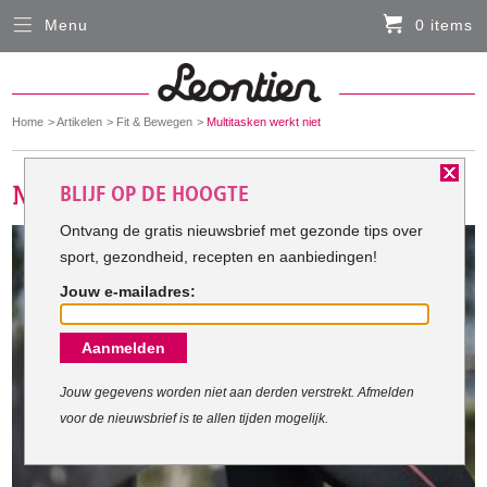
Menu
0 items
Sluiten
Er zitten momenteel geen artikelen in de
winkelmand
You
Home
Artikelen
Fit & Bewegen
Multitasken werkt niet
HARDLOOPKLEDING
are
here:
BLIJF OP DE HOOGTE
FIETSKLEDING
Ontvang de gratis nieuwsbrief met gezonde tips over
sport, gezondheid, recepten en aanbiedingen!
SERVICE
Jouw e-mailadres:
Inloggen
Aanmelden
Contact- en adresgegevens
Levertijd, retourneren, ruilen
Jouw gegevens worden niet aan derden verstrekt. Afmelden
voor de nieuwsbrief is te allen tijden mogelijk.
Algemene voorwaarden