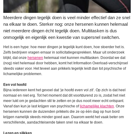
Meerdere dingen tegelijk doen is veel minder effectief dan ze snel
na elkaar te doen. Sterker nog: onze hersenen kunnen helemaal
niet meerdere dingen écht tegelijk doen. Multitasken is dus
onmogelijk en eigenlijk een kwestie van supersnel switchen.
Het is een hype: hoe meer dingen je tegelijk kunt doen, hoe stoerder het is.
Zelfs bedrijven vragen ernaar in sollicitatiegesprekken. Maar uit onderzoek
blijkt, dat onze
hersenen
helemaal niet kunnen multitasken. Doordat we dat
(nog) niet helemaal door hebben, komt het Information Overload-verschijnsel
steeds vaker voor. Het teveel aan prikkels tegelijk leidt dan tot psychische of
lichamelijke problemen.
Een vol hoofd
Bijna iedereen kent het gevoel dat ‘je hoofd even vol zit’. Op zich is dat heel
normaal en niet erg. Tot het moment dat dit voortdurend zo is, zodat het niet
meer lukt om je gedachten stil te zetten en je dus nooit meer echt ontspant.
Vanaf dan kun je last krijgen van psychische of
lichamelijke klachten
. Onze
hersenen kunnen de duizenden prikkels die ze op één dag op hun bord
krijgen namelijk steeds minder goed aan. Daarom werkt het vaak beter om
verschillende, aandachteisende taken snel na elkaar te doen.
Lezen en slikken