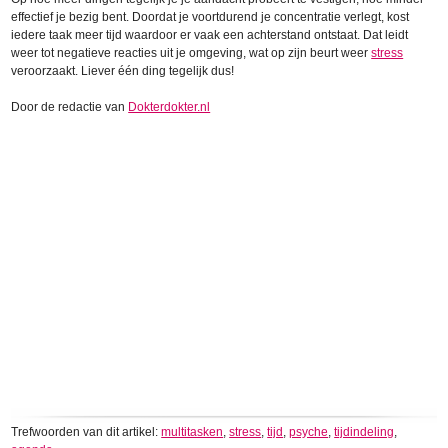
effectief je bezig bent. Doordat je voortdurend je concentratie verlegt, kost
iedere taak meer tijd waardoor er vaak een achterstand ontstaat. Dat leidt
weer tot negatieve reacties uit je omgeving, wat op zijn beurt weer
stress
veroorzaakt. Liever één ding tegelijk dus!
Door de redactie van
Dokterdokter.nl
Trefwoorden van dit artikel:
multitasken
,
stress
,
tijd
,
psyche
,
tijdindeling
,