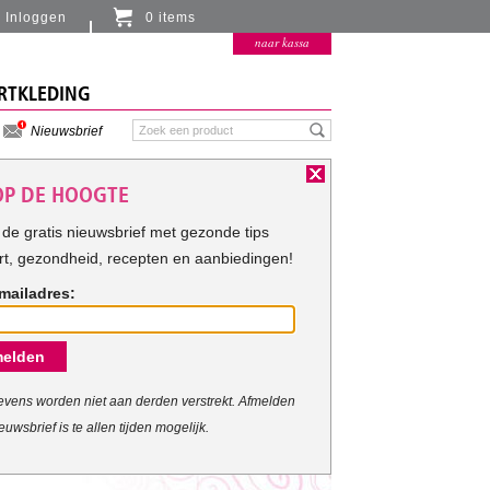
Inloggen
0 items
Er zitten momenteel geen artikelen in de
naar kassa
winkelmand
RTKLEDING
Nieuwsbrief
 OP DE HOOGTE
de gratis nieuwsbrief met gezonde tips
rt, gezondheid, recepten en aanbiedingen!
mailadres:
elden
vens worden niet aan derden verstrekt. Afmelden
euwsbrief is te allen tijden mogelijk.