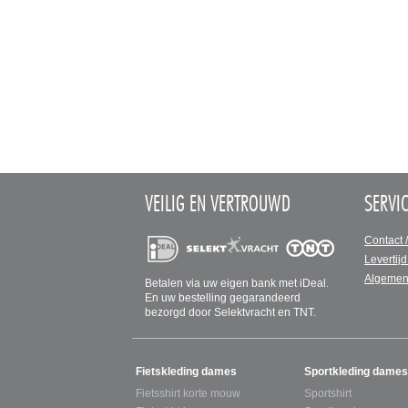
VEILIG EN VERTROUWD
SERVI
Contact 
Levertijd
Algemen
Betalen via uw eigen bank met iDeal.
En uw bestelling gegarandeerd
bezorgd door Selektvracht en TNT.
SITEMAP
Fietskleding dames
Sportkleding dames
Fietsshirt korte mouw
Sportshirt