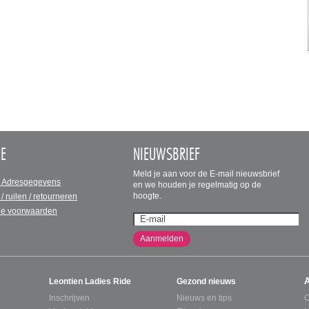
CE
NIEUWSBRIEF
Meld je aan voor de E-mail nieuwsbrief
/ Adresgegevens
en we houden je regelmatig op de
hoogte.
 / ruilen / retourneren
e voorwaarden
Aanmelden
Leontien Ladies Ride
Gezond nieuws
Inschrijven
Nieuws en tips
C