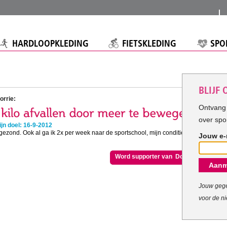
HARDLOOPKLEDING
FIETSKLEDING
SPO
BLIJF
orrie:
Ontvang 
over spo
jn doel: 16-9-2012
 gezond. Ook al ga ik 2x per week naar de sportschool, mijn conditie is
Jouw e-
Word supporter van Dorrie
Aanm
Jouw gege
voor de ni