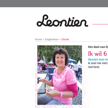
You
Home
Dagboeken
Dorrie
are
here:
Het doel van D
Gestart met mi
ik voel me niet
niet best.