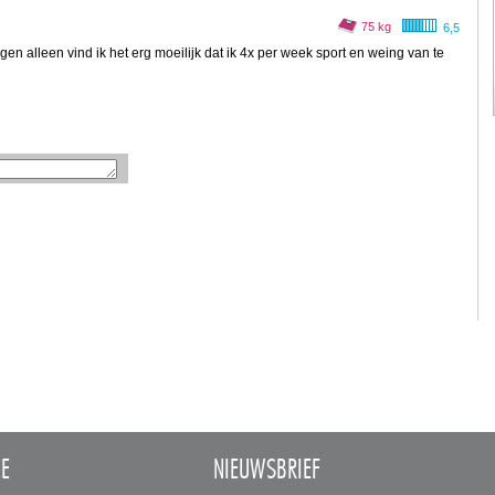
75 kg
6,5
n alleen vind ik het erg moeilijk dat ik 4x per week sport en weing van te
CE
NIEUWSBRIEF