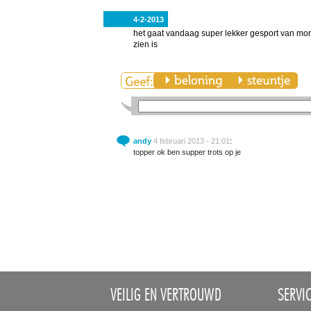
4-2-2013
het gaat vandaag super lekker gesport van morge
zien is
andy
4 februari 2013 - 21:01
:
topper ok ben supper trots op je
VEILIG EN VERTROUWD
SERVI