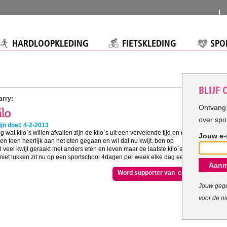
HARDLOOPKLEDING
FIETSKLEDING
SPO
BLIJF
arry:
Ontvang 
over spo
jn doel: 4-2-2013
g wat kilo`s willen afvallen zijn de kilo`s uit een vervelende tijd en me
Jouw e-
 toen heerlijk aan het eten gegaan en wil dat nu kwijt. ben op
 veel kwijt geraakt met anders eten en leven maar de laatste kilo`s
niet lukken zit nu op een sportschool 4dagen per week elke dag een uur
Aanm
Word supporter van carry
Jouw gege
voor de ni