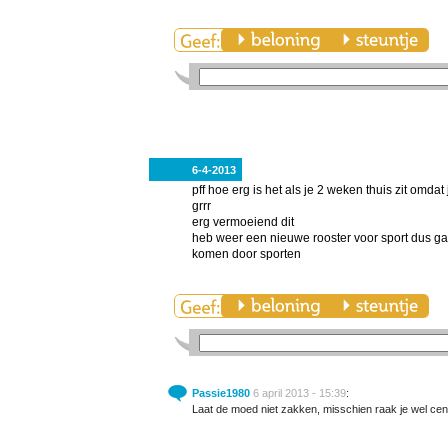
6-4-2013
pff hoe erg is het als je 2 weken thuis zit omda
grrr
erg vermoeiend dit
heb weer een nieuwe rooster voor sport dus g
komen door sporten
Passie1980
6 april 2013 - 15:39
:
Laat de moed niet zakken, misschien raak je wel cent