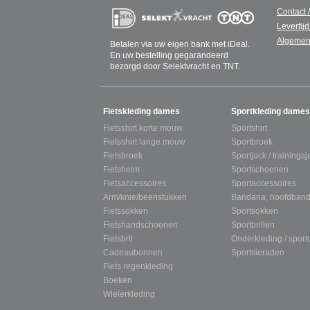
Contact 
Levertijd
Algemen
Betalen via uw eigen bank met iDeal.
En uw bestelling gegarandeerd
bezorgd door Selektvracht en TNT.
SITEMAP
Fietskleding dames
Sportkleding dames
Fietsshirt korte mouw
Sportshirt
Fietsshirt lange mouw
Sportbroek
Fietsbroek
Sportjack / trainingsj
Fietshelm
Sportschoenen
Fietsaccessoires
Sportaccessoires
Arm/knie/beenstukken
Bandana, hoofdband
Fietssokken
Sportsokken
Fietshandschoenen
Sportbrillen
Fietsbril
Onderkleding / spor
Cadeaubonnen
Sportsieraden
Fiets regenkleding
Boeken
Wielerkleding