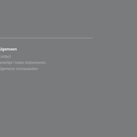
Algemeen
ontact
evertijd / ruilen /retourneren
lgemene voorwaarden