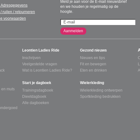
Meld je aan voor de E-mail nieuwsbrief
/ Adresgegevens
en we houden je regelmatig op de
hoogte.
 / ruilen / retourneren
e voorwaarden
Aanmelden
Leontien Ladies Ride
Gezond nieuws
Inschrijven
Nieuws en tips
C
Veelgestelde vragen
Fit en bewegen
L
ack
Wat is Leontien Ladies Ride?
Eten en drinken
A
Start je dagboek
Wielerkleding
 en muts
Trainingsdagboek
Wielerkleding ontwerpen
Dieetdagboek
Sportkleding bedrukken
Alle dagboeken
tondergoed