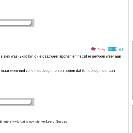
74 kg
6,5
t je ziek was (2kilo kwijd) je gaat weer sporten en het zit er gewoon weer aan
a maar were met volle moet beginnen en hopen dat ik niet nog meer aan
imeters kwijt, dat is ook niet verkeerd. Succes