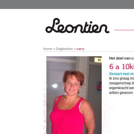
You
Home
Dagboeken
carry
are
here:
Het doel van c
Gestart met mi
ik zou graag no
zwagerschap ben
eigenkracht wel
willen gewoon 