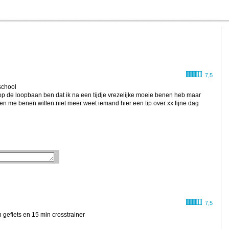
7,5
school
k op de loopbaan ben dat ik na een tijdje vrezelijke moeie benen heb maar
n me benen willen niet meer weet iemand hier een tip over xx fijne dag
7,5
gefiets en 15 min crosstrainer