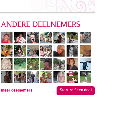
Start zelf een doel
meer deelnemers