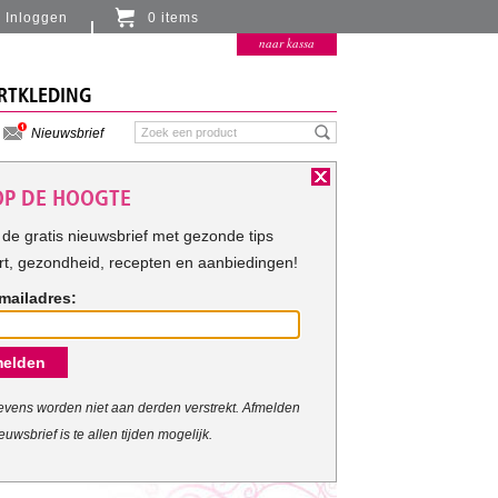
Inloggen
0 items
Er zitten momenteel geen artikelen in de
naar kassa
winkelmand
RTKLEDING
Nieuwsbrief
 OP DE HOOGTE
de gratis nieuwsbrief met gezonde tips
rt, gezondheid, recepten en aanbiedingen!
mailadres:
elden
vens worden niet aan derden verstrekt. Afmelden
euwsbrief is te allen tijden mogelijk.