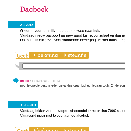
2-1-2012
Gisteren voornamelijk in de auto op weg naar huis.
Vandaag nieuw paspoort aangevraagd bij het consulaat en dan richti
Dat zorgt in elk geval voor voldoende beweging. Verder thuis aange
cristel
7 januari 2012 - 11:43
:
nou, je doet je best in ieder geval dus daar ligt het niet aan toch. En de zom
31-12-2011
Vandaag lekker veel bewogen, stappenteller meer dan 7000 stappen.
Vanavond maar niet te veel aan de alcohol.