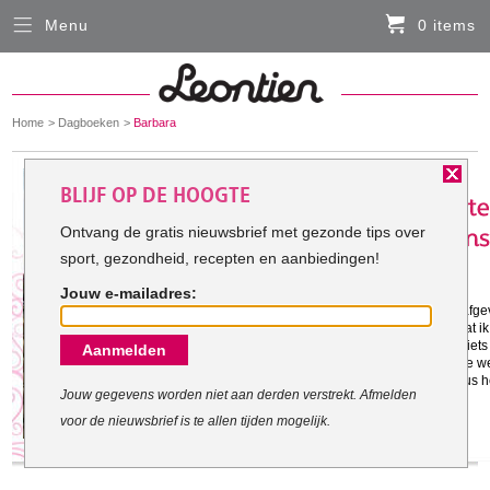
Menu
0 items
Sluiten
Er zitten momenteel geen artikelen in de
winkelmand
You
Home
Dagboeken
Barbara
HARDLOOPKLEDING
are
here:
Het doel van Barbara:
BLIJF OP DE HOOGTE
FIETSKLEDING
Ontvang de gratis nieuwsbrief met gezonde tips over
sport, gezondheid, recepten en aanbiedingen!
SERVICE
Jouw e-mailadres:
Gestart met mijn doel: 31-12-2011
Inloggen
Voorjaar/zomer 2011 ben ik 15 kilo afge
actiever. Waar ik op moet letten, is dat 
veel maar in de winter doe ik bijna nie
Aanmelden
Contact- en adresgegevens
week ben ik niet thuis maar volgende w
uur op de fiets. Ik heb dan nog vrij dus 
Levertijd, retourneren, ruilen
Jouw gegevens worden niet aan derden verstrekt. Afmelden
voor de nieuwsbrief is te allen tijden mogelijk.
Algemene voorwaarden