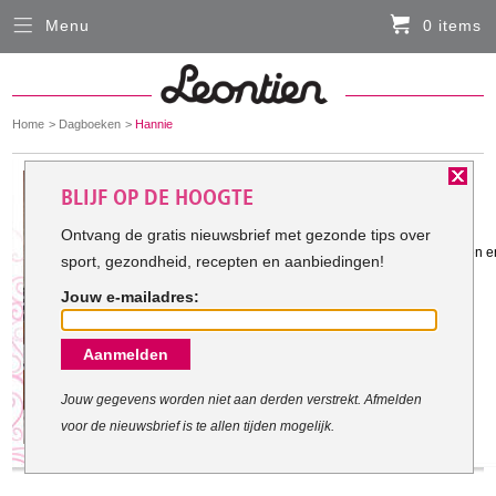
Menu
0 items
Sluiten
Er zitten momenteel geen artikelen in de
winkelmand
You
Home
Dagboeken
Hannie
HARDLOOPKLEDING
are
here:
Het doel van Hannie:
BLIJF OP DE HOOGTE
FIETSKLEDING
Ontvang de gratis nieuwsbrief met gezonde tips over
Gestart met mijn doel: 29-12-2011
slanker de dam tot dam kunnen lopen en
sport, gezondheid, recepten en aanbiedingen!
SERVICE
Jouw e-mailadres:
Inloggen
Aanmelden
Contact- en adresgegevens
Levertijd, retourneren, ruilen
Jouw gegevens worden niet aan derden verstrekt. Afmelden
voor de nieuwsbrief is te allen tijden mogelijk.
Algemene voorwaarden