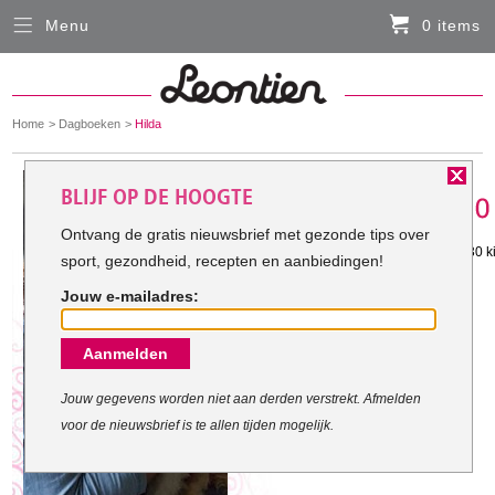
Menu
0 items
Sluiten
Er zitten momenteel geen artikelen in de
winkelmand
You
Home
Dagboeken
Hilda
HARDLOOPKLEDING
are
here:
Het doel van Hilda:
BLIJF OP DE HOOGTE
FIETSKLEDING
Ontvang de gratis nieuwsbrief met gezonde tips over
Gestart met mijn doel: 31-1-2017
Ik heb behoorlijk overgewicht moet 30 ki
sport, gezondheid, recepten en aanbiedingen!
SERVICE
eerste doel is 10 kilo.
Jouw e-mailadres:
Inloggen
Aanmelden
Contact- en adresgegevens
Levertijd, retourneren, ruilen
Jouw gegevens worden niet aan derden verstrekt. Afmelden
voor de nieuwsbrief is te allen tijden mogelijk.
Algemene voorwaarden