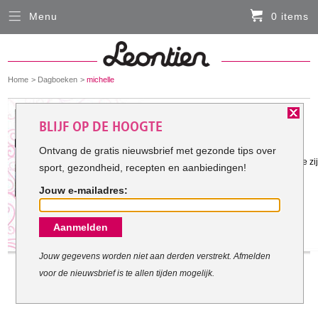
Menu
0 items
Sluiten
Er zitten momenteel geen artikelen in de
winkelmand
You
Home
Dagboeken
michelle
HARDLOOPKLEDING
are
here:
Het doel van michelle:
BLIJF OP DE HOOGTE
FIETSKLEDING
Ontvang de gratis nieuwsbrief met gezonde tips over
Gestart met mijn doel: 2-2-2011
om een gezonde en active moeder te zij
sport, gezondheid, recepten en aanbiedingen!
SERVICE
Jouw e-mailadres:
Inloggen
Aanmelden
Contact- en adresgegevens
Levertijd, retourneren, ruilen
Jouw gegevens worden niet aan derden verstrekt. Afmelden
voor de nieuwsbrief is te allen tijden mogelijk.
Algemene voorwaarden