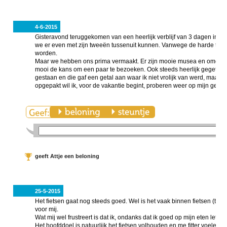
4-6-2015
Gisteravond teruggekomen van een heerlijk verblijf van 3 dagen in ee
we er even met zijn tweeën tussenuit kunnen. Vanwege de harde tot s
worden.
Maar we hebben ons prima vermaakt. Er zijn mooie musea en omdat 
mooi de kans om een paar te bezoeken. Ook steeds heerlijk gegete
gestaan en die gaf een getal aan waar ik niet vrolijk van werd, maar
opgepakt wil ik, voor de vakantie begint, proberen weer op mijn gewi
geeft Attje een beloning
25-5-2015
Het fietsen gaat nog steeds goed. Wel is het vaak binnen fietsen (thui
voor mij.
Wat mij wel frustreert is dat ik, ondanks dat ik goed op mijn eten let
Het hoofddoel is natuurlijk het fietsen volhouden en me fitter voelen.