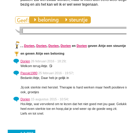
bezig en als het kan wil ik er wel weer tegenaan.
,
,
Dorien
,
Dorien
,
Dorien
,
Dorien
en
Dorien
geven Attje een steuntje in d
en
geven Attje een beloning
Dorien
26 februari 2016 - 18:29
:
Welkom terug Attje. 😘
Passie1980
25 februari 2016 - 19:57
:
Bedankt Attje, Daar heb je gelijk in
Jij ook sterkte met herstel. Therapie is hard werken maar heeft positieve invloe
ook, groetjes
Dorien
15 augustus 2015 - 10:54
:
Hoi Attje, wat vervelend om te lezen dat het niet goed met jou gaat. Gelukkig heb
heel even sterkte toe en hoop,dat je snel weer op de goede weg zit.
Liefs en tot snel.