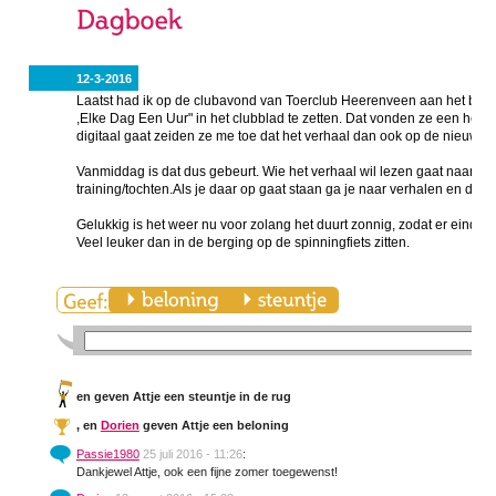
12-3-2016
Laatst had ik op de clubavond van Toerclub Heerenveen aan het best
,Elke Dag Een Uur" in het clubblad te zetten. Dat vonden ze een heel
digitaal gaat zeiden ze me toe dat het verhaal dan ook op de nieuwe 
Vanmiddag is dat dus gebeurt. Wie het verhaal wil lezen gaat naar T
training/tochten.Als je daar op gaat staan ga je naar verhalen en dan k
Gelukkig is het weer nu voor zolang het duurt zonnig, zodat er eindeli
Veel leuker dan in de berging op de spinningfiets zitten.
en
geven Attje een steuntje in de rug
,
en
Dorien
geven Attje een beloning
Passie1980
25 juli 2016 - 11:26
:
Dankjewel Attje, ook een fijne zomer toegewenst!