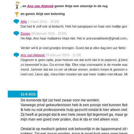
,
en
Ans van Alebeek
geven Attje een steuntje in de rug
en
geven Attje een beloning
Attje
1 maart 2016 - 16:40
:
Dat had ik zelf ook al bedacht. Heb het aangepast en haar een mailtje gestuurd
Dorien
29 februari 2016 - 20:55
:
He Attje, Ans haar mailadres klopt niet. Het is ansvanalebeek@gmail.com Ans 
Verder wil Ik je veel groetjes brengen. Goed dat je elke dag een uur fietst. Kna
Ans van Alebeek
29 februari 2016 - 11:06
:
Opgeven is geen optie, jouw hoeven we dat echt niet in te peperen, jij bent een
zo bewondef in jou. Ga ervoor Atje. Elke stap voorwaarts is de moeite waard. Jou
mond. Jammer dat we zo ver uit elkaar wonen, anders kwam ik gewoon een keer
veel rust. Lieve atje, misschien moeten we wat meer mailen met elkaar. Mij
12-8-2015
De komende tijd zal heel zwaar voor me worden.
Vanwege privé gebeurtenissen heb ik een poosje niet kunnen fietsen 
Ik heb nu ook professionele hulp gezocht omdat ik hier alleen niet me
Zij heeft al gezegd dat ik een hele zware tijd tegemoet ga, maar gelukk
mijn man wel goed over praten, dus ik sta er niet alleen voor.
Omdat ik op medisch gebied ook behoorlijk in de lappenmand zit wil i
pakken. Zal wel zwaar worden, maar ik moet toch eens weer beginnen.