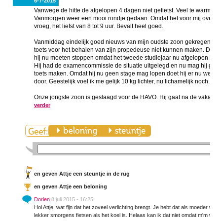
6-7-2015
Vanwege de hitte de afgelopen 4 dagen niet gefietst. Veel te warm!!
Vanmorgen weer een mooi rondje gedaan. Omdat het voor mij overdag 
vroeg, het liefst van 8 tot 9 uur. Bevalt heel goed.
Vanmiddag eindelijk goed nieuws van mijn oudste zoon gekregen. Door
toets voor het behalen van zijn propedeuse niet kunnen maken. De and
hij nu moeten stoppen omdat het tweede studiejaar nu afgelopen is (va
Hij had de examencommissie de situatie uitgelegd en nu mag hij gelukk
toets maken. Omdat hij nu geen stage mag lopen doet hij er nu wel een
door. Geestelijk voel ik me gelijk 10 kg lichter, nu lichamelijk noch.
Onze jongste zoon is geslaagd voor de HAVO. Hij gaat na de vakantie
verder
en
geven Attje een steuntje in de rug
en
geven Attje een beloning
Dorien
8 juli 2015 - 16:25
:
Hoi Attje, wat fijn dat het zoveel verlichting brengt. Je hebt dat als moeder wel 
lekker smorgens fietsen als het koel is. Helaas kan ik dat niet omdat m'm werk