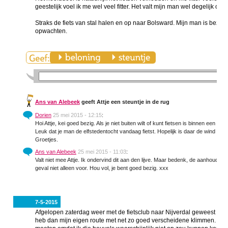
geestelijk voel ik me wel veel fitter. Het valt mijn man wel degelijk op d
Straks de fiets van stal halen en op naar Bolsward. Mijn man is bezig 
opwachten.
Ans van Alebeek
geeft Attje een steuntje in de rug
Dorien
25 mei 2015 - 12:15
:
Hoi Attje, kei goed bezig. Als je niet buiten wilt of kunt fietsen is binnen een goe
Leuk dat je man de elfstedentocht vandaag fietst. Hopelijk is daar de wind een
Groetjes.
Ans van Alebeek
25 mei 2015 - 11:03
:
Valt niet mee Attje. Ik ondervind dit aan den lijve. Maar bedenk, de aanhouder w
geval niet alleen voor. Hou vol, je bent goed bezig. xxx
7-5-2015
Afgelopen zaterdag weer met de fietsclub naar Nijverdal geweest voor 
heb dan mijn eigen route met net zo goed verscheidene klimmen. De v