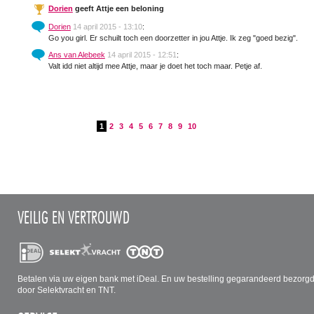
Dorien
geeft Attje een beloning
Dorien
14 april 2015 - 13:10
:
Go you girl. Er schuilt toch een doorzetter in jou Attje. Ik zeg "goed bezig". Ge
Ans van Alebeek
14 april 2015 - 12:51
:
Valt idd niet altijd mee Attje, maar je doet het toch maar. Petje af.
1
2
3
4
5
6
7
8
9
10
VEILIG EN VERTROUWD
Betalen via uw eigen bank met iDeal. En uw bestelling gegarandeerd bezorg
door Selektvracht en TNT.