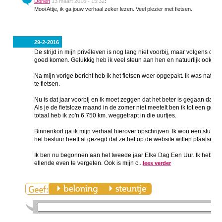
Dorien
13 maart 2016 - 15:32
:
Mooi Attje, ik ga jouw verhaal zeker lezen. Veel plezier met fietsen.
29-2-2016
De strijd in mijn privéleven is nog lang niet voorbij, maar volgens de 
goed komen. Gelukkig heb ik veel steun aan hen en natuurlijk ook aa
Na mijn vorige bericht heb ik het fietsen weer opgepakt. Ik was natuur
te fietsen.
Nu is dat jaar voorbij en ik moet zeggen dat het beter is gegaan dan i
Als je de fietsloze maand in de zomer niet meetelt ben ik tot een ge
totaal heb ik zo'n 6.750 km. weggetrapt in die uurtjes.
Binnenkort ga ik mijn verhaal hierover opschrijven. Ik wou een stukje 
het bestuur heeft al gezegd dat ze het op de website willen plaatsen.
Ik ben nu begonnen aan het tweede jaar Elke Dag Een Uur. Ik heb gemer
ellende even te vergeten. Ook is mijn c...
lees verder