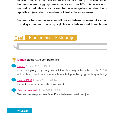
moeten omdat ik die heuvels waarschijnlijk niet op zou kunnen kom
heuvel met een stijgingspercentage van ruim 10%. Dat is me nog nooit 
natuurlijk niet. Maar voor de rest heb ik alles gefietst en daar ben ik t
appeltaart (met slagroom) dan ook lekker laten smaken.
Vanwege het slechte weer wordt buiten fietsen nu even niks en omdat
zodat spinning er nu ook bij blijft. Maar ik fiets natuurlijk wel binnen. A
Dorien
geeft Attje een beloning
Dorien
18 mei 2015 - 13:11
:
Goed bezig Attje! Fijn dat je weer lekker buiten gefietst hebt. En uh...10% kom
ook wel eens wielrenners naars hun fiets lopen. Met je gewicht gaat het goed zi
Passie1980
17 mei 2015 - 20:44
:
Bedankt voor je steun attje! Fijne week!
Ans van Alebeek
7 mei 2015 - 2:03
:
Wat een mooie prestatie Attje. Komt helemaal goed met jou.
28-4-2015