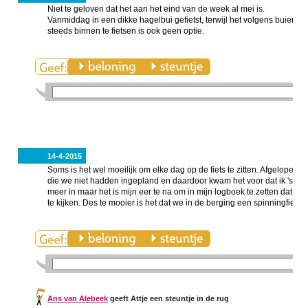
Niet te geloven dat het aan het eind van de week al mei is.
Vanmiddag in een dikke hagelbui gefietst, terwijl het volgens buienr
steeds binnen te fietsen is ook geen optie.
14-4-2015
Soms is het wel moeilijk om elke dag op de fiets te zitten. Afgelope
die we niet hadden ingepland en daardoor kwam het voor dat ik 's avonds
meer in maar het is mijn eer te na om in mijn logboek te zetten dat ik wel
te kijken. Des te mooier is het dat we in de berging een spinningfiets 
Ans van Alebeek
geeft Attje een steuntje in de rug