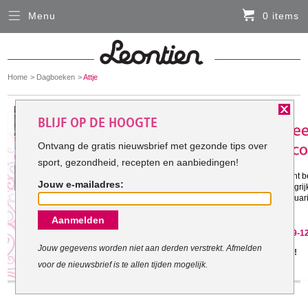
Menu
0 items
Sluiten
Er zitten momenteel geen artikelen in de
winkelmand
You
Home
Dagboeken
Attje
HARDLOOPKLEDING
are
here:
Het doel van Attje:
BLIJF OP DE HOOGTE
FIETSKLEDING
Ontvang de gratis nieuwsbrief met gezonde tips over
sport, gezondheid, recepten en aanbiedingen!
Gestart met mijn doel: 11-8-2010
SERVICE
Ik wil graag weer een gezond gewicht 
Jouw e-mailadres:
(PBC, artrose) is het nu vooral belangri
Inloggen
beweging. Daarom ga ik van 14 februari
dag een uur te sporten.
Aanmelden
Contact- en adresgegevens
Attje is gestopt met haar doel op 29-1
Levertijd, retourneren, ruilen
Jouw gegevens worden niet aan derden verstrekt. Afmelden
Jammer, maar geef het niet op!
voor de nieuwsbrief is te allen tijden mogelijk.
Algemene voorwaarden