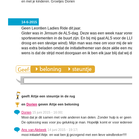
en met je kinderen. Groetjes Dorien
14-6-2015
Geen Leontien Ladies Ride dit jaar.
Gister was in Jirnsum de ALS-dag. Deze was een week naar voren g
sportevenementen in de buurt zijn. En bij mij gaat ALS voor de LLR. He
droog en een stevige wind). Mijn man was mee om voor mij de wind te 
was extra beladen omdat de initiatiefnemer van deze aktie een maand 
wens is dat de strijd moet doorgaan en ik ben elk jaar blij dat wij daa
geeft Attje een steuntje in de rug
en
Dorien
geven Attje een beloning
Dorien
15 juni 2015 - 16:00
:
Mooi dat je dit samen met vele anderen kan delen. Zonder hulp is er geen hoop
De oplossing was voor jou gelukkig je man. Hopelijk komt er voor iedereen een
Ans van Alebeek
14 juni 2015 - 19:17
:
mooi initiatief Attje. en wat ben jij gezegend met een lieve windbreker!!!!