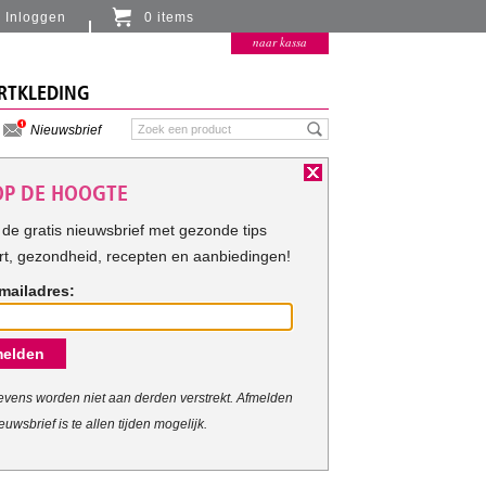
Inloggen
0 items
Er zitten momenteel geen artikelen in de
naar kassa
winkelmand
RTKLEDING
Nieuwsbrief
 OP DE HOOGTE
de gratis nieuwsbrief met gezonde tips
rt, gezondheid, recepten en aanbiedingen!
mailadres:
elden
vens worden niet aan derden verstrekt. Afmelden
euwsbrief is te allen tijden mogelijk.