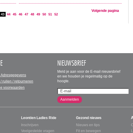
Volgende pagina
43
44
45
46
47
48
49
50
51
52
CE
NIEUWSBRIEF
Meld je aan voor de E-mail nieuwsbrief
/ Adresgegevens
en we houden je regelmatig op de
hoogte.
 / ruilen / retourneren
e voorwaarden
Aanmelden
Leontien Ladies Ride
Gezond nieuws
Inschrijven
Nieuws en tips
C
Veelgestelde vragen
Fit en bewegen
L