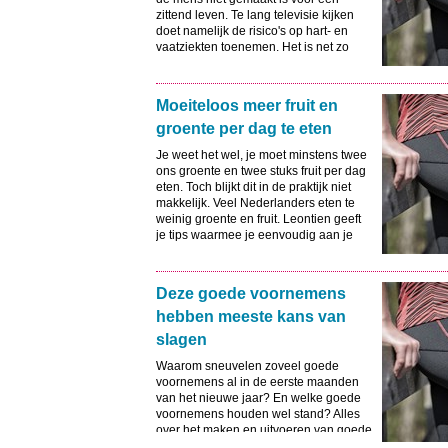
zittend leven. Te lang televisie kijken
doet namelijk de risico's op hart- en
vaatziekten toenemen. Het is net zo
schadelijk voor de gezondheid van
mensen als bijvoorbeeld roken en
overgewicht.
Moeiteloos meer fruit en
groente per dag te eten
Je weet het wel, je moet minstens twee
ons groente en twee stuks fruit per dag
eten. Toch blijkt dit in de praktijk niet
makkelijk. Veel Nederlanders eten te
weinig groente en fruit. Leontien geeft
je tips waarmee je eenvoudig aan je
dagelijks aanbevolen hoeveelheid
komt.
Deze goede voornemens
hebben meeste kans van
slagen
Waarom sneuvelen zoveel goede
voornemens al in de eerste maanden
van het nieuwe jaar? En welke goede
voornemens houden wel stand? Alles
over het maken en uitvoeren van goede
voornemens.