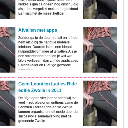
kroket is qua calorieën nog onschuldig
als je het vergelijkt met ander junkfood.
Een lijst met de meest heftige
calorieshockers
Afvallen met apps
Zonder ga je de deur niet uit en je hebt
hem altijd bij de hand: je mobiele
telefoon. Daarom is het een ideaal
hulpmiddel om mee af te vallen. Als je
een smartphone hebt en je wilt wat
kilo’s verliezen, dan zijn de applicaties
CalorieTeller en Diet2go gezonde
aanraders.
Geen Leontien Ladies Ride
editie Zwolle in 2011
De afgelopen vier jaar hebben wij met
veel inzet, plezier en enthousiasme de
Leontien Ladies Ride editie Zwolle
kunnen organiseren, dit mede door de
succesvolle samenwerking met de
gemeente Zwolle.