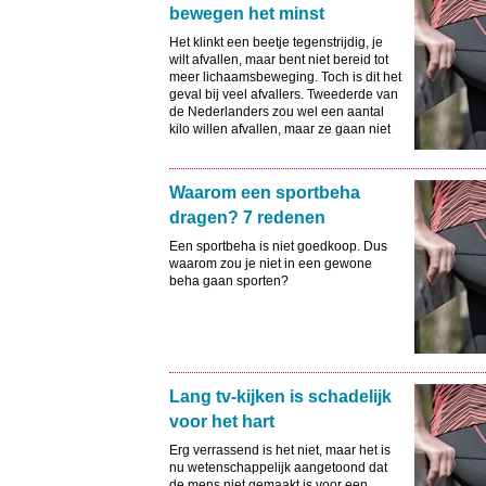
bewegen het minst
Het klinkt een beetje tegenstrijdig, je
wilt afvallen, maar bent niet bereid tot
meer lichaamsbeweging. Toch is dit het
geval bij veel afvallers. Tweederde van
de Nederlanders zou wel een aantal
kilo willen afvallen, maar ze gaan niet
méér bewegen om dit te bereiken.
Waarom een sportbeha
dragen? 7 redenen
Een sportbeha is niet goedkoop. Dus
waarom zou je niet in een gewone
beha gaan sporten?
Lang tv-kijken is schadelijk
voor het hart
Erg verrassend is het niet, maar het is
nu wetenschappelijk aangetoond dat
de mens niet gemaakt is voor een