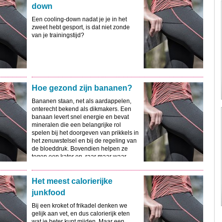
down
Een cooling-down nadat je je in het
zweet hebt gesport, is dat niet zonde
van je trainingstijd?
Hoe gezond zijn bananen?
Bananen staan, net als aardappelen,
onterecht bekend als dikmakers. Een
banaan levert snel energie en bevat
mineralen die een belangrijke rol
spelen bij het doorgeven van prikkels in
het zenuwstelsel en bij de regeling van
de bloeddruk. Bovendien helpen ze
tegen een kater en, raar maar waar,
tegen wratten.
Het meest calorierijke
junkfood
Bij een kroket of frikadel denken we
gelijk aan vet, en dus calorierijk eten
wat je beter kunt mijden. Maar een