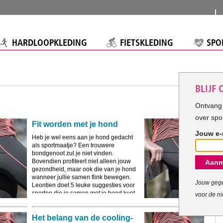
HARDLOOPKLEDING
FIETSKLEDING
SPO
BLIJF
Ontvang 
over spo
Fit worden met je hond
Jouw e-
Heb je wel eens aan je hond gedacht
als sportmaatje? Een trouwere
bondgenoot zul je niet vinden.
Bovendien profiteert niet alleen jouw
Aanm
gezondheid, maar ook die van je hond
wanneer jullie samen flink bewegen.
Jouw gege
Leontien doet 5 leuke suggesties voor
sporten die je samen met je hond kunt
voor de ni
doen.
Het belang van de cooling-