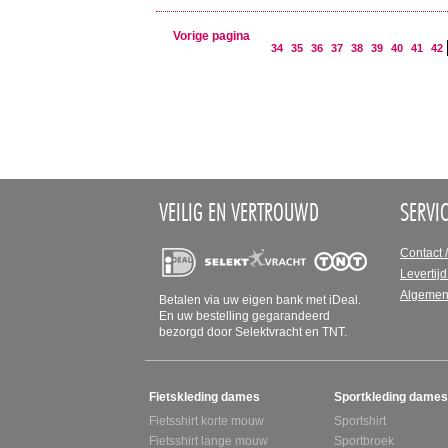
Vorige pagina
34
35
36
37
38
39
40
41
42
VEILIG EN VERTROUWD
SERVI
Contact 
Levertijd
Algemen
Betalen via uw eigen bank met iDeal.
En uw bestelling gegarandeerd
bezorgd door Selektvracht en TNT.
SITEMAP
Fietskleding dames
Sportkleding dames
Fietsshirt korte mouw
Sportshirt
Fietsshirt lange mouw
Sportbroek