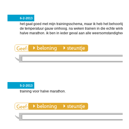
6-2-2013
het gaat goed met mijn trainingsschema, maar ik heb het behoorlijk ko
de temperatuur gauw omhoog. na weken trainen in die echte winterse k
halve marathon. ik ben in ieder geval aan alle weersomstandigheden
5-2-2013
training voor halve marathon.