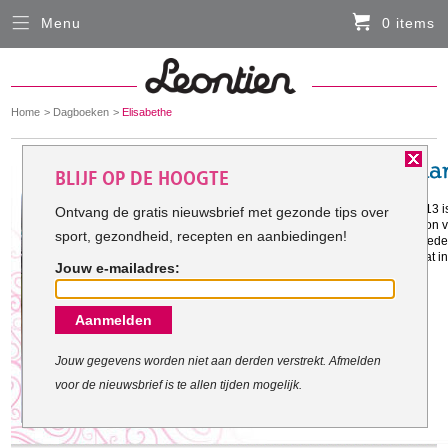
Menu
0 items
Sluiten
Er zitten momenteel geen artikelen in de
winkelmand
You
Home
Dagboeken
Elisabethe
HARDLOOPKLEDING
are
here:
BLIJF OP DE HOOGTE
FIETSKLEDING
Gestart op: 28-12-2012
Ik ben Elisabethe. Mijn doel voor 2013
Ontvang de gratis nieuwsbrief met gezonde tips over
uitlopen, de 10km tijdens de marathon v
sport, gezondheid, recepten en aanbiedingen!
Ladiesrun in Rotterdam, de 10km Vrede
SERVICE
Bruggenloop in december. 2014 staat i
Jouw e-mailadres:
uitlopen. Maar eerst 2013 voltooien.
Inloggen
Aanmelden
Contact- en adresgegevens
Levertijd, retourneren, ruilen
Jouw gegevens worden niet aan derden verstrekt. Afmelden
voor de nieuwsbrief is te allen tijden mogelijk.
Algemene voorwaarden