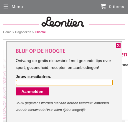
Menu
0 items
Sluiten
Er zitten momenteel geen artikelen in de
winkelmand
You
Home
Dagboeken
Chantal
HARDLOOPKLEDING
are
here:
Het doel van Chantal:
BLIJF OP DE HOOGTE
FIETSKLEDING
Ontvang de gratis nieuwsbrief met gezonde tips over
Gestart met mijn doel: 23-8-2010
in juli 2011 ga ik trouwen en wil dan slan
sport, gezondheid, recepten en aanbiedingen!
SERVICE
Jouw e-mailadres:
Inloggen
Aanmelden
Contact- en adresgegevens
Levertijd, retourneren, ruilen
Jouw gegevens worden niet aan derden verstrekt. Afmelden
voor de nieuwsbrief is te allen tijden mogelijk.
Algemene voorwaarden