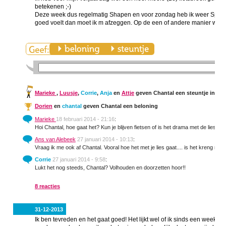
betekenen ;-)
Deze week dus regelmatig Shapen en voor zondag heb ik weer Spinning
goed voelt dan moet ik m afzeggen. Op de een of andere manier wil mijn
Marieke
,
Luusje
,
Corrie
,
Anja
en
Attje
geven Chantal een steuntje in de 
Dorien
en
chantal
geven Chantal een beloning
Marieke
18 februari 2014 - 21:16
:
Hoi Chantal, hoe gaat het? Kun je blijven fietsen of is het drama met de lies?
Ans van Alebeek
27 januari 2014 - 10:13
:
Vraag ik me ook af Chantal. Vooral hoe het met je lies gaat.... is het kreng nog
Corrie
27 januari 2014 - 9:58
:
Lukt het nog steeds, Chantal? Volhouden en doorzetten hoor!!
8 reacties
31-12-2013
Ik ben tevreden en het gaat goed! Het lijkt wel of ik sinds een week o