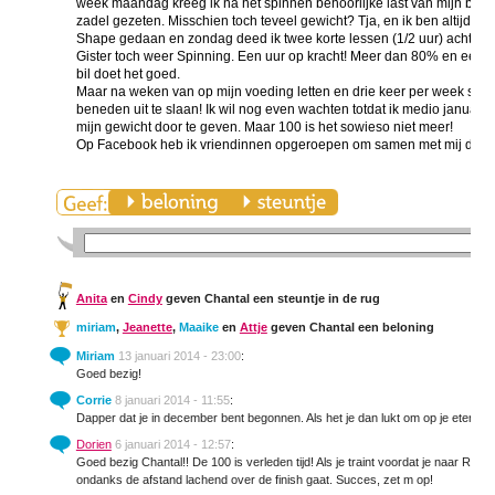
week maandag kreeg ik na het spinnen behoorlijke last van mijn botvli
zadel gezeten. Misschien toch teveel gewicht? Tja, en ik ben altijd be
Shape gedaan en zondag deed ik twee korte lessen (1/2 uur) achter elk
Gister toch weer Spinning. Een uur op kracht! Meer dan 80% en een g
bil doet het goed.
Maar na weken van op mijn voeding letten en drie keer per week sporte
beneden uit te slaan! Ik wil nog even wachten totdat ik medio januari
mijn gewicht door te geven. Maar 100 is het sowieso niet meer!
Op Facebook heb ik vriendinnen opgeroepen om samen met mij de 60 k
Anita
en
Cindy
geven Chantal een steuntje in de rug
miriam
,
Jeanette
,
Maaike
en
Attje
geven Chantal een beloning
Miriam
13 januari 2014 - 23:00
:
Goed bezig!
Corrie
8 januari 2014 - 11:55
:
Dapper dat je in december bent begonnen. Als het je dan lukt om op je eten te
Dorien
6 januari 2014 - 12:57
:
Goed bezig Chantal!! De 100 is verleden tijd! Als je traint voordat je naar Raalte
ondanks de afstand lachend over de finish gaat. Succes, zet m op!