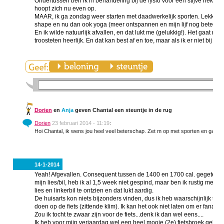
Ondertussen ben ik in behandeling bij de fysio voor een stijve nek (si
hoopt zich nu even op.
MAAR, ik ga zondag weer starten met daadwerkelijk sporten. Lekker o
shape en nu dan ook yoga (meer ontspannen en mijn lijf nog beter b
En ik wilde natuurlijk afvallen, en dat lukt me (gelukkig!). Het gaat niet
troosteten heerlijk. En dat kan best af en toe, maar als ik er niet bij sp
Dorien
en
Anja
geven Chantal een steuntje in de rug
Dorien
23 februari 2014 - 11:19
:
Hoi Chantal, ik wens jou heel veel beterschap. Zet m op met sporten en ga er
14-1-2014
Yeah! Afgevallen. Consequent tussen de 1400 en 1700 cal. gegeten 
mijn lies/bil, heb ik al 1,5 week niet gespind, maar ben ik rustig mee
lies en linkerbil te ontzien en dat lukt aardig.
De huisarts kon niets bijzonders vinden, dus ik heb waarschijnlijk toc
doen op de fiets (zittende klim). Ik kan het ook niet laten om er fanati
Zou ik tocht te zwaar zijn voor de fiets...denk ik dan wel eens....
Ik heb voor mijn verjaardag wel een heel mooie (2e) fietsbroek gekr