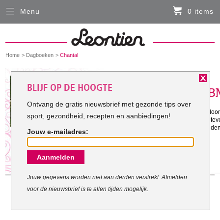
Menu
0 items
Sluiten
Er zitten momenteel geen artikelen in de
winkelmand
You
Home
Dagboeken
Chantal
HARDLOOPKLEDING
are
here:
Het doel van Chantal:
BLIJF OP DE HOOGTE
FIETSKLEDING
Ontvang de gratis nieuwsbrief met gezonde tips over
Gestart met mijn doel: 27-12-2013
Ik wil heel graag actief en sportend do
sport, gezondheid, recepten en aanbiedingen!
SERVICE
momenteel veel te zwaar om 20 kilo teve
slijten,terwijl ze nog 50 jaar mee zoude
Jouw e-mailadres:
Inloggen
Aanmelden
Contact- en adresgegevens
Levertijd, retourneren, ruilen
Jouw gegevens worden niet aan derden verstrekt. Afmelden
voor de nieuwsbrief is te allen tijden mogelijk.
Algemene voorwaarden