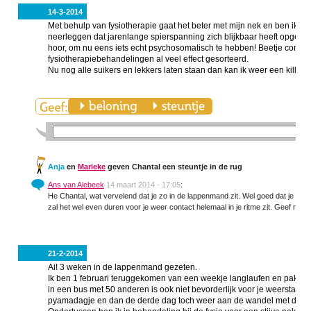
14-3-2014
Met behulp van fysiotherapie gaat het beter met mijn nek en ben ik wee
neerleggen dat jarenlange spierspanning zich blijkbaar heeft opgehoopt
hoor, om nu eens iets echt psychosomatisch te hebben! Beetje confr
fysiotherapiebehandelingen al veel effect gesorteerd.
Nu nog alle suikers en lekkers laten staan dan kan ik weer een killoot
Anja
en
Marieke
geven Chantal een steuntje in de rug
Ans van Alebeek
14 maart 2014 - 17:05
:
He Chantal, wat vervelend dat je zo in de lappenmand zit. Wel goed dat je same
zal het wel even duren voor je weer contact helemaal in je ritme zit. Geef niet
21-2-2014
Ai! 3 weken in de lappenmand gezeten.
Ik ben 1 februari teruggekomen van een weekje langlaufen en pakte d
in een bus met 50 anderen is ook niet bevorderlijk voor je weerstand...
pyamadagje en dan de derde dag toch weer aan de wandel met de hond