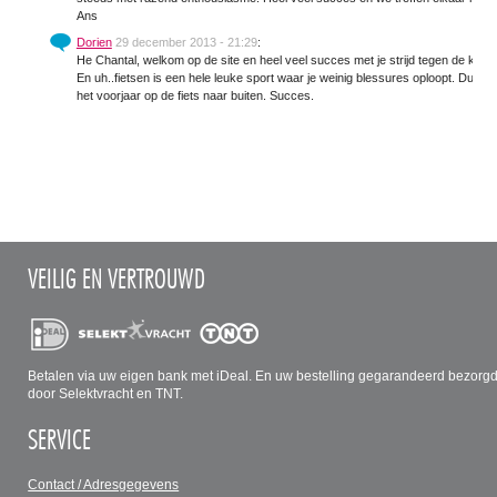
Ans
Dorien
29 december 2013 - 21:29
:
He Chantal, welkom op de site en heel veel succes met je strijd tegen de kilo's
En uh..fietsen is een hele leuke sport waar je weinig blessures oploopt. Dus i
het voorjaar op de fiets naar buiten. Succes.
VEILIG EN VERTROUWD
Betalen via uw eigen bank met iDeal. En uw bestelling gegarandeerd bezorg
door Selektvracht en TNT.
SERVICE
Contact / Adresgegevens