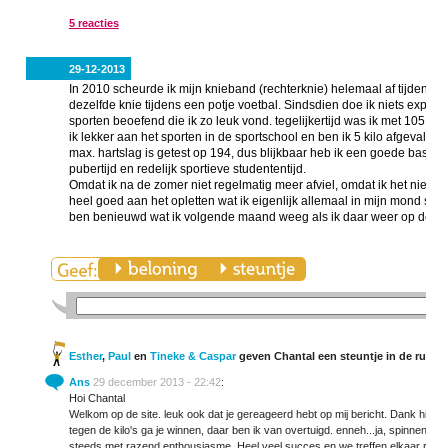
5 reacties
29-12-2013
In 2010 scheurde ik mijn knieband (rechterknie) helemaal af tijdens een
dezelfde knie tijdens een potje voetbal. Sindsdien doe ik niets explo
sporten beoefend die ik zo leuk vond. tegelijkertijd was ik met 105 kilo
ik lekker aan het sporten in de sportschool en ben ik 5 kilo afgevalle
max. hartslag is getest op 194, dus blijkbaar heb ik een goede basis
pubertijd en redelijk sportieve studententijd.
Omdat ik na de zomer niet regelmatig meer afviel, omdat ik het niet z
heel goed aan het opletten wat ik eigenlijk allemaal in mijn mond stop
ben benieuwd wat ik volgende maand weeg als ik daar weer op de w
Esther
,
Paul
en
Tineke & Caspar
geven Chantal een steuntje in de rug
Ans
29 december 2013 - 22:42
:
Hoi Chantal
Welkom op de site. leuk ook dat je gereageerd hebt op mij bericht. Dank hierv
tegen de kilo's ga je winnen, daar ben ik van overtuigd. enneh...ja, spinnen is
steeds met razend enthousiasme. Heel veel succes en we treffen elkaar regel