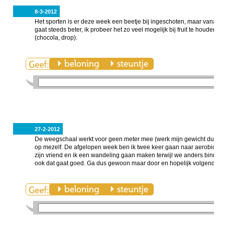
8-3-2012
Het sporten is er deze week een beetje bij ingeschoten, maar vanavon
gaat steeds beter, ik probeer het zo veel mogelijk bij fruit te houden m
(chocola, drop).
27-2-2012
De weegschaal werkt voor geen meter mee (werk mijn gewicht dus maar 
op mezelf. De afgelopen week ben ik twee keer gaan naar aerobics 
zijn vriend en ik een wandeling gaan maken terwijl we anders binnen bli
ook dat gaat goed. Ga dus gewoon maar door en hopelijk volgende we