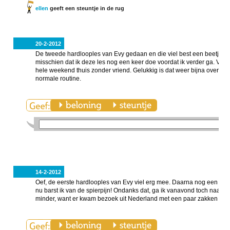
ellen
geeft een steuntje in de rug
20-2-2012
De tweede hardlooples van Evy gedaan en die viel best een beetje teg
misschien dat ik deze les nog een keer doe voordat ik verder ga. Verd
hele weekend thuis zonder vriend. Gelukkig is dat weer bijna over (
normale routine.
14-2-2012
Oef, de eerste hardlooples van Evy viel erg mee. Daarna nog een hee
nu barst ik van de spierpijn! Ondanks dat, ga ik vanavond toch naar a
minder, want er kwam bezoek uit Nederland met een paar zakken drop. E