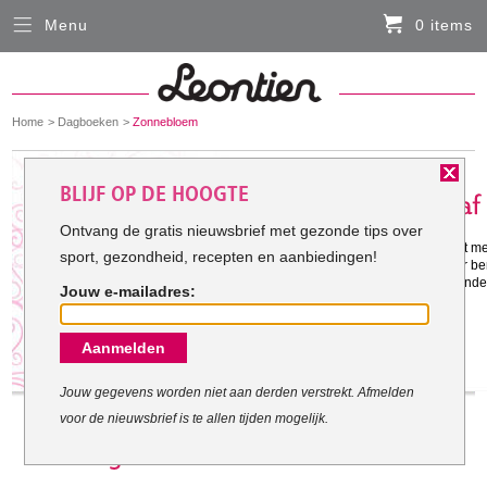
Menu
0 items
Sluiten
Er zitten momenteel geen artikelen in de
winkelmand
You
Home
Dagboeken
Zonnebloem
HARDLOOPKLEDING
are
here:
Het doel van Zonnebloem:
BLIJF OP DE HOOGTE
FIETSKLEDING
Ontvang de gratis nieuwsbrief met gezonde tips over
Gestart met mijn doel: 12-2-2012
Er moet wat af, simpelweg omdat het me
sport, gezondheid, recepten en aanbiedingen!
SERVICE
willen en wat fitter worden. Vorig jaar 
bevalt goed, in combinatie met gezonder 
Jouw e-mailadres:
volgende stap!
Inloggen
Aanmelden
Contact- en adresgegevens
Levertijd, retourneren, ruilen
Jouw gegevens worden niet aan derden verstrekt. Afmelden
voor de nieuwsbrief is te allen tijden mogelijk.
Algemene voorwaarden