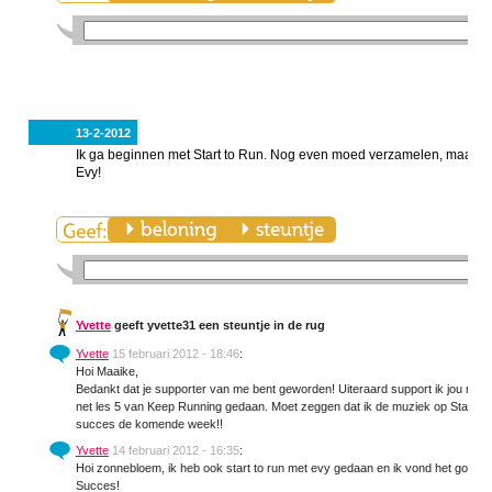
13-2-2012
Ik ga beginnen met Start to Run. Nog even moed verzamelen, maar dan
Evy!
Yvette
geeft yvette31 een steuntje in de rug
Yvette
15 februari 2012 - 18:46
:
Hoi Maaike,
Bedankt dat je supporter van me bent geworden! Uiteraard support ik jou nu ook
net les 5 van Keep Running gedaan. Moet zeggen dat ik de muziek op Start to
succes de komende week!!
Yvette
14 februari 2012 - 16:35
:
Hoi zonnebloem, ik heb ook start to run met evy gedaan en ik vond het goed v
Succes!