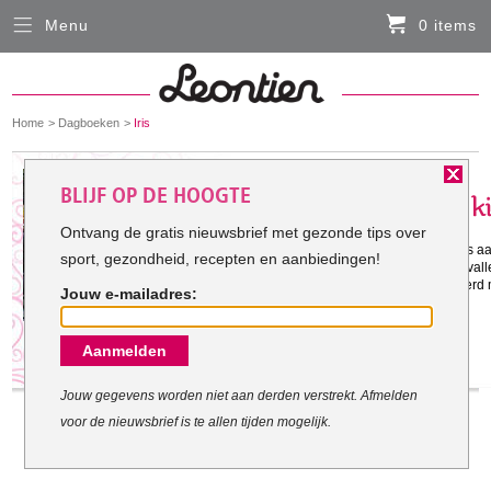
Menu
0 items
Sluiten
Er zitten momenteel geen artikelen in de
winkelmand
You
Home
Dagboeken
Iris
HARDLOOPKLEDING
are
here:
Het doel van Iris:
BLIJF OP DE HOOGTE
FIETSKLEDING
Ontvang de gratis nieuwsbrief met gezonde tips over
Gestart met mijn doel: 2-8-2012
Ik ben in een korte periode veel kilo'
sport, gezondheid, recepten en aanbiedingen!
SERVICE
voor 29 maart minstens 15 kilo af te vall
Ik heb meerdere pogingen geprobeerd m
Jouw e-mailadres:
helaas.
Inloggen
Aanmelden
Contact- en adresgegevens
Levertijd, retourneren, ruilen
Jouw gegevens worden niet aan derden verstrekt. Afmelden
voor de nieuwsbrief is te allen tijden mogelijk.
Algemene voorwaarden