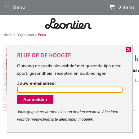
Menu
0 items
Sluiten
Er zitten momenteel geen artikelen in de
winkelmand
You
Home
Dagboeken
Erma
HARDLOOPKLEDING
are
here:
Het doel van Erma:
BLIJF OP DE HOOGTE
FIETSKLEDING
Ontvang de gratis nieuwsbrief met gezonde tips over
Gestart met mijn doel: 28-5-2014
Ik ben na mijn vakantie nog steeds niet 
sport, gezondheid, recepten en aanbiedingen!
SERVICE
Ook ben ik voorzichtig begonnen met ha
Jouw e-mailadres:
kunnen lopen.
Inloggen
Aanmelden
Contact- en adresgegevens
Levertijd, retourneren, ruilen
Jouw gegevens worden niet aan derden verstrekt. Afmelden
voor de nieuwsbrief is te allen tijden mogelijk.
Algemene voorwaarden