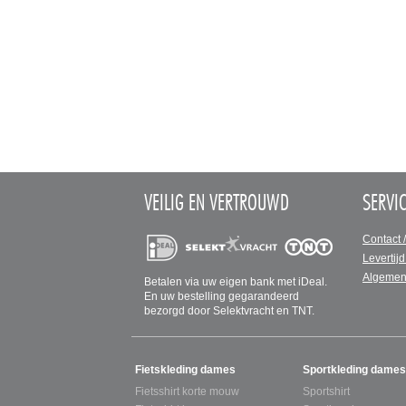
VEILIG EN VERTROUWD
SERVI
Contact 
Levertijd
Algemen
Betalen via uw eigen bank met iDeal.
En uw bestelling gegarandeerd
bezorgd door Selektvracht en TNT.
SITEMAP
Fietskleding dames
Sportkleding dames
Fietsshirt korte mouw
Sportshirt