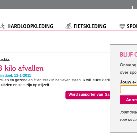
HARDLOOPKLEDING
FIETSKLEDING
SPO
BLIJF
askia:
Ontvang 
over spo
jn doel: 12-1-2011
fvallen en gezond en fit en strak in het leven staan. Ik wil leuke kleding
Jouw e-
itzien en trots zijn op mijzelf
Word supporter van Saskia
Aanm
Jouw gege
voor de ni