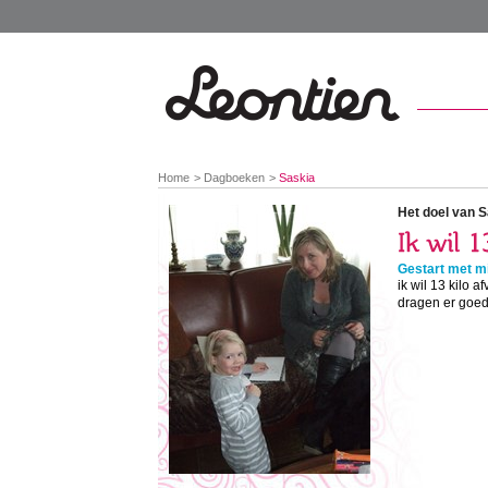
You
Home
Dagboeken
Saskia
are
here:
Het doel van S
Gestart met mi
ik wil 13 kilo a
dragen er goed u