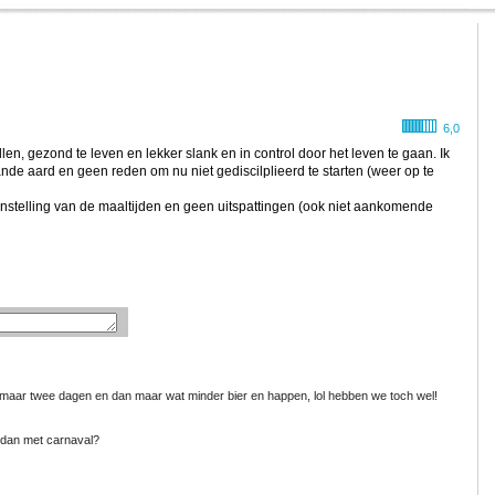
6,0
en, gezond te leven en lekker slank en in control door het leven te gaan. Ik
ande aard en geen reden om nu niet gediscilplieerd te starten (weer op te
nstelling van de maaltijden en geen uitspattingen (ook niet aankomende
 maar twee dagen en dan maar wat minder bier en happen, lol hebben we toch wel!
t dan met carnaval?