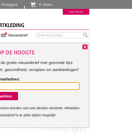
Inloggen
0 items
Er zitten momenteel geen artikelen in de
naar kassa
winkelmand
RTKLEDING
Nieuwsbrief
 OP DE HOOGTE
de gratis nieuwsbrief met gezonde tips
rt, gezondheid, recepten en aanbiedingen!
mailadres:
elden
vens worden niet aan derden verstrekt. Afmelden
euwsbrief is te allen tijden mogelijk.