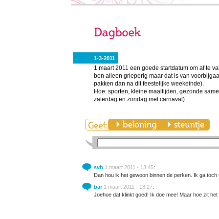
1-3-2011
1 maart 2011 een goede startdatum om af te vall
ben alleen grieperig maar dat is van voorbijga
pakken dan na dit feestelijke weekeinde).
Hoe: sporten, kleine maaltijden, gezonde same
zaterdag en zondag met carnaval)
svh
1 maart 2011 - 13:45
:
Dan hou ik het gewoon binnen de perken. Ik ga toch
bar
1 maart 2011 - 13:27
:
Joehoe dat klinkt goed! Ik doe mee! Maar hoe zit he