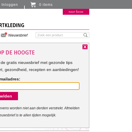
Inloggen
0 items
Er zitten momenteel geen artikelen in de
naar kassa
winkelmand
RTKLEDING
Nieuwsbrief
 OP DE HOOGTE
de gratis nieuwsbrief met gezonde tips
rt, gezondheid, recepten en aanbiedingen!
mailadres:
elden
vens worden niet aan derden verstrekt. Afmelden
euwsbrief is te allen tijden mogelijk.