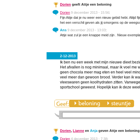
Dorien
geeft Attje een beloning
Dorien
9 december 2013 - 15:56
:
Fijn Attje dat je nu weer een nieuw gebid hebt. Altijd 
het een verschil geven als jij smorgens op de weegsc
Ans
9 december 2013 - 13:03
:
Attje wat zul je een knappe meid zijn . Nieuw exemplaar
2-12-2013
Ik ben nu een week met mijn nieuwe dieet bezi
Het afvallen is nog minimaal, maar ik voel me w
geen chocola meer mag eten en heel veel minder
veel meer dan gewoon brood. Verder kan ik wat
vleeswaren geen koolhydraten zitten. Vanwege 
sportschool geweest. Hopelijk kan ik deze wee
Dorien
,
Lianne
en
Anja
geven Attje een beloning
Dorien
4 december 2013 - 7:38
: