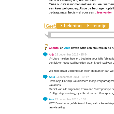
wilde ik vandaag nog niet hebben.
Onze oudste is momenteel veel in Leeuwarden 
één keer wel genoeg. Als je de bedragen optel
bedrag, maar het is wel voor een ...
lees verder
Chantal
en
Anja
geven Attje een steuntje in de r
Attje
23 december 2013 - 15:54
:
@ Lieve meiden, heel erg bedankt voor jullie felicitati
een lekker feestmaal bereiden waar ik optimaal van g
We zien elkaar volgend jaar weer en gaan er dan wee
Anja
23 december 2013 - 10:48
:
Lieve Attje,Hartelijk Gefeliciteerd met je verjaardag.W
vakanties.
Geniet van alle dagen,blijf trouw aan "ons" principe da
Prettige dag vandaag,Fijne Kerst en een Voorspoed
Ans
23 december 2013 - 0:53
:
ATTJEvan harte gefeliciteerd. Lang zal ze leven hie
jaarwisseling.