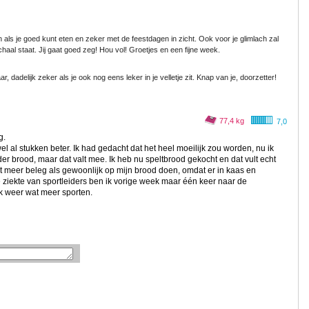
fijn als je goed kunt eten en zeker met de feestdagen in zicht. Ook voor je glimlach zal
haal staat. Jij gaat goed zeg! Hou vol! Groetjes en een fijne week.
, dadelijk zeker als je ook nog eens leker in je velletje zit. Knap van je, doorzetter!
77,4 kg
7,0
g.
el al stukken beter. Ik had gedacht dat het heel moeilijk zou worden, nu ik
 brood, maar dat valt mee. Ik heb nu speltbrood gekocht en dat vult echt
 meer beleg als gewoonlijk op mijn brood doen, omdat er in kaas en
ziekte van sportleiders ben ik vorige week maar één keer naar de
k weer wat meer sporten.