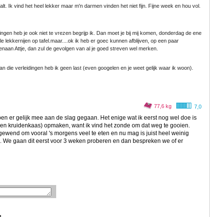
alt. Ik vind het heel lekker maar m'n darmen vinden het niet fijn. Fijne week en hou vol.
idingen heb je ook niet te vrezen begrijp ik. Dan moet je bij mij komen, donderdag de ene
le lekkernijen op tafel.maar....ok ik heb er goec kunnen afblijven, op een paar
naan Attje, dan zul de gevolgen van al je goed streven wel merken.
n die verleidingen heb ik geen last (even googelen en je weet gelijk waar ik woon).
77,6 kg
7,0
en er gelijk mee aan de slag gegaan. Het enige wat ik eerst nog wel doe is
en kruidenkaas) opmaken, want ik vind het zonde om dat weg te gooien.
ik gewend om vooral 's morgens veel te eten en nu mag is juist heel weinig
e. We gaan dit eerst voor 3 weken proberen en dan bespreken we of er
g