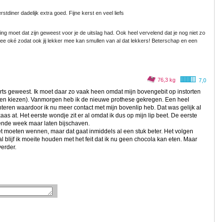
stdiner dadelijk extra goed. Fijne kerst en veel liefs
ning moet dat zijn geweest voor je de uitslag had. Ook heel vervelend dat je nog niet zo
 wee oké zodat ook jij lekker mee kan smullen van al dat lekkers! Beterschap en een
76,3 kg
7,0
rts geweest. Ik moet daar zo vaak heen omdat mijn bovengebit op instorten
n en kiezen). Vanmorgen heb ik de nieuwe prothese gekregen. Een heel
teren waardoor ik nu meer contact met mijn bovenlip heb. Dat was gelijk al
kaas at. Het eerste wondje zit er al omdat ik dus op mijn lip beet. De eerste
ende week maar laten bijschaven.
t moeten wennen, maar dat gaat inmiddels al een stuk beter. Het volgen
l blijf ik moeite houden met het feit dat ik nu geen chocola kan eten. Maar
verder.