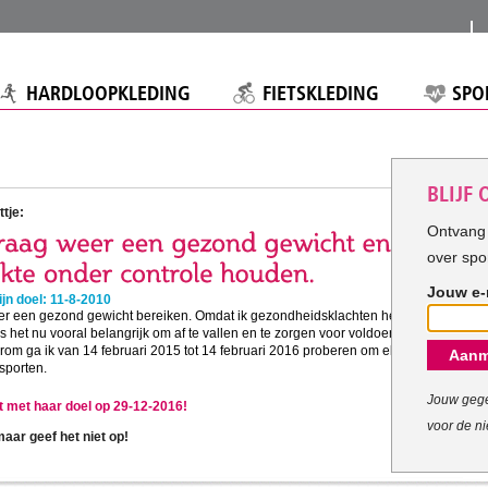
HARDLOOPKLEDING
FIETSKLEDING
SPO
BLIJF
tje:
Ontvang 
over spo
Jouw e-
jn doel: 11-8-2010
eer een gezond gewicht bereiken. Omdat ik gezondheidsklachten heb
is het nu vooral belangrijk om af te vallen en te zorgen voor voldoende
om ga ik van 14 februari 2015 tot 14 februari 2016 proberen om elke
Aanm
sporten.
Jouw gege
pt met haar doel op 29-12-2016!
voor de ni
ar geef het niet op!