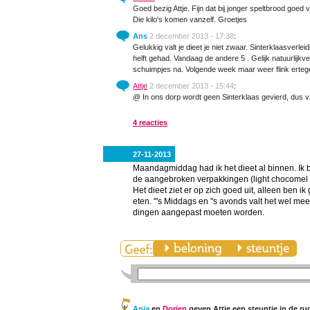
Goed bezig Attje. Fijn dat bij jonger speltbrood goed v
Die kilo's komen vanzelf. Groetjes
Ans
2 december 2013 - 17:38
:
Gelukkig valt je dieet je niet zwaar. Sinterklaasverle
helft gehad. Vandaag de andere 5 . Gelijk natuurlijkve
schuimpjes na. Volgende week maar weer flink ertege
Attje
2 december 2013 - 15:44
:
@ In ons dorp wordt geen Sinterklaas gevierd, dus va
4 reacties
27-11-2013
Maandagmiddag had ik het dieet al binnen. Ik b
de aangebroken verpakkingen (light chocomel 
Het dieet ziet er op zich goed uit, alleen ben 
eten. '"s Middags en "s avonds valt het wel me
dingen aangepast moeten worden.
Anja
en
Dorien
geven Attje een steuntje in de ru