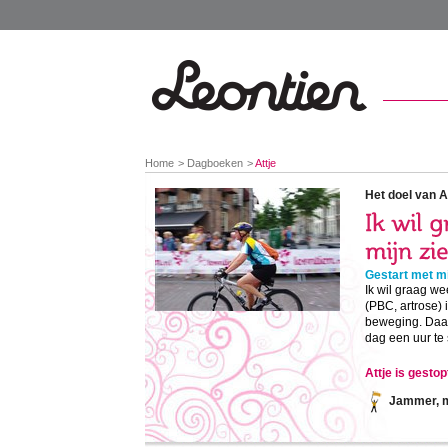
You
Home
Dagboeken
Attje
are
here:
Het doel van At
Gestart met mi
Ik wil graag w
(PBC, artrose) 
beweging. Daar
dag een uur te 
Attje is gesto
Jammer, ma