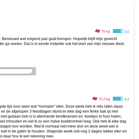
75 kg
8,0
Benieuwd wat volgend jaar gaat brengen. Hopelijk blijft mijn gewicht
tter ga voelen. Dat is in eerste instantie ook het doel van mijn nieuwe dieet.
75,2 kg
8,0
ste tijd voor weer wat "normaler" eten. Deze week heb ik niks laten staan.
 en de afgelopen 3 feestdagen stond er elke dag een flinke bak ijs met
niet gedaan heb is is allerhande kerstkransen en -koekjes in huis halen,
niet inhouden en eet ik zo een halve koektrommel leeg. Ook heb ik elke dag
geslagen kon worden. Wat ik normaal niet meer doe en deze week wel is
wat in de gaten te houden. Volgende week ook nog 2 dagen lekker eten en
dus daar hou ik wel rekening mee.