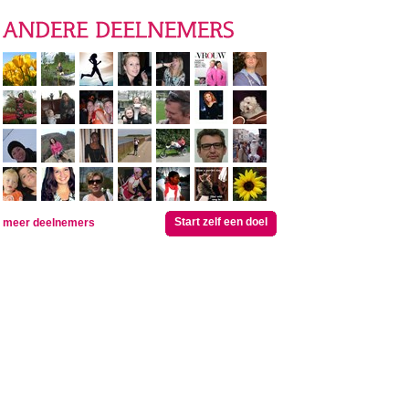
Start zelf een doel
meer deelnemers