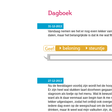
31-12-2013
Vandaag nemen we het er nog even lekker van. 
dalen, maar het belangrijkste is dat ik me wat fi
27-12-2013
Nu de feestdagen voorbij zijn wordt het de hoog
Er zijn heel wat stukken taart doorheen gegaan
slagroom als toetje op het menu. Wat ik bewust 
want als ik daar eenmaal aan begin kan ik me 
lekker uitgeslapen, zodat het ontbijt ook over
iedere dag even op de weegschaal om de boel 
drinken, maar ik weet wat mijn valkuilen zijn, 