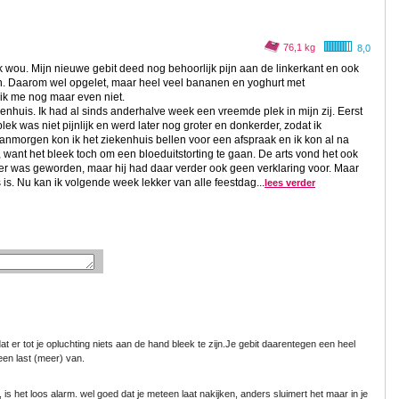
76,1 kg
8,0
k wou. Mijn nieuwe gebit deed nog behoorlijk pijn aan de linkerkant en ook
ijn. Daarom wel opgelet, maar heel veel bananen en yoghurt met
ik me nog maar even niet.
nhuis. Ik had al sinds anderhalve week een vreemde plek in mijn zij. Eerst
ek was niet pijnlijk en werd later nog groter en donkerder, zodat ik
anmorgen kon ik het ziekenhuis bellen voor een afspraak en ik kon al na
, want het bleek toch om een bloeduitstorting te gaan. De arts vond het ook
ter was geworden, maar hij had daar verder ook geen verklaring voor. Maar
gs is. Nu kan ik volgende week lekker van alle feestdag...
lees verder
 dat er tot je opluchting niets aan de hand bleek te zijn.Je gebit daarentegen een heel
een last (meer) van.
e, is het loos alarm. wel goed dat je meteen laat nakijken, anders sluimert het maar in je