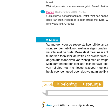
hoofd.
Wat zul je stralen met een nieuw gebit. Smaakt het ker
Dorien
16 december 2013 - 15:44
:
Gelukkig viel het allemaal mee. Pffffff. Wat een span
goed kan eten. Hopelijk is je gebit straks met Kerst
fijne week nog. Groetjes
9-12-2013
Vanmorgen voor de zoveelste keer bij de tanda
stond (onder heb ik nog wel mijn eigen tande
verschil met de oude. Deze staat meer naar ach
te merken toen ik bij de koffie een cracker met 
dagen dus maar even voorzichtig eten.en volg
Mijn darmen hebben flink aan mijn nieuwe diee
van het dieet kost me niet eens zoveel moeite, a
het is voor een goed doel, dus we gaan vrolijk 
Anja
geeft Attje een steuntje in de rug