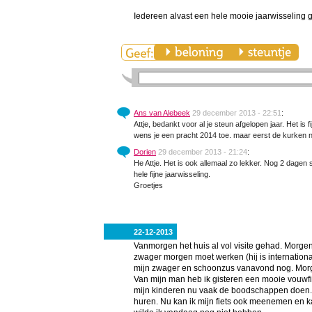
Iedereen alvast een hele mooie jaarwisseling g
Ans van Alebeek
29 december 2013 - 22:51
:
Attje, bedankt voor al je steun afgelopen jaar. Het is 
wens je een pracht 2014 toe. maar eerst de kurken no
Dorien
29 december 2013 - 21:24
:
He Attje. Het is ook allemaal zo lekker. Nog 2 dage
hele fijne jaarwisseling.
Groetjes
22-12-2013
Vanmorgen het huis al vol visite gehad. Morgen
zwager morgen moet werken (hij is internationa
mijn zwager en schoonzus vanavond nog. Morge
Van mijn man heb ik gisteren een mooie vouwfi
mijn kinderen nu vaak de boodschappen doen. A
huren. Nu kan ik mijn fiets ook meenemen en ka