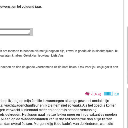
ewenst en tot volgend jaar.
fijn om mensen te hebben die met je begaan zijn, zowel in goede als in slechte tijden. Ik
g laten knallen. Gelukkig nieuwjaar. Liefs Ans
n snoepen en dan de goede voornemens uit de kast halen. Ook voor jou en je gezin een
75,6 kg
8,0
 ben ik jarig en mijn familie is vanmorgen al langs geweest omdat mijn
al vrachtwagenchauffeur en ik zie hem niet zo vaak). Als het goed is komen
n verwacht ik niemand meer en anders is het een verrassing.
ets gekregen. Het lopen gaat niet zo lekker meer en in de vakanties moeten
lleen op de Waddeneilanden kan ik dat zelf omdat we dan altijd fietsen
n dan overal fietsen. Morgen krijg ik de kado's van de kinderen, want die