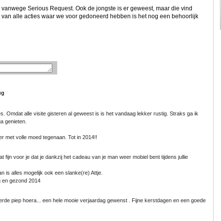
vanwege Serious Request. Ook de jongste is er geweest, maar die vind
t van alle acties waar we voor gedoneerd hebben is het nog een behoorlijk
ug
es. Omdat alle visite gisteren al geweest is is het vandaag lekker rustig. Straks ga ik
a genieten.
r met volle moed tegenaan. Tot in 2014!!
at fijn voor je dat je dankzij het cadeau van je man weer mobiel bent tijdens jullie
n is alles mogelijk ook een slanke(re) Attje.
ig en gezond 2014
perde piep hoera... een hele mooie verjaardag gewenst . Fijne kerstdagen en een goede