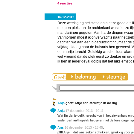
4 reacties
16-12-2013
Deze week ging het met eten niet zo goed als i
de open plek aan de rechterkant was niet zo f
mandarijnen gegeten. Aan harde dingen waag 
Vanmorgen moest ik onverwachts naar het zieke
dachten we aan een bloeduitstorting, maar de pl
vrijdagmiddag naar de huisarts ben geweest. V
een uurtje terecht. Gelukkig was het loos alarm
wel vreemd dat de plek eerst zo donker en gro
ik ben in ieder geval dolblij dat het niks ernsti
Anja
geeft Attje een steuntje in de rug
Anja
17 december 2013 - 10:11
:
Wat fijn dat je gelijk terecht kon in het ziekenhuis en
ander verhaal,hopelijk heb je er met de feestdagen g
Ans
16 december 2013 - 18:45
:
pffff Attje....dat was zeker schrikken. gelukkig voor j