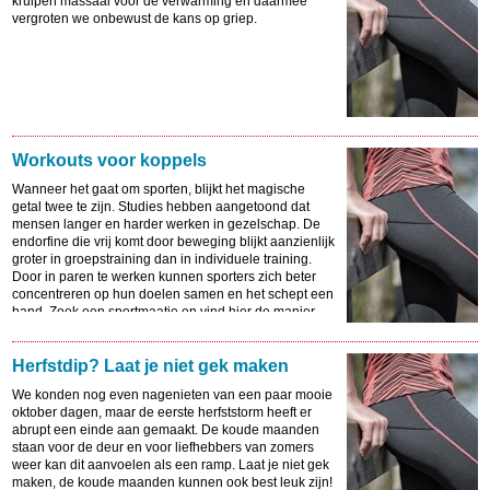
kruipen massaal voor de verwarming en daarmee
vergroten we onbewust de kans op griep.
Workouts voor koppels
Wanneer het gaat om sporten, blijkt het magische
getal twee te zijn. Studies hebben aangetoond dat
mensen langer en harder werken in gezelschap. De
endorfine die vrij komt door beweging blijkt aanzienlijk
groter in groepstraining dan in individuele training.
Door in paren te werken kunnen sporters zich beter
concentreren op hun doelen samen en het schept een
band. Zoek een sportmaatje en vind hier de manier
waarop jullie in vorm kunnen blijven.
Herfstdip? Laat je niet gek maken
We konden nog even nagenieten van een paar mooie
oktober dagen, maar de eerste herfststorm heeft er
abrupt een einde aan gemaakt. De koude maanden
staan voor de deur en voor liefhebbers van zomers
weer kan dit aanvoelen als een ramp. Laat je niet gek
maken, de koude maanden kunnen ook best leuk zijn!