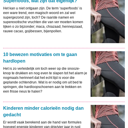
Superfoods, wat zijn dat eigenlijk?
Het kan u niet ontgaan zijn. De term ‘superfoods’ is
een ware trend, een magisch woord en zal wel
supergezond zijn, toch? De raarste namen en
superexotische vruchten die van ver moeten komen
lijken o zo bijzonder; maca, chiazaad, hennepzaad,
rauwe cacao, gojibessen, bijenpollen.
10 bewezen motivaties om te gaan
hardlopen
Het is zo verleidelijk om toch weer op die snooze-
knop te drukken en nog even te slapen tot het alarm je
nogmaals herinnert dat het echt tijd is voor die
geplande ochtendrun. Wat is er nodig om uit bed te
springen, die hardloopschoenen aan te trekken en
een frisse neus te halen?
Kinderen minder calorieën nodig dan
gedacht
Er wordt vaak berekend aan de hand van formules
hoeveel energie kinderen van drie/vier jaar in rust