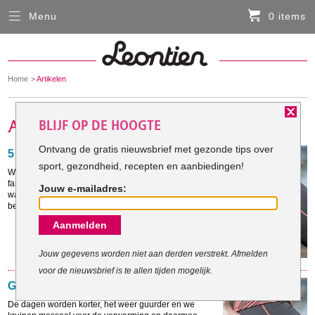
Menu
0 items
Sluiten
Er zitten momenteel geen artikelen in de
winkelmand
You
Home
Artikelen
HARDLOOPKLEDING
are
here:
BLIJF OP DE HOOGTE
FIETSKLEDING
Ontvang de gratis nieuwsbrief met gezonde tips over
5 grootste sportfabels
sport, gezondheid, recepten en aanbiedingen!
SERVICE
We krijgen vaak goed bedoeld sportadvies van
familie, coaches of vrienden. Hier volgen een aantal
Jouw e-mailadres:
waardeloze, verouderde sportadviezen die we maar
Inloggen
beter links kunnen laten liggen.
Aanmelden
Contact- en adresgegevens
Levertijd, retourneren, ruilen
Jouw gegevens worden niet aan derden verstrekt. Afmelden
voor de nieuwsbrief is te allen tijden mogelijk.
Algemene voorwaarden
Ga de griep te lijf
De dagen worden korter, het weer guurder en we