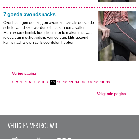
7 goede avondsnacks
Over het algemeen krijgen avondsnacks als eerste de
schuld van dikker worden of niet kunnen afvallen.
Maar waarschijnlijk heeft het meer te maken met wat
je eet, dan met het tijdstip van de dag. Mits gezond,
kan ’s nachts eten zelfs voordelen hebben!
Vorige pagina
1
2
3
4
5
6
7
8
9
10
11
12
13
14
15
16
17
18
19
Volgende pagina
VEILIG EN VERTROUWD