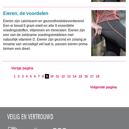
Eieren, de voordelen
Eieren zijn caloriearm en gezondheidsbevorderend.
Een ei bevat 6 gram eiwit en alle 9 essentiële
voedingsstoffen, vitaminen en mineralen. Eieren zijn
een van de zeldzame voedingsmiddelen met
natuurlijk vitamine D. Eieren zijn gezond en zolang je
inname van verzadigd vet laat is, passen eieren prima
binnen een dieet.
Vorige pagina
1
2
3
4
5
6
7
8
9
10
11
12
13
14
15
16
17
18
Volgende pagina
VEILIG EN VERTROUWD