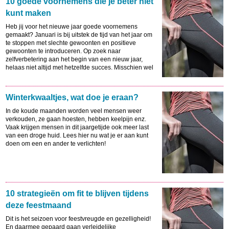
10 goede voornemens die je beter niet
kunt maken
Heb jij voor het nieuwe jaar goede voornemens
gemaakt? Januari is bij uitstek de tijd van het jaar om
te stoppen met slechte gewoonten en positieve
gewoonten te introduceren. Op zoek naar
zelfverbetering aan het begin van een nieuw jaar,
helaas niet altijd met hetzelfde succes. Misschien wel
omdat mensen niet de juiste voornemens maken. Hier
lees je over 10 goede voornemens die je beter niet
kunt maken.
Winterkwaaltjes, wat doe je eraan?
In de koude maanden worden veel mensen weer
verkouden, ze gaan hoesten, hebben keelpijn enz.
Vaak krijgen mensen in dit jaargetijde ook meer last
van een droge huid. Lees hier nu wat je er aan kunt
doen om een en ander te verlichten!
10 strategieën om fit te blijven tijdens
deze feestmaand
Dit is het seizoen voor feestvreugde en gezelligheid!
En daarmee gepaard gaan verleidelijke