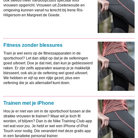
ook steeds meer hardloopclubs speciaal voor
vrouwen opgericht. Vrouwen uit Zoeterwoude en
omgeving kunnen vanaf nu terecht bij Irene Ris-
Hilgersom en Margreet de Goede.
Fitness zonder blessures
Train je wel eens op de fitnessapparaten in de
sportschool? Let dan altijd op dat je de oefeningen
goed uitvoert. Doe je dat niet, dan kun je geblesseerd
raken. Er zijn zelfs apparaten waarop je je makkelijk
blesseert, ook als je de oefening wel goed uitvoert.
We hebben er vijf op een rijtje gezet, plus een
oefening die je als alternatief kunt doen.
Trainen met je iPhone
Hou je er niet van om in de sportschool tussen al die
strakke vrouwen te trainen? Maar wil je toch fit
worden, of blijven? Dan is de Nike Training Club-app
net wat voor jou. Je hebt er wel een iPhone of iPod
Touch voor nodig. Die verandert met deze gratis app
in een fanatieke personal trainer.