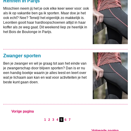
Rennen in Parijs
Misschien neem jij het je ook elke keer weer voor: ook
als ik op vakantie ben ga ik sporten. Maar doe je het
ook echt? Nee? Terwijl het eigenlijk zo makkelijk is.
Leontien gooit haar hardloopschoenen altijd in haar
koffer als ze weg gaat. Dit weekend liep ze heerlijk in
het Bois de Boulonge in Parijs.
Zwanger sporten
Ben je zwanger en wil je graag tot aan het einde van
je zwangerschap door blijven sporten? Dan is er nu
een handig boekje waarin je alles leest en leert over
wat je lichaam aan kan en wat voor activiteiten je het
beste kunt gaan doen.
Vorige pagina
1
2
3
4
5
6
7
Volgende pagina