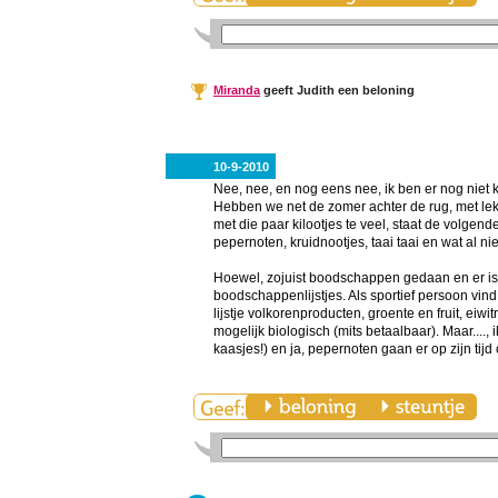
Miranda
geeft Judith een beloning
10-9-2010
Nee, nee, en nog eens nee, ik ben er nog niet kl
Hebben we net de zomer achter de rug, met lekk
met die paar kilootjes te veel, staat de volgend
pepernoten, kruidnootjes, taai taai en wat al ni
Hoewel, zojuist boodschappen gedaan en er is 
boodschappenlijstjes. Als sportief persoon vind 
lijstje volkorenproducten, groente en fruit, eiwi
mogelijk biologisch (mits betaalbaar). Maar....,
kaasjes!) en ja, pepernoten gaan er op zijn tijd