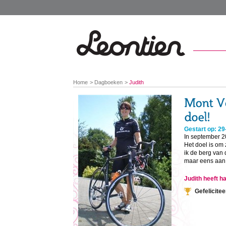
You
Home
Dagboeken
Judith
are
here:
Gestart op: 29
In september 2
Het doel is om 
ik de berg van
maar eens aan h
Judith heeft h
Gefelicitee