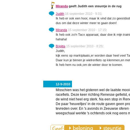
Miranda
geeft Judith een steuntje in de rug
Judith
16 september 2010 - 9:31
:
Ik heb er ook een hoor, maar ik vind dat zo geestdo
dus om dat deze winter meer te gaan doen!
Miranda
15 september 2010 - 17:15
:
Ik heb ook zo'n Tacx apparaat, daar doe ik mijn train
hahaha!
Brigitta
15 september 2010 - 8:25
:
Judith,
kijk eens op marktplaats,er worden daar heel veel
Daar kun je binnen je wielrenfiets op klemmen,en met
Ik heb hem nu ook,om de winter door te komen.
12-9-2010
Misschien was het gisteren wel de laatste mooi
racefiets. Deze keer richting Renesse gefietst, e
de wind niet heel erg sterk. Na een stop in Ren
De paar 'heuveltjes' in de route gaven geen p
tevreden over. En 's avonds in Zeeuwse sfere
weegschaal werkte 's ochtends ook nog eens m