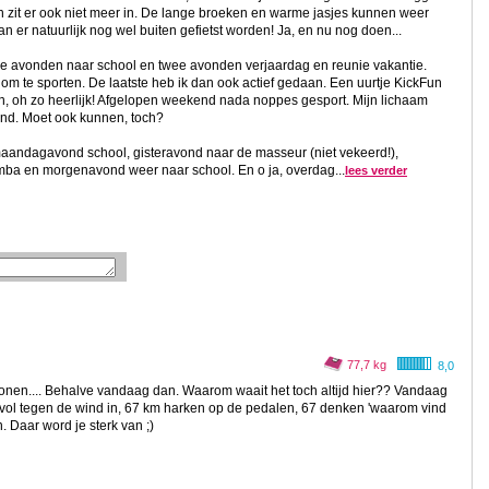
n zit er ook niet meer in. De lange broeken en warme jasjes kunnen weer
n er natuurlijk nog wel buiten gefietst worden! Ja, en nu nog doen...
e avonden naar school en twee avonden verjaardag en reunie vakantie.
 om te sporten. De laatste heb ik dan ook actief gedaan. Een uurtje KickFun
en, oh zo heerlijk! Afgelopen weekend nada noppes gesport. Mijn lichaam
nd. Moet ook kunnen, toch?
maandagavond school, gisteravond naar de masseur (niet vekeerd!),
ba en morgenavond weer naar school. En o ja, overdag...
lees verder
77,7 kg
8,0
e wonen.... Behalve vandaag dan. Waarom waait het toch altijd hier?? Vandaag
 vol tegen de wind in, 67 km harken op de pedalen, 67 denken 'waarom vind
. Daar word je sterk van ;)