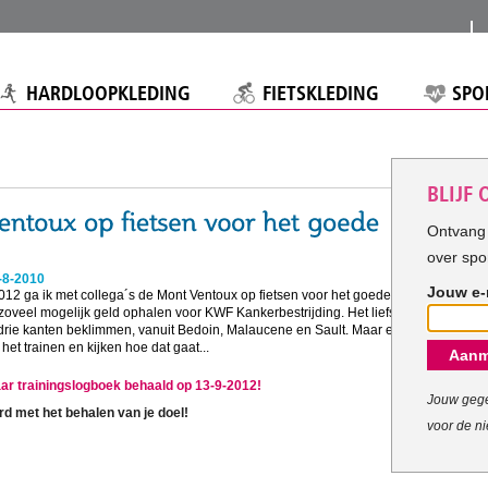
HARDLOOPKLEDING
FIETSKLEDING
SPO
BLIJF
Ontvang 
over spo
-8-2010
Jouw e-
012 ga ik met collega´s de Mont Ventoux op fietsen voor het goede doel.
zoveel mogelijk geld ophalen voor KWF Kankerbestrijding. Het liefst wil
 drie kanten beklimmen, vanuit Bedoin, Malaucene en Sault. Maar eerst
et trainen en kijken hoe dat gaat...
Aanm
aar trainingslogboek behaald op 13-9-2012!
Jouw gege
rd met het behalen van je doel!
voor de ni