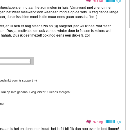
76,5 kg
9,0
 uitgeslapen, en nu aan het rommelen in huis. Vanavond met vriendinnen
rgen het weer meewerkt ook weer een rondje op de fiets. Ik zag dat de lange
taan, dus misschien moet ik die maar eens gaan aanschaffen :)
, en ik heb er nog steeds zin an :))) Volgend jaar wil ik heel wat meer
en. Dus ja, motivatie om ook van de winter door te fietsen is zekers wel
 hahah. Dus ik geef mezelf ook nog eens een dikke 9, zo!
edankt voor je support :-)
60km op mtb gedaan. Ging lekker! Succes morgen!
unen
76,8 kg
7,0
staan is het en donker en koud, het liefst blijf ik dan nog even in bed liggen!