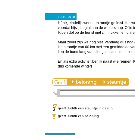
10-10-2010
Hèhè, eindelijk weer een rondje gefietst. Het w
voordat hij/zij begint aan de winterslaap. Of in 
Ik ben dol op de herfst met zijn nukken en grille
Maar zover zijn we nog niet. Vandaag dus nog gef
klein rondje van 60 km met een gemiddelde van
liep de band langzaam leeg, dus met een extra
En als extra activiteit ben ik naast wielren
dus komende winter!
geeft Judith een steuntje in de rug
geeft Judith een beloning