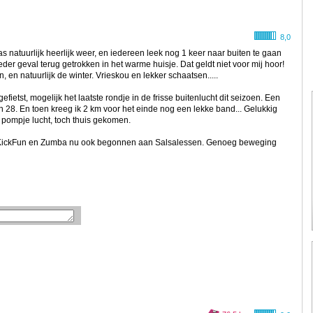
8,0
as natuurlijk heerlijk weer, en iedereen leek nog 1 keer naar buiten te gaan
ieder geval terug getrokken in het warme huisje. Dat geldt niet voor mij hoor!
n, en natuurlijk de winter. Vrieskou en lekker schaatsen.....
ietst, mogelijk het laatste rondje in de frisse buitenlucht dit seizoen. Een
 28. En toen kreeg ik 2 km voor het einde nog een lekke band... Gelukkig
 pompje lucht, toch thuis gekomen.
nen, KickFun en Zumba nu ook begonnen aan Salsalessen. Genoeg beweging