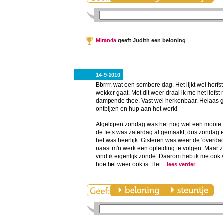
Miranda
geeft Judith een beloning
14-9-2010
Bbrrrr, wat een sombere dag. Het lijkt wel herfst
wekker gaat. Met dit weer draai ik me het lie
dampende thee. Vast wel herkenbaar. Helaas g
ontbijten en hup aan het werk!
Afgelopen zondag was het nog wel een mooie d
de fiets was zaterdag al gemaakt, dus zondag 
het was heerlijk. Gisteren was weer de 'overda
naast m'n werk een opleiding te volgen. Maar z
vind ik eigenlijk zonde. Daarom heb ik me oo
hoe het weer ook is. Het ...
lees verder