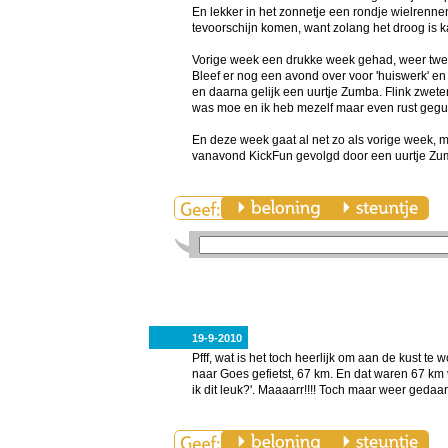
En lekker in het zonnetje een rondje wielrenne
tevoorschijn komen, want zolang het droog is ka
Vorige week een drukke week gehad, weer twe
Bleef er nog een avond over voor 'huiswerk' en
en daarna gelijk een uurtje Zumba. Flink zwet
was moe en ik heb mezelf maar even rust gegu
En deze week gaat al net zo als vorige week, 
vanavond KickFun gevolgd door een uurtje Zum
19-9-2010
Pfff, wat is het toch heerlijk om aan de kust t
naar Goes gefietst, 67 km. En dat waren 67 km
ik dit leuk?'. Maaaarr!!!! Toch maar weer gedaan