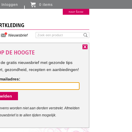
Inloggen
0 items
Er zitten momenteel geen artikelen in de
naar kassa
winkelmand
RTKLEDING
Nieuwsbrief
 OP DE HOOGTE
de gratis nieuwsbrief met gezonde tips
rt, gezondheid, recepten en aanbiedingen!
mailadres:
elden
vens worden niet aan derden verstrekt. Afmelden
euwsbrief is te allen tijden mogelijk.