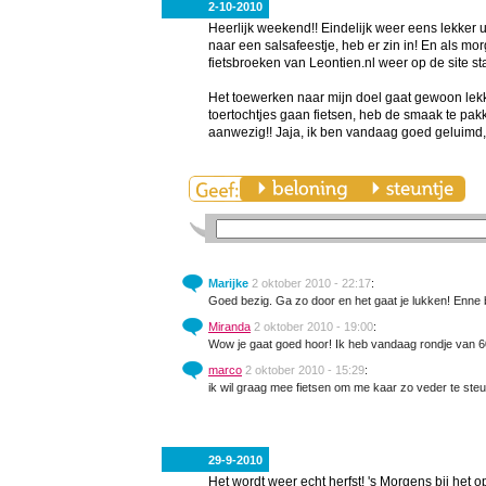
2-10-2010
Heerlijk weekend!! Eindelijk weer eens lekker
naar een salsafeestje, heb er zin in! En als mo
fietsbroeken van Leontien.nl weer op de site s
Het toewerken naar mijn doel gaat gewoon lekker
toertochtjes gaan fietsen, heb de smaak te pakk
aanwezig!! Jaja, ik ben vandaag goed geluimd,
Marijke
2 oktober 2010 - 22:17
:
Goed bezig. Ga zo door en het gaat je lukken! Enne b
Miranda
2 oktober 2010 - 19:00
:
Wow je gaat goed hoor! Ik heb vandaag rondje van 
marco
2 oktober 2010 - 15:29
:
ik wil graag mee fietsen om me kaar zo veder te ste
29-9-2010
Het wordt weer echt herfst! 's Morgens bij het op