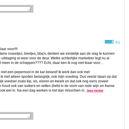
8,0
aar voor!!!!
ere roseetjes, biertjes, bbq's, denken we eindelijk aan de slag te kunnen
e uitdaging al weer voor de deur. Welke achterlijke marketeer legt nu al
et meer in de schappen???? Echt, daar ben ik nog niet klaar voor....
niet een pepernoot in de kar beland! Ik werk dan ook met
ik niet alleen sporten belangrijk, ook mijn voeding. Dus veelal staan op dat
trijk voedsel zoals kip, vis, eieren en kwark en dat ook nog eens zoveel
 ik houd ook van suikers en vetten (liefst in de vorm van rode wijn en franse
 ook wel in. Na een dag werken is het dan misschien ni...
lees verder