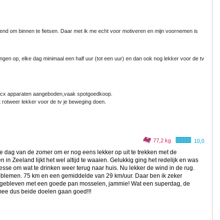
dend om binnen te fietsen. Daar met ik me echt voor motiveren en mijn voornemen is
ingen op, elke dag minimaal een half uur (tot een uur) en dan ook nog lekker voor de tv
 Tacx apparaten aangeboden,vaak spotgoedkoop.
 rotweer lekker voor de tv je beweging doen.
77,2 kg
10,0
e dag van de zomer om er nog eens lekker op uit te trekken met de
n in Zeeland lijkt het wel altijd te waaien. Gelukkig ging het redelijk en was
esse om wat te drinken weer terug naar huis. Nu lekker de wind in de rug.
roblemen. 75 km en een gemiddelde van 29 km/uur. Daar ben ik zeker
n gebleven met een goede pan mosselen, jammie! Wat een superdag, de
ee dus beide doelen gaan goed!!!