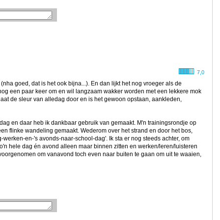
7,0
 (nha goed, dat is het ook bijna...). En dan lijkt het nog vroeger als de
fst nog een paar keer om en wil langzaam wakker worden met een lekkere mok
aat de sleur van alledag door en is het gewoon opstaan, aankleden,
ag en daar heb ik dankbaar gebruik van gemaakt. M'n trainingsrondje op
een flinke wandeling gemaakt. Wederom over het strand en door het bos,
g-werken-en-'s avonds-naar-school-dag'. Ik sta er nog steeds achter, om
o'n hele dag én avond alleen maar binnen zitten en werken/leren/luisteren
k voorgenomen om vanavond toch even naar buiten te gaan om uit te waaien,