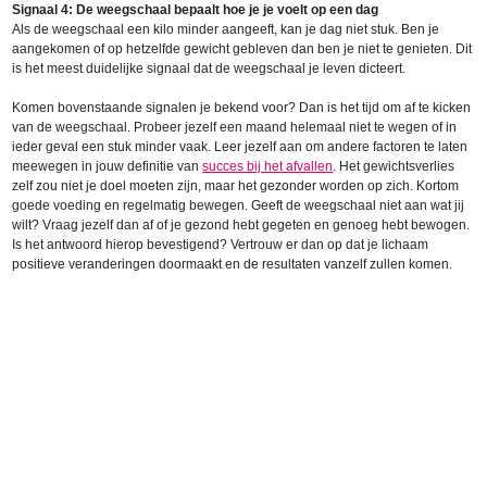
Signaal 4: De weegschaal bepaalt hoe je je voelt op een dag
Als de weegschaal een kilo minder aangeeft, kan je dag niet stuk. Ben je
aangekomen of op hetzelfde gewicht gebleven dan ben je niet te genieten. Dit
is het meest duidelijke signaal dat de weegschaal je leven dicteert.
Komen bovenstaande signalen je bekend voor? Dan is het tijd om af te kicken
van de weegschaal. Probeer jezelf een maand helemaal niet te wegen of in
ieder geval een stuk minder vaak. Leer jezelf aan om andere factoren te laten
meewegen in jouw definitie van
succes bij het afvallen
. Het gewichtsverlies
zelf zou niet je doel moeten zijn, maar het gezonder worden op zich. Kortom
goede voeding en regelmatig bewegen. Geeft de weegschaal niet aan wat jij
wilt? Vraag jezelf dan af of je gezond hebt gegeten en genoeg hebt bewogen.
Is het antwoord hierop bevestigend? Vertrouw er dan op dat je lichaam
positieve veranderingen doormaakt en de resultaten vanzelf zullen komen.