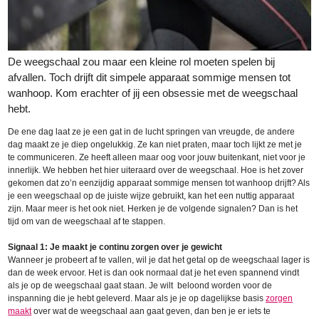
De weegschaal zou maar een kleine rol moeten spelen bij
afvallen. Toch drijft dit simpele apparaat sommige mensen tot
wanhoop. Kom erachter of jij een obsessie met de weegschaal
hebt.
De ene dag laat ze je een gat in de lucht springen van vreugde, de andere
dag maakt ze je diep ongelukkig. Ze kan niet praten, maar toch lijkt ze met je
te communiceren. Ze heeft alleen maar oog voor jouw buitenkant, niet voor je
innerlijk. We hebben het hier uiteraard over de weegschaal. Hoe is het zover
gekomen dat zo’n eenzijdig apparaat sommige mensen tot wanhoop drijft? Als
je een weegschaal op de juiste wijze gebruikt, kan het een nuttig apparaat
zijn. Maar meer is het ook niet. Herken je de volgende signalen? Dan is het
tijd om van de weegschaal af te stappen.
Signaal 1: Je maakt je continu zorgen over je gewicht
Wanneer je probeert af te vallen, wil je dat het getal op de weegschaal lager is
dan de week ervoor. Het is dan ook normaal dat je het even spannend vindt
als je op de weegschaal gaat staan. Je wilt beloond worden voor de
inspanning die je hebt geleverd. Maar als je je op dagelijkse basis
zorgen
maakt
over wat de weegschaal aan gaat geven, dan ben je er iets te