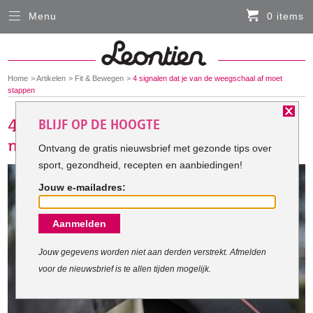
Menu
0 items
Sluiten
Er zitten momenteel geen artikelen in de
winkelmand
You
Home
Artikelen
Fit & Bewegen
4 signalen dat je van de weegschaal af moet
HARDLOOPKLEDING
are
stappen
here:
BLIJF OP DE HOOGTE
FIETSKLEDING
Ontvang de gratis nieuwsbrief met gezonde tips over
sport, gezondheid, recepten en aanbiedingen!
SERVICE
Jouw e-mailadres:
Inloggen
Aanmelden
Contact- en adresgegevens
Levertijd, retourneren, ruilen
Jouw gegevens worden niet aan derden verstrekt. Afmelden
voor de nieuwsbrief is te allen tijden mogelijk.
Algemene voorwaarden