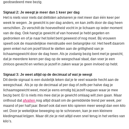
geobsedeerd mee bezig.
Signaal 2: Je weegt je meer dan 1 keer per dag
Het is niets voor niets dat diëtisten adviseren je niet meer dan één keer per
week te wegen. Je gewicht is per dag anders, en kan zelfs door de dag heen
verschillen. Zo verschilt de hoeveelheid vocht in je lichaam op ieder moment
van de dag. Ook hangt je gewicht af van hoeveel je hebt gegeten en
gedronken en of je naar het toilet bent geweest of nog moet. Bij vrouwen
speelt ook de maandelijkse menstruatie een belangrijke rol. Het heeft daarom
geen enkel nut om jezelf bloot te stellen aan de grilligheid van je
lichaamsgewicht door de dag heen. Als je zodanig bezig bent met je gewicht,
dat je meerdere keren per dag op de weegschaal staat, dan voer je een
zinloos gevecht en verlies je jezelf in zaken waar je geen invloed op hebt.
Signaal 3: Je weet altijd op de decimaal af wat je weegt
Dit derde signaal is een duidelijk teken dat je te veel waarde hecht aan de
weegschaal. Als je op de decimaal af per dag of zelfs per halve dag je
lichaamsgewicht weet, moet je eens ernstig bij jezelf nagaan waar je mee
bezig bent. Er is niets mis mee dat je je gewicht omlaag wilt zien gaan. Maar
onthoud dat
afvallen
nog altijd draait om de gemiddelde trend per week, per
maand of per half jaar. Besef ook dat een kilo spieren meer weegt dan een kilo
vet. Door je wekelijkse beweging op te schroeven, kan je een kleinere
kledingmaat krijgen. Maar dit zie je niet altijd even snel terug in het verlies van
kilo’s.