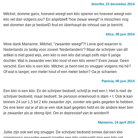
Jennifer, 23 december 2014
Mitchel, domme gans, hoeveel weegt een kilo spieren en hoeveel weegt een
kilo vet dan volgens jou? En alsjeblieft "hoe zwaar weegt" is misschien nog
wel dommer dan je bedoelD fout en überhaupt de inhoud van je bericht.
Alice, 08 juni 2014
Wow dank Marianne. Mitchel, "zwaarder weegt"?! Lieve god waarom is
Nederlands zo lastig voor zoveel 'Nederlanders'? Maar de schrijver van dit
artikel is niet goed wijs, een kilo is een kilo dat snapt zelfs mijn 6 jarige
dochter. Wat is zwaarder een kilo lood of een kilo veren? Even zwaar. Geen
verschil. Een kilo is een kilo. Mitchel, je bent niet zo snugger volgens mij hè?
Of wat is langer, een meter hout of een meter beton? Ga je schamen.
Patricia, 08 juni 2014
Een kilo is een kilo. En de schrijver bedoelt, schrijf je met een t. Het is niet: de
schrijver bedoeld, maar bedoelt. 3e persoon enkelvoud is stam + t. Ook ik kan
binnen 24 uur 1,5 tot 2 kilo zwaarder zijn, zonder iets geks gegeten te hebben.
De ene keer val je af als je een stuk taart gegeten hebt en de andere keer ben
je zwaarder als je streng lijnt. Om er depressief van te worden!!!
Marianne, 14 april 2014
Jullie zijn ook wel erg snugger. De schrijver bedoeld ermee dat een kilo
spiermassa zwaarder weegt (sneller een kilo volmaakt) dan een kilo vet.