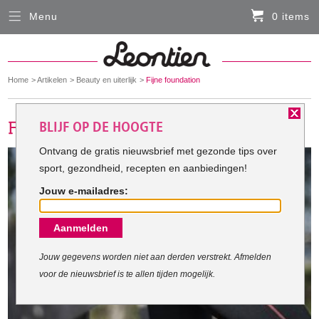
Menu
0 items
Sluiten
Er zitten momenteel geen artikelen in de
winkelmand
You
Home
Artikelen
Beauty en uiterlijk
Fijne foundation
HARDLOOPKLEDING
are
here:
BLIJF OP DE HOOGTE
FIETSKLEDING
Ontvang de gratis nieuwsbrief met gezonde tips over
sport, gezondheid, recepten en aanbiedingen!
SERVICE
Jouw e-mailadres:
Inloggen
Aanmelden
Contact- en adresgegevens
Levertijd, retourneren, ruilen
Jouw gegevens worden niet aan derden verstrekt. Afmelden
voor de nieuwsbrief is te allen tijden mogelijk.
Algemene voorwaarden