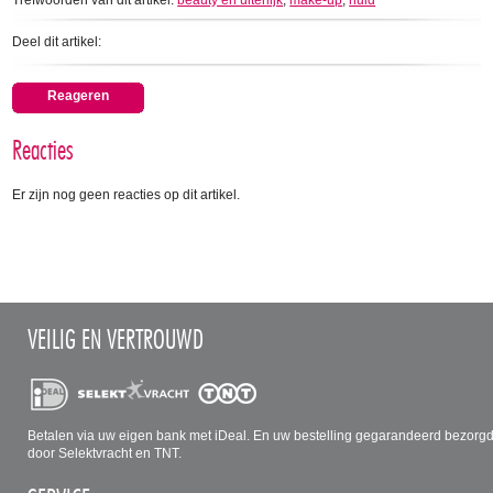
Trefwoorden van dit artikel:
beauty en uiterlijk
,
make-up
,
huid
Deel dit artikel:
Reageren
Reacties
Er zijn nog geen reacties op dit artikel.
VEILIG EN VERTROUWD
Betalen via uw eigen bank met iDeal. En uw bestelling gegarandeerd bezorg
door Selektvracht en TNT.