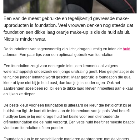
Een van de meest gebruikte en tegelijkertijd gevreesde make-
upproducten is foundation. Veel vrouwen denken nog steeds dat
foundation een dikke laag oranje make-up is die de huid afsluit.
Niets is minder waar.
De foundations van tegenwoordig zijn licht, dragen luchtig en laten de
huid
ademen. Een paar tips voor een optimaal gebruik van foundation.
Een foundation zorgt voor een egale teint, een kenmerk dat volgens
wetenschappelijk onderzoek een jonge uitstraling geeft. Hoe gelijkmatiger de
teint, hoe jonger iemand wordt geschat. Maar gebruik je foundation die qua
kleur of type niet bij je huid past, dan kun je juist ouder ogen. Ook het
aanbrengen speelt een rol: bij een te dikke laag kleven rimpeltjes aan elkaar
en lijken ze dieper.
De beste kleur voor een foundation is uiteraard de kleur die het dichtst bij je
huidskleur ligt. Je kunt dit testen aan de binnenkant van je pols. Wat betreft
huidtype kies je bij een droge huid het beste voor een oliehoudende
crèmefoundation die de huid verzorgt. Een vette huid heeft het meeste baat bij
vloeibare foundation of een poeder.
Foundation kun je op verschillende manieren aanbrengen: met de vingers,