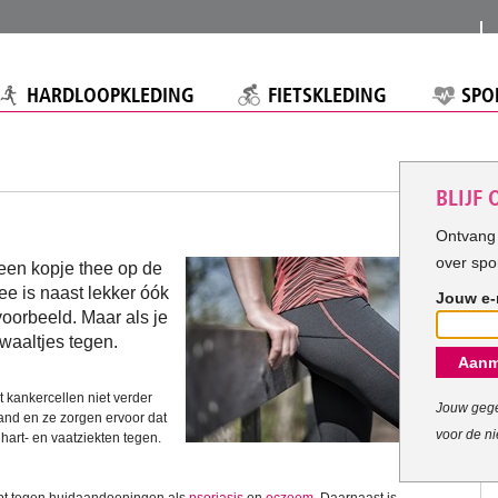
HARDLOOPKLEDING
FIETSKLEDING
SPO
BLIJF
Ontvang 
over spo
 een kopje thee op de
ee is naast lekker óók
Jouw e-
oorbeeld. Maar als je
kwaaltjes tegen.
Aanm
t kankercellen niet verder
Jouw gege
and en ze zorgen ervoor dat
voor de ni
 hart- en vaatziekten tegen.