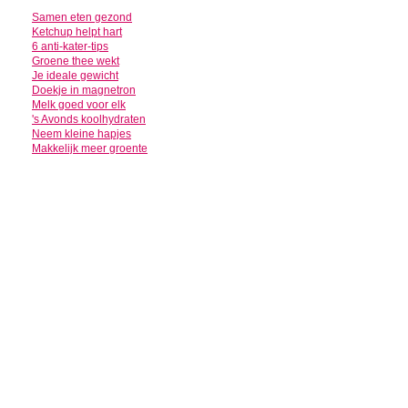
Samen eten gezond
Ketchup helpt hart
6 anti-kater-tips
Groene thee wekt
Je ideale gewicht
Doekje in magnetron
Melk goed voor elk
's Avonds koolhydraten
Neem kleine hapjes
Makkelijk meer groente