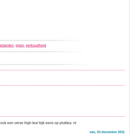
oxidanten
,
griep
,
verkoudheid
ook een verse high tea! kijk eens op pluktea. nl
san, 03 december 2011