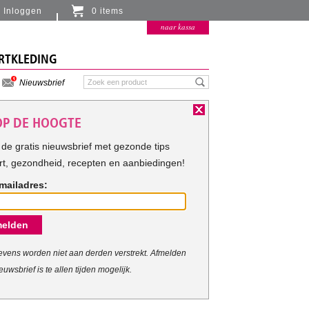
Inloggen
0 items
Er zitten momenteel geen artikelen in de
naar kassa
winkelmand
RTKLEDING
Nieuwsbrief
 OP DE HOOGTE
de gratis nieuwsbrief met gezonde tips
rt, gezondheid, recepten en aanbiedingen!
mailadres:
elden
vens worden niet aan derden verstrekt. Afmelden
euwsbrief is te allen tijden mogelijk.