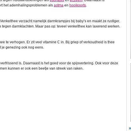
elpt tegen huidaandoeningen als
psoriasis
en
eczeem
. Daarnaast is
rt het ademhalingsproblemen als
astma
en
hooikoorts
.
 Venkelthee verzacht namelijk darmkrampjes bij baby’s en maakt ze rustiger.
 tegen darmklachten. Maar pas op: teveel venkelthee kan laxerend werken.
ee te verhogen. Er zit veel vitamine C in. Bij griep of verkoudheid is thee
het je genezing ook nog eens.
 verfrissend is. Daarnaast is het goed voor de spijsvertering. Ook voor deze
armen kunnen er ook een beetje van streek van raken.
H