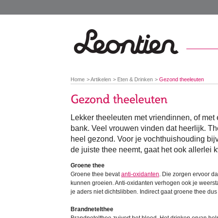
You
Home
Artikelen
Eten & Drinken
Gezond theeleuten
are
here:
Lekker theeleuten met vriendinnen, of met
bank. Veel vrouwen vinden dat heerlijk. Th
heel gezond. Voor je vochthuishouding bijv
de juiste thee neemt, gaat het ook allerlei 
Groene thee
Groene thee bevat
anti-oxidanten
. Die zorgen ervoor da
kunnen groeien. Anti-oxidanten verhogen ook je weerst
je aders niet dichtslibben. Indirect gaat groene thee dus
Brandnetelthee