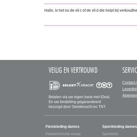
Hallo, Is het nu de vit c of de vit d die helpt bij verkou
VEILIG EN VERTROUWD
SERVI
Contact 
Levertijd
Algemen
Betalen via uw eigen bank met iDeal.
En uw bestelling gegarandeerd
bezorgd door Selektvracht en TNT.
SITEMAP
Fietskleding dames
Sportkleding dames
Fietsshirt korte mouw
Sportshirt