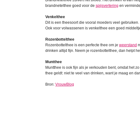
Brandnetelthee zuivert het bloed. Het drinken ervan h
brandnetelthee goed voor de
spijsvertering
en verminde
Venkelthee
Dit is een theesoort die vooral moeders veel gebruiken.
Ook voor volwassenen is venkelthee een goed middeltje
Rozenbottelthee
Rozenbottelthee is een perfecte thee om je
weerstand
m
drinken altijd fijn. Neem je rozenbottelthee, dan helpt 
Muntthee
Muntthee is ook fijn als je verkouden bent, omdat het zo
thee geldt: niet te veel van drinken, want je maag en d
Bron:
VrouwBlog