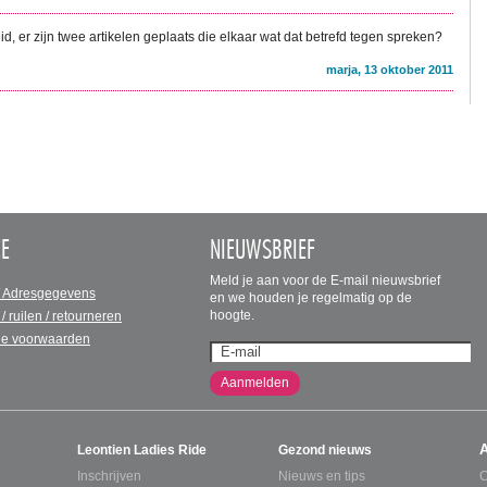
dheid, er zijn twee artikelen geplaats die elkaar wat dat betrefd tegen spreken?
marja, 13 oktober 2011
CE
NIEUWSBRIEF
Meld je aan voor de E-mail nieuwsbrief
/ Adresgegevens
en we houden je regelmatig op de
hoogte.
 / ruilen / retourneren
e voorwaarden
Aanmelden
Leontien Ladies Ride
Gezond nieuws
Inschrijven
Nieuws en tips
C