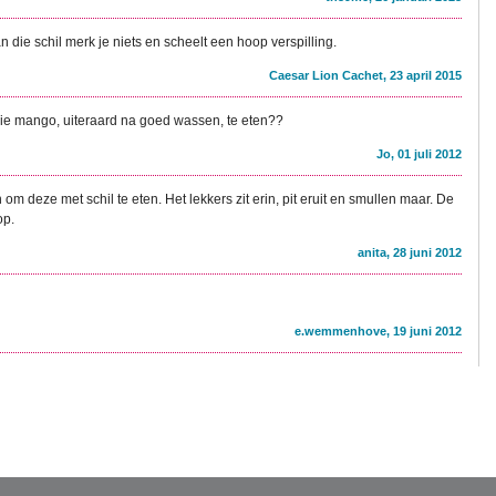
 die schil merk je niets en scheelt een hoop verspilling.
Caesar Lion Cachet, 23 april 2015
 die mango, uiteraard na goed wassen, te eten??
Jo, 01 juli 2012
 deze met schil te eten. Het lekkers zit erin, pit eruit en smullen maar. De
op.
anita, 28 juni 2012
e.wemmenhove, 19 juni 2012