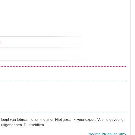
o
opt van februari tot en met mei. Niet geschikt voor export. Veel te gevoelig.
en uitgebannen. Dus schillen.
th59me, 26 januari 2025