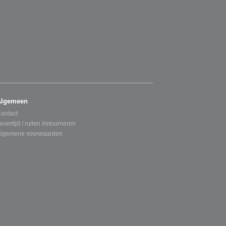
Algemeen
ontact
evertijd / ruilen /retourneren
lgemene voorwaarden