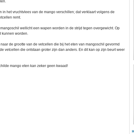
len.
 in het vruchtvlees van de mango verschillen; dat verklaart volgens de
tcellen remt.
 mangoschil wellicht een wapen worden in de strijd tegen overgewicht. Op
ld kunnen worden.
ar de grootte van de vetcellen die bij het eten van mangoschil gevormd
etcellen die ontstaan groter zijn dan anders. En dit kan op zijn beurt weer
childe mango eten kan zeker geen kwaad!
H