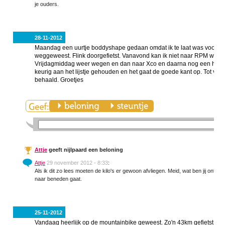
je ouders.
28-11-2012
Maandag een uurtje boddyshape gedaan omdat ik te laat was voor mn
weggeweest. Flink doorgefietst. Vanavond kan ik niet naar RPM want 
Vrijdagmiddag weer wegen en dan naar Xco en daarna nog een half uu
keurig aan het lijstje gehouden en het gaat de goede kant op. Tot vri
behaald. Groetjes
Attje
geeft nijlpaard een beloning
Attje
29 november 2012 - 8:33
:
Als ik dit zo lees moeten de kilo's er gewoon afvliegen. Meid, wat ben jij ontzet
naar beneden gaat.
25-11-2012
Vandaag heerlijk op de mountainbike geweest. Zo'n 43km gefietst. Het