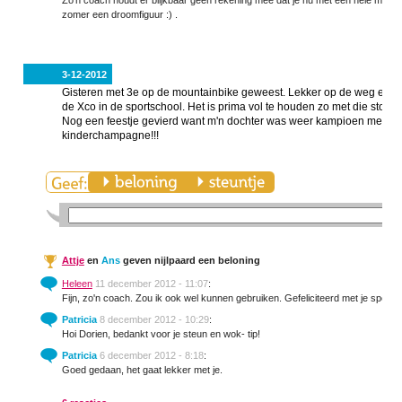
Zo'n coach houdt er blijkbaar geen rekening mee dat je nu met een hele mass
zomer een droomfiguur :) .
3-12-2012
Gisteren met 3e op de mountainbike geweest. Lekker op de weg en do
de Xco in de sportschool. Het is prima vol te houden zo met die stok (l
Nog een feestje gevierd want m'n dochter was weer kampioen met ho
kinderchampagne!!!
Attje
en
Ans
geven nijlpaard een beloning
Heleen
11 december 2012 - 11:07
:
Fijn, zo'n coach. Zou ik ook wel kunnen gebruiken. Gefeliciteerd met je sporti
Patricia
8 december 2012 - 10:29
:
Hoi Dorien, bedankt voor je steun en wok- tip!
Patricia
6 december 2012 - 8:18
:
Goed gedaan, het gaat lekker met je.