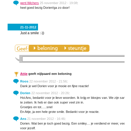
gerti Wichers
25 november 2012 - 19:08
:
heel goed bezig Dorien!ga zo door!
21-11-2012
Just a smile :-))
Attje
geeft nijlpaard een beloning
Roos
22 november 2012 - 21:56
:
Dank je wel Dorien voor je mooie en fijne reactie!
Dorien
22 november 2012 - 20:26
:
Hoi Ans, bedankt voor je lieve woorden. Ik krijg er blosjes van. We zijn s
te zetten. Ik heb er dan ook super veel zin in.
Groetjes en tot......snel
En Attje, ja een hele grote smile. Bedankt voor je reactie.
Ans
21 november 2012 - 16:46
:
Dorien. Wat ben je toch goed bezig. Een smiley.... je verdiend er meer, veel me
voor jezelf.