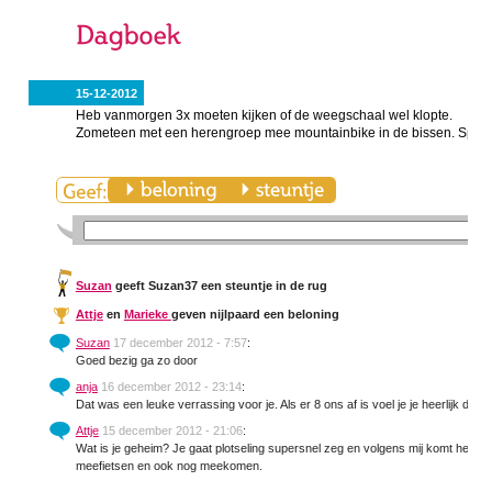
15-12-2012
Heb vanmorgen 3x moeten kijken of de weegschaal wel klopte.
Zometeen met een herengroep mee mountainbike in de bissen. Span
Suzan
geeft Suzan37 een steuntje in de rug
Attje
en
Marieke
geven nijlpaard een beloning
Suzan
17 december 2012 - 7:57
:
Goed bezig ga zo door
anja
16 december 2012 - 23:14
:
Dat was een leuke verrassing voor je. Als er 8 ons af is voel je je heerlijk denk 
Attje
15 december 2012 - 21:06
:
Wat is je geheim? Je gaat plotseling supersnel zeg en volgens mij komt het nie
meefietsen en ook nog meekomen.