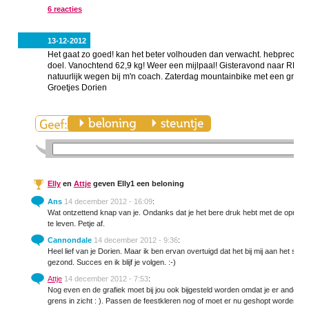
6 reacties
13-12-2012
Het gaat zo goed! kan het beter volhouden dan verwacht. hebprecies v
doel. Vanochtend 62,9 kg! Weer een mijlpaal! Gisteravond naar RPM 
natuurlijk wegen bij m'n coach. Zaterdag mountainbike met een groep
Groetjes Dorien
Elly
en
Attje
geven Elly1 een beloning
Ans
14 december 2012 - 16:09
:
Wat ontzettend knap van je. Ondanks dat je het bere druk hebt met de opri
te leven. Petje af.
Cannondale
14 december 2012 - 9:36
:
Heel lief van je Dorien. Maar ik ben ervan overtuigd dat het bij mij aan het sno
gezond. Succes en ik blijf je volgen. :-)
Attje
14 december 2012 - 7:53
:
Nog even en de grafiek moet bij jou ook bijgesteld worden omdat je er anders 
grens in zicht : ). Passen de feestkleren nog of moet er nu geshopt worden vo