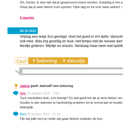
Oh, Dorien, ik wist niet dat je geopereerd moest worden. Gelukkig is het acht
Hoop dat je weer lekker kunt sporten. Fijne dag en tot over twee weken! :-)
5 reacties
28-10-2012
Vrijdag een lesje Xco gevolgd. Voel het goed in m'n taille. Vanochte
ook mee. Was erg gezellig en leuk. Het tempo met de nieuwe dames w
feestje gisteren. Wijntje en snacks. Vandaag maar weer wat opletten.
Jadzia
geeft Jadzia97 een beloning
Attje
29 oktober 2012 - 7:59
:
Toch hardstikke leuk, zo'n feestje? En wat geeft het als je eens lekker uit de ba
houden is dan wanneer je hardnekkig probeert om je overal aan te houden. Zo
belangrijk.
Ans
28 oktober 2012 - 21:22
:
Fijn dat jullie toch je ronde zijn gaan fietsen ondanks de kou.