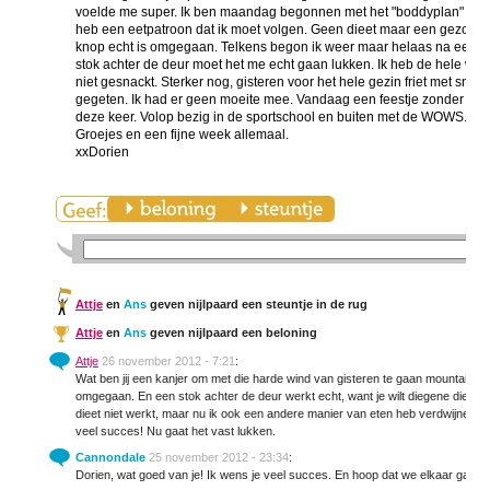
voelde me super. Ik ben maandag begonnen met het "boddyplan" van d
heb een eetpatroon dat ik moet volgen. Geen dieet maar een gezonde le
knop echt is omgegaan. Telkens begon ik weer maar helaas na een p
stok achter de deur moet het me echt gaan lukken. Ik heb de hele we
niet gesnackt. Sterker nog, gisteren voor het hele gezin friet met sna
gegeten. Ik had er geen moeite mee. Vandaag een feestje zonder geba
deze keer. Volop bezig in de sportschool en buiten met de WOWS. Ik w
Groejes en een fijne week allemaal.
xxDorien
Attje
en
Ans
geven nijlpaard een steuntje in de rug
Attje
en
Ans
geven nijlpaard een beloning
Attje
26 november 2012 - 7:21
:
Wat ben jij een kanjer om met die harde wind van gisteren te gaan mountainbiken
omgegaan. En een stok achter de deur werkt echt, want je wilt diegene die je be
dieet niet werkt, maar nu ik ook een andere manier van eten heb verdwijnen d
veel succes! Nu gaat het vast lukken.
Cannondale
25 november 2012 - 23:34
:
Dorien, wat goed van je! Ik wens je veel succes. En hoop dat we elkaar gauw