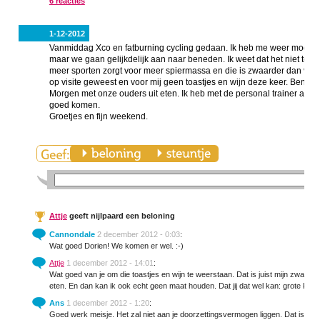
6 reacties
1-12-2012
Vanmiddag Xco en fatburning cycling gedaan. Ik heb me weer mogen we
maar we gaan gelijkdelijk aan naar beneden. Ik weet dat het niet te ha
meer sporten zorgt voor meer spiermassa en die is zwaarder dan vet
op visite geweest en voor mij geen toastjes en wijn deze keer. Ben tro
Morgen met onze ouders uit eten. Ik heb met de personal trainer afgesp
goed komen.
Groetjes en fijn weekend.
Attje
geeft nijlpaard een beloning
Cannondale
2 december 2012 - 0:03
:
Wat goed Dorien! We komen er wel. :-)
Attje
1 december 2012 - 14:01
:
Wat goed van je om die toastjes en wijn te weerstaan. Dat is juist mijn zwakke
eten. En dan kan ik ook echt geen maat houden. Dat jij dat wel kan: grote klas
Ans
1 december 2012 - 1:20
:
Goed werk meisje. Het zal niet aan je doorzettingsvermogen liggen. Dat is bij 