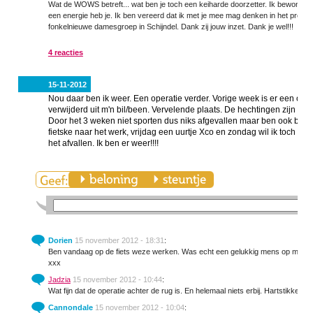
Wat de WOWS betreft... wat ben je toch een keiharde doorzetter. Ik bewonder
een energie heb je. Ik ben vereerd dat ik met je mee mag denken in het proces.
fonkelnieuwe damesgroep in Schijndel. Dank zij jouw inzet. Dank je wel!!!
4 reacties
15-11-2012
Nou daar ben ik weer. Een operatie verder. Vorige week is er een ontst
verwijderd uit m'n bil/been. Vervelende plaats. De hechtingen zijn gist
Door het 3 weken niet sporten dus niks afgevallen maar ben ook blij d
fietske naar het werk, vrijdag een uurtje Xco en zondag wil ik toch w
het afvallen. Ik ben er weer!!!!
Dorien
15 november 2012 - 18:31
:
Ben vandaag op de fiets weze werken. Was echt een gelukkig mens op mn fiets 
xxx
Jadzia
15 november 2012 - 10:44
:
Wat fijn dat de operatie achter de rug is. En helemaal niets erbij. Hartstikke g
Cannondale
15 november 2012 - 10:04
: