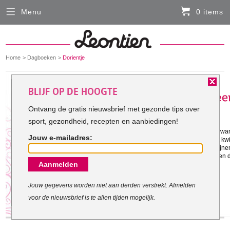
Menu
0 items
Sluiten
Er zitten momenteel geen artikelen in de
winkelmand
You
Home
Dagboeken
Dorientje
HARDLOOPKLEDING
are
here:
Het doel van Dorientje:
BLIJF OP DE HOOGTE
FIETSKLEDING
Ontvang de gratis nieuwsbrief met gezonde tips over
sport, gezondheid, recepten en aanbiedingen!
Gestart met mijn doel: 7-10-2011
SERVICE
Samen met jullie mijn doel bereiken want
Jouw e-mailadres:
den te worden maar gewoon wat vet kwij
Inloggen
sporten zou niet verkeerd zijn. Niet lijnen
voor m'n eigen gevoel. Ik wil laten zien 
Aanmelden
Contact- en adresgegevens
Levertijd, retourneren, ruilen
Jouw gegevens worden niet aan derden verstrekt. Afmelden
voor de nieuwsbrief is te allen tijden mogelijk.
Algemene voorwaarden