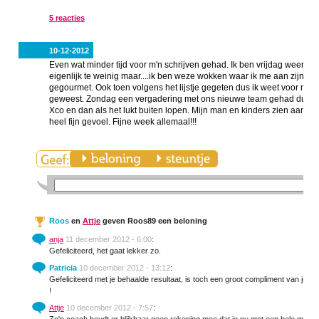
5 reacties
10-12-2012
Even wat minder tijd voor m'n schrijven gehad. Ik ben vrijdag weer 
eigenlijk te weinig maar....ik ben weze wokken waar ik me aan zijn
gegourmet. Ook toen volgens het lijstje gegeten dus ik weet voor meze
geweest. Zondag een vergadering met ons nieuwe team gehad dus niet
Xco en dan als het lukt buiten lopen. Mijn man en kinders zien aan m'n f
heel fijn gevoel. Fijne week allemaal!!!
Roos
en
Attje
geven Roos89 een beloning
anja
11 december 2012 - 6:00
:
Gefeliciteerd, het gaat lekker zo.
Patricia
10 december 2012 - 13:12
:
Gefeliciteerd met je behaalde resultaat, is toch een groot compliment van je m
!
Attje
10 december 2012 - 7:57
: