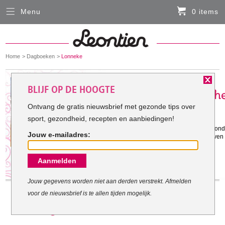
Menu
0 items
Sluiten
Er zitten momenteel geen artikelen in de
winkelmand
You
Home
Dagboeken
Lonneke
HARDLOOPKLEDING
are
here:
Het doel van Lonneke:
BLIJF OP DE HOOGTE
FIETSKLEDING
Ontvang de gratis nieuwsbrief met gezonde tips over
sport, gezondheid, recepten en aanbiedingen!
Gestart met mijn doel: 30-10-2011
SERVICE
ik wil 65 kg wegen omdat ik dan gezond
Jouw e-mailadres:
ik wil meer energie, positief in het leven s
Inloggen
ik wil trots kunnen zijn op mezelf
Aanmelden
Contact- en adresgegevens
Levertijd, retourneren, ruilen
Jouw gegevens worden niet aan derden verstrekt. Afmelden
voor de nieuwsbrief is te allen tijden mogelijk.
Algemene voorwaarden