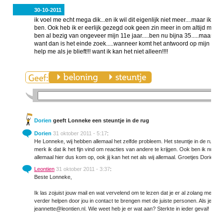
30-10-2011
ik voel me echt mega dik...en ik wil dit eigenlijk niet meer....maar ik 
ben. Ook heb ik er eerlijk gezegd ook geen zin meer in om altijd maar m
ben al bezig van ongeveer mijn 11e jaar.....ben nu bijna 35.....maar ik 
want dan is het einde zoek.....wanneer komt het antwoord op mijn pr
help me als je blieft!!! want ik kan het niet alleen!!!!
Dorien
geeft Lonneke een steuntje in de rug
Dorien
31 oktober 2011 - 5:17
:
He Lonneke, wij hebben allemaal het zelfde probleem. Het steuntje in de rug no
merk ik dat ik het fijn vind om reacties van andere te krijgen. Ook ben ik nu
allemaal hier dus kom op, ook jij kan het net als wij allemaal. Groetjes Dorien
Leontien
31 oktober 2011 - 3:37
:
Beste Lonneke,
Ik las zojuist jouw mail en wat vervelend om te lezen dat je er al zolang mee be
verder helpen door jou in contact te brengen met de juiste personen. Als je er b
jeannette@leontien.nl. Wie weet heb je er wat aan? Sterkte in ieder geval!