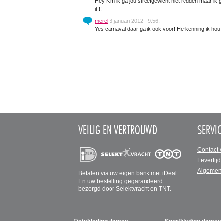
Hey Kim ik ga jou streefgewicht niet redden maar ik 
it!!!
merel
3 januari 2012 - 9:56
:
Yes carnaval daar ga ik ook voor! Herkenning ik hou v
VEILIG EN VERTROUWD
SERVI
Contact 
Levertijd
Algemen
Betalen via uw eigen bank met iDeal.
En uw bestelling gegarandeerd
bezorgd door Selektvracht en TNT.