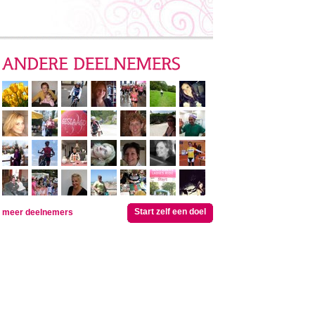
Start zelf een doel
meer deelnemers