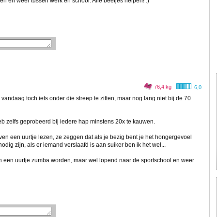
n en weer tussen werk en school. Alle beetjes helpen! :)
76,4 kg
6,0
andaag toch iets onder die streep te zitten, maar nog lang niet bij de 70
k heb zelfs geprobeerd bij iedere hap minstens 20x te kauwen.
en een uurtje lezen, ze zeggen dat als je bezig bent je het hongergevoel
dig zijn, als er iemand verslaafd is aan suiker ben ik het wel...
ch een uurtje zumba worden, maar wel lopend naar de sportschool en weer