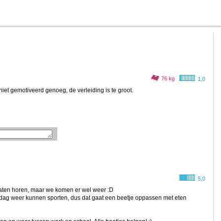
76 kg
1,0
 niet gemotiveerd genoeg, de verleiding is te groot.
5,0
laten horen, maar we komen er wel weer :D
ndag weer kunnen sporten, dus dat gaat een beetje oppassen met eten