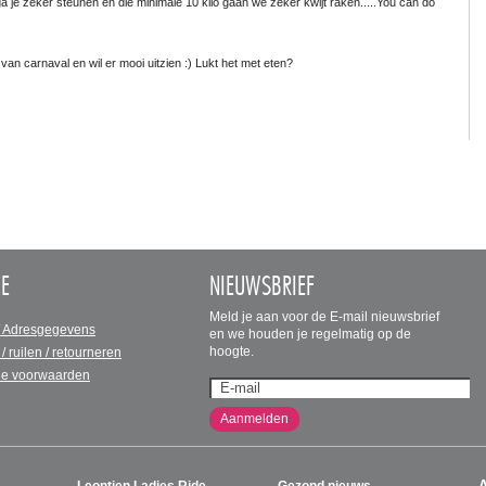
ga je zeker steunen en die minimale 10 kilo gaan we zeker kwijt raken.....You can do
an carnaval en wil er mooi uitzien :) Lukt het met eten?
CE
NIEUWSBRIEF
Meld je aan voor de E-mail nieuwsbrief
/ Adresgegevens
en we houden je regelmatig op de
hoogte.
 / ruilen / retourneren
e voorwaarden
Aanmelden