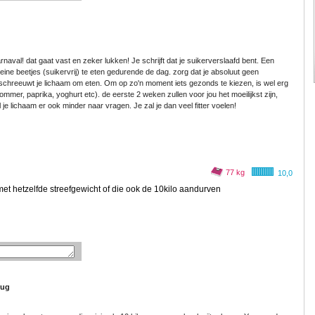
val! dat gaat vast en zeker lukken! Je schrijft dat je suikerverslaafd bent. Een
leine beetjes (suikervrij) te eten gedurende de dag. zorg dat je absoluut geen
eet, schreeuwt je lichaam om eten. Om op zo'n moment iets gezonds te kiezen, is wel erg
kommer, paprika, yoghurt etc). de eerste 2 weken zullen voor jou het moeilijkst zijn,
e lichaam er ook minder naar vragen. Je zal je dan veel fitter voelen!
77 kg
10,0
et hetzelfde streefgewicht of die ook de 10kilo aandurven
rug