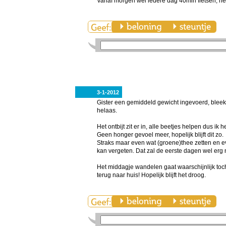
Vanaf morgen wel iedere dag 40min fietsen, hee
3-1-2012
Gister een gemiddeld gewicht ingevoerd, bleek v
helaas.
Het ontbijt zit er in, alle beetjes helpen dus i
Geen honger gevoel meer, hopelijk blijft dit zo.
Straks maar even wat (groene)thee zetten en ev
kan vergeten. Dat zal de eerste dagen wel erg no
Het middagje wandelen gaat waarschijnlijk to
terug naar huis! Hopelijk blijft het droog.