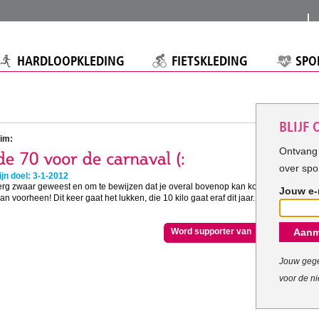
HARDLOOPKLEDING
FIETSKLEDING
SPO
BLIJF
Kim:
Ontvang 
over spo
jn doel: 3-1-2012
s erg zwaar geweest en om te bewijzen dat je overal bovenop kan komen
Jouw e-
an voorheen! Dit keer gaat het lukken, die 10 kilo gaat eraf dit jaar. 2012
Word supporter van Kim
Aanm
Jouw gege
voor de ni