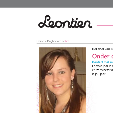
You
Home
Dagboeken
Kim
are
here:
Het doel van 
Gestart met mi
Laatste jaar i
en zelfs beter d
is jou jaar!