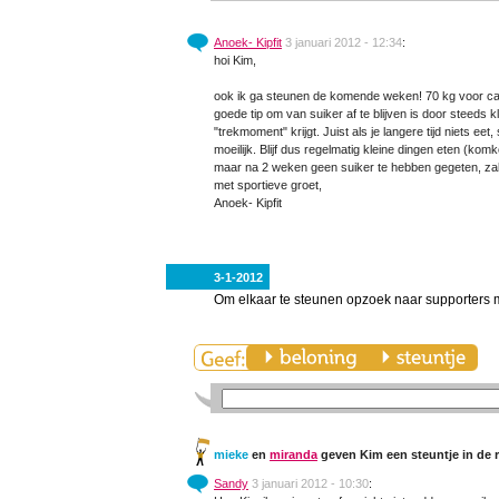
Anoek- Kipfit
3 januari 2012 - 12:34
:
hoi Kim,
ook ik ga steunen de komende weken! 70 kg voor carna
goede tip om van suiker af te blijven is door steeds k
"trekmoment" krijgt. Juist als je langere tijd niets 
moeilijk. Blijf dus regelmatig kleine dingen eten (kom
maar na 2 weken geen suiker te hebben gegeten, zal j
met sportieve groet,
Anoek- Kipfit
3-1-2012
Om elkaar te steunen opzoek naar supporters m
mieke
en
miranda
geven Kim een steuntje in de 
Sandy
3 januari 2012 - 10:30
: