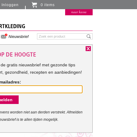
Inloggen
0 items
Er zitten momenteel geen artikelen in de
naar kassa
winkelmand
RTKLEDING
Nieuwsbrief
 OP DE HOOGTE
de gratis nieuwsbrief met gezonde tips
rt, gezondheid, recepten en aanbiedingen!
mailadres:
elden
vens worden niet aan derden verstrekt. Afmelden
euwsbrief is te allen tijden mogelijk.