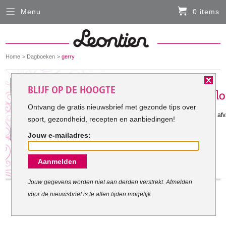
Menu
0 items
Sluiten
Er zitten momenteel geen artikelen in de
winkelmand
You
Home
Dagboeken
gerry
HARDLOOPKLEDING
are
here:
Het doel van gerry:
BLIJF OP DE HOOGTE
FIETSKLEDING
Ontvang de gratis nieuwsbrief met gezonde tips over
Gestart met mijn doel: 27-8-2010
ik heb hoge bloeddruk daarom wil ik afv
sport, gezondheid, recepten en aanbiedingen!
SERVICE
Jouw e-mailadres:
Inloggen
Aanmelden
Contact- en adresgegevens
Levertijd, retourneren, ruilen
Jouw gegevens worden niet aan derden verstrekt. Afmelden
voor de nieuwsbrief is te allen tijden mogelijk.
Algemene voorwaarden