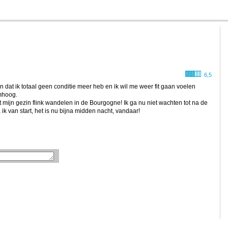
6,5
n dat ik totaal geen conditie meer heb en ik wil me weer fit gaan voelen
mhoog.
 mijn gezin flink wandelen in de Bourgogne! Ik ga nu niet wachten tot na de
k van start, het is nu bijna midden nacht, vandaar!