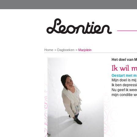
You
Home
Dagboeken
Marjolein
are
here:
Het doel van M
Gestart met mi
Mijn doel is mij
Ik ben depressi
Nu geef ik wee
mijn conditie 