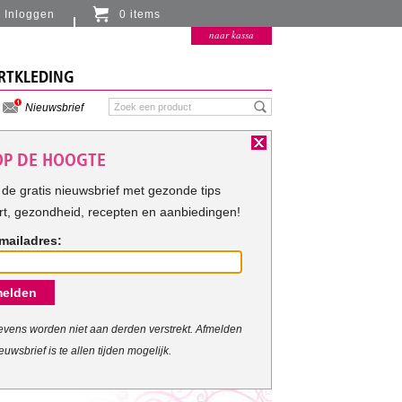
Inloggen
0 items
Er zitten momenteel geen artikelen in de
naar kassa
winkelmand
RTKLEDING
Nieuwsbrief
 OP DE HOOGTE
de gratis nieuwsbrief met gezonde tips
rt, gezondheid, recepten en aanbiedingen!
mailadres:
elden
vens worden niet aan derden verstrekt. Afmelden
euwsbrief is te allen tijden mogelijk.