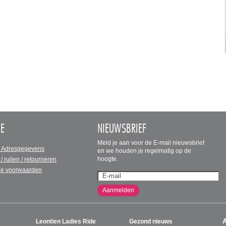
CE
NIEUWSBRIEF
Meld je aan voor de E-mail nieuwsbrief
/ Adresgegevens
en we houden je regelmatig op de
hoogte.
 / ruilen / retourneren
e voorwaarden
Aanmelden
Leontien Ladies Ride
Gezond nieuws