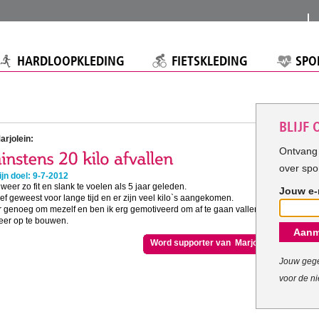
HARDLOOPKLEDING
FIETSKLEDING
SPO
BLIJF
arjolein:
Ontvang 
over spo
jn doel: 9-7-2012
 weer zo fit en slank te voelen als 5 jaar geleden.
Jouw e-
ef geweest voor lange tijd en er zijn veel kilo`s aangekomen.
r genoeg om mezelf en ben ik erg gemotiveerd om af te gaan vallen en
weer op te bouwen.
Aanm
Word supporter van Marjolein
Jouw gege
voor de ni