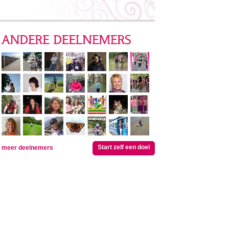
Start zelf een doel
meer deelnemers