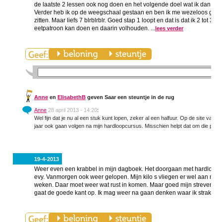
de laatste 2 lessen ook nog doen en het volgende doel wat ik dan ga s
Verder heb ik op de weegschaal gestaan en ben ik me wezeloos gesch
zitten. Maar liefs 7 blrblrblr. Goed stap 1 loopt en dat is dat ik 2 tot 3
eetpatroon kan doen en daarin volhouden. ...
lees verder
Anne
en
ElisabethB
geven Saar een steuntje in de rug
Anne
28 april 2013 - 14:20
:
Wel fijn dat je nu al een stuk kunt lopen, zeker al een halfuur. Op de site van l
jaar ook gaan volgen na mijn hardloopcursus. Misschien helpt dat om die paar ki
19-4-2013
Weer even een krabbel in mijn dagboek. Het doorgaan met hardlopen g
evy. Vanmorgen ook weer gelopen. Mijn kilo s vliegen er wel aan maar 
weken. Daar moet weer wat rust in komen. Maar goed mijn streven was d
gaat de goede kant op. Ik mag weer na gaan denken waar ik straks na