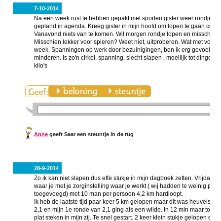
7-10-2014
Na een week rust te hebben gepakt met sporten gister weer rondje 4 
gepland in agenda. Kreeg gister in mijn hoofd om lopen te gaan com
Vanavond niets van te komen. Wil morgen rondje lopen en misschien
Misschien lekker voor spieren? Weet niet, uitproberen. Wat met volle 
week. Spanningen op werk door bezuinigingen, ben ik erg gevoelig voor.
minderen. Is zo'n cirkel, spanning, slecht slapen , moeilijk tot dingen
kilo's
Anne
geeft Saar een steuntje in de rug
28-9-2014
Zo ik kan niet slapen dus effe stukje in mijn dagboek zetten. Vrijdag
waar je met je zorginstelling waar je werkt ( wij hadden te weinig pers
toegevoegd) met 10 man per persoon 4,2 km hardloopt.
Ik heb de laatste tijd paar keer 5 km gelopen maar dit was heuvels en 
2,1 en mijn 1e ronde van 2,1 ging als een wilde. In 12 min maar toen ik
plat steken in mijn zij. Te snel gestart. 2 keer klein stukje gelopen en 