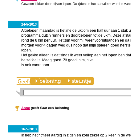
Gewoon lekker door blijven lopen. De tijden en het aantal km worden vanzelf b
24-5-2013
Afgelopen maandag is het me gelukt om een half uur aan 1 stuk uit te l
programma dutch runners en doorgelopen tot de 5km. Deze afstand ge
rond de 8 km per uur. Het zijn voor mij weer vooruitgangen en ga nu t
morgen voor 4 dagen weg dus hoop dat mijn spieren goed hersteld zi
lopen.
Het gekke alleen is dat sinds ik weer vollop aan het lopen ben dat ik 
hetzelfde is. Maag goed. Zit goed in mijn vel.
Is ook voornaam.
Anne
geeft Saar een beloning
16-5-2013
Ik heb het ritmeer aardig in zitten en kom zeker op 2 keer in de week 