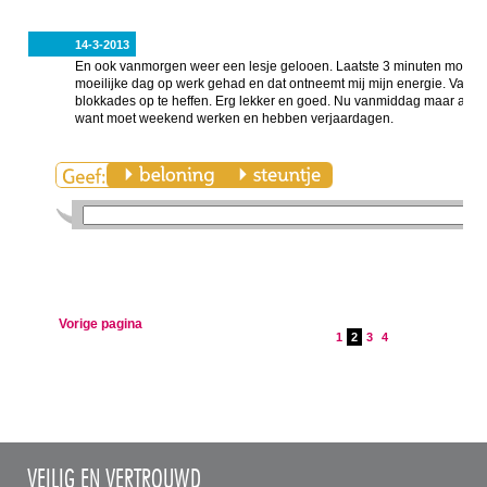
14-3-2013
En ook vanmorgen weer een lesje gelooen. Laatste 3 minuten moest i
moeilijke dag op werk gehad en dat ontneemt mij mijn energie. Va
blokkades op te heffen. Erg lekker en goed. Nu vanmiddag maar aa
want moet weekend werken en hebben verjaardagen.
Vorige pagina
1
2
3
4
VEILIG EN VERTROUWD