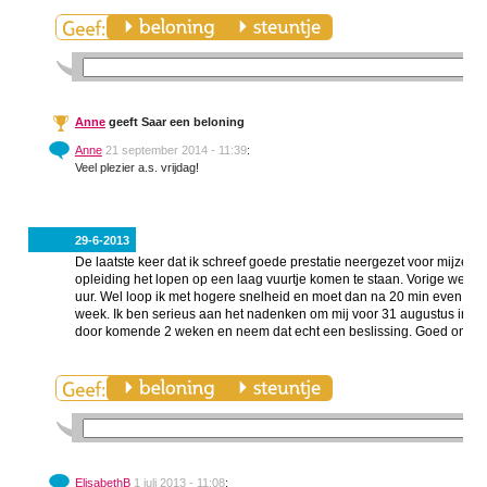
Anne
geeft Saar een beloning
Anne
21 september 2014 - 11:39
:
Veel plezier a.s. vrijdag!
29-6-2013
De laatste keer dat ik schreef goede prestatie neergezet voor mijzelf
opleiding het lopen op een laag vuurtje komen te staan. Vorige week w
uur. Wel loop ik met hogere snelheid en moet dan na 20 min even uitlop
week. Ik ben serieus aan het nadenken om mij voor 31 augustus in te s
door komende 2 weken en neem dat echt een beslissing. Goed om gr
ElisabethB
1 juli 2013 - 11:08
: