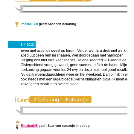
Passie1980
geeft Saar een beloning
8-4-2013
Even niet actief geweest op forum. Verder wel. Erg druk met werk en p
absoluut geen rem im snaaien. Wel doorgegaan met hardlopen.
Dit ging ook niet elke keer soepel. De ene keer red ik 1 keer in de wee
Gisterochtend vroeg geweest, geen succes en flink de balen. Mijn ma
herkansing gegaan voor les 24 evy en deze met heel goed resultaat 
Nu ga ik woensdagochtend weer en het weekend. Dan blijf ik in een ritm
ook steeds met een lage bloedsuiker te klungelen(tijdje) ik moet ec
zeker geen maaltijden over te slaan.
ElisabethB
geeft Saar een steuntje in de rug