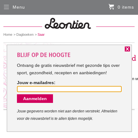
Menu
0 items
Sluiten
Er zitten momenteel geen artikelen in de
winkelmand
You
Home
Dagboeken
Saar
HARDLOOPKLEDING
are
here:
Het doel van Saar:
BLIJF OP DE HOOGTE
FIETSKLEDING
Ontvang de gratis nieuwsbrief met gezonde tips over
sport, gezondheid, recepten en aanbiedingen!
Gestart met mijn doel: 6-1-2013
SERVICE
Sporten waardoor goed en strakker in v
Jouw e-mailadres:
Inloggen
Aanmelden
Contact- en adresgegevens
Levertijd, retourneren, ruilen
Jouw gegevens worden niet aan derden verstrekt. Afmelden
voor de nieuwsbrief is te allen tijden mogelijk.
Algemene voorwaarden