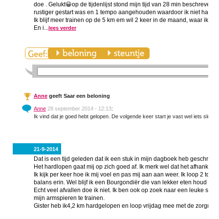
doe . Gelukt😀op de tijdenlijst stond mijn tijd van 28 min beschreven. 
rustiger gestart was en 1 tempo aangehouden waardoor ik niet had h
Ik blijf meer trainen op de 5 km em wil 2 keer in de maand, waar ik m
En i...
lees verder
Anne
geeft Saar een beloning
Anne
28 september 2014 - 12:13
:
Ik vind dat je goed hebt gelopen. De volgende keer start je vast wel iets slomer
21-9-2014
Dat is een tijd geleden dat ik een stuk in mijn dagboek heb geschreve
Het hardlopen gaat mij op zich goed af. Ik merk wel dat het afhankelijk
Ik kijk per keer hoe ik mij voel en pas mij aan aan weer. Ik loop 2 tot 3
balans erin. Wel blijf ik een Bourgondiër die van lekker eten houd en u
Echt veel afvallen doe ik niet. Ik ben ook op zoek naar een leuke spo
mijn armspieren te trainen.
Gister heb ik4,2 km hardgelopen en loop vrijdag mee met de zorgmara