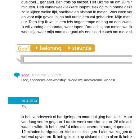
dus doel 1 gehaald. Ben trots op mezelf. Het lukt me nu om 20 minuten
minuten. Heb vandeweek lekkere loopmuziek op mijn ohone gezet om
zo te kijken welke tijd, snelheid en afstand te meten. Was even verg
en voor mijn gevoel bijna half uur in een vol gehouden. Mijn man is l
uur. Toen liep ik wel in een iets hoger tempo en nog na een kwartier 2 
Ik wil zondag n maandag weer lopen. Dan echt gaan meten wat ik wil
wedstrijd waar mijn man meegaat als een soort coach om me te steun
Anne
16 mei 2013 - 23:53
:
Oee, spannend, een wedstrijd! Werkt wel motiverend! Succes!
26-4-2013
Zo,
ik heb vandeweek al hardgelopoen maar dat ging bar slecht.Maar omdat
vandaag verder gegaan. Laatste week van start to run. 28 min achtere
waar ik wilde. Ik heb eerst 14 minuten achereen hardgelopen en daarn
12 minuten hardgelopen. Viel me niets tegen. Laten we zeggen dat ik
wel wat opvoeren. Ik heb gekeken op afstand meten.nl en ik heb zo ong