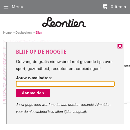
Menu
0 items
Sluiten
Er zitten momenteel geen artikelen in de
winkelmand
You
Home
Dagboeken
Ellen
HARDLOOPKLEDING
are
here:
Het doel van Ellen:
BLIJF OP DE HOOGTE
FIETSKLEDING
Ontvang de gratis nieuwsbrief met gezonde tips over
Gestart met mijn doel: 29-12-2010
Ik voel me niet lekker met die kilo's tev
sport, gezondheid, recepten en aanbiedingen!
SERVICE
bewegen en gezond eten.
Jouw e-mailadres:
Inloggen
Aanmelden
Contact- en adresgegevens
Levertijd, retourneren, ruilen
Jouw gegevens worden niet aan derden verstrekt. Afmelden
voor de nieuwsbrief is te allen tijden mogelijk.
Algemene voorwaarden