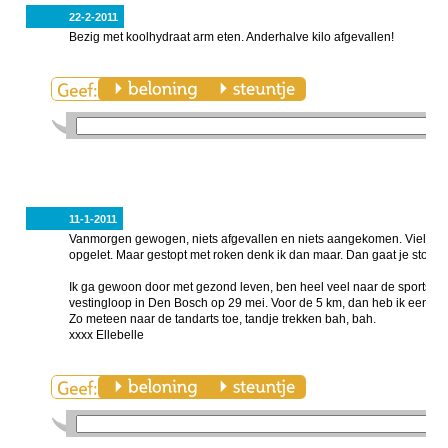
22-2-2011
Bezig met koolhydraat arm eten. Anderhalve kilo afgevallen!
11-1-2011
Vanmorgen gewogen, niets afgevallen en niets aangekomen. Viel wel w
opgelet. Maar gestopt met roken denk ik dan maar. Dan gaat je stofwisse
Ik ga gewoon door met gezond leven, ben heel veel naar de sportsch
vestingloop in Den Bosch op 29 mei. Voor de 5 km, dan heb ik een doe
Zo meteen naar de tandarts toe, tandje trekken bah, bah.
xxxx Ellebelle