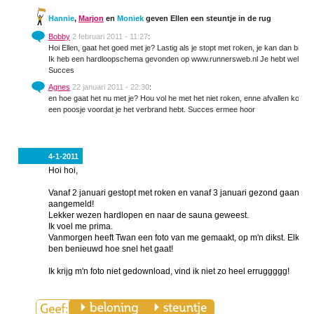
Hannie
,
Marjon
en
Moniek
geven Ellen een steuntje in de rug
Bobby
2 februari 2011 - 11:27
:
Hoi Ellen, gaat het goed met je? Lastig als je stopt met roken, je kan dan bijna
Ik heb een hardloopschema gevonden op www.runnersweb.nl Je hebt wel zoiets
Succes
Agnes
22 januari 2011 - 22:30
:
en hoe gaat het nu met je? Hou vol he met het niet roken, enne afvallen kost t
een poosje voordat je het verbrand hebt. Succes ermee hoor
4-1-2011
Hoi hoi,
Vanaf 2 januari gestopt met roken en vanaf 3 januari gezond gaan ete
aangemeld!
Lekker wezen hardlopen en naar de sauna geweest.
Ik voel me prima.
Vanmorgen heeft Twan een foto van me gemaakt, op m'n dikst. Elke d
ben benieuwd hoe snel het gaat!
Ik krijg m'n foto niet gedownload, vind ik niet zo heel erruggggg!