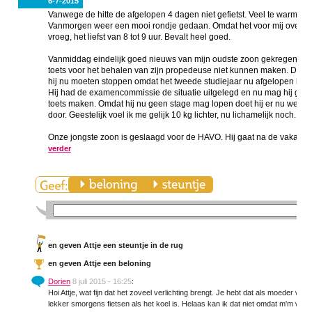
6-7-2015
Vanwege de hitte de afgelopen 4 dagen niet gefietst. Veel te warm!!
Vanmorgen weer een mooi rondje gedaan. Omdat het voor mij overdag 
vroeg, het liefst van 8 tot 9 uur. Bevalt heel goed.
Vanmiddag eindelijk goed nieuws van mijn oudste zoon gekregen. Door
toets voor het behalen van zijn propedeuse niet kunnen maken. De and
hij nu moeten stoppen omdat het tweede studiejaar nu afgelopen is (va
Hij had de examencommissie de situatie uitgelegd en nu mag hij gelukk
toets maken. Omdat hij nu geen stage mag lopen doet hij er nu wel een
door. Geestelijk voel ik me gelijk 10 kg lichter, nu lichamelijk noch.
Onze jongste zoon is geslaagd voor de HAVO. Hij gaat na de vakantie
verder
en
geven Attje een steuntje in de rug
en
geven Attje een beloning
Dorien
8 juli 2015 - 16:25
:
Hoi Attje, wat fijn dat het zoveel verlichting brengt. Je hebt dat als moeder wel 
lekker smorgens fietsen als het koel is. Helaas kan ik dat niet omdat m'm werk