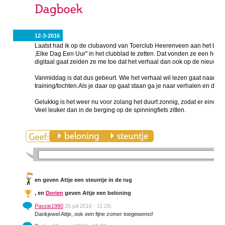
12-3-2016
Laatst had ik op de clubavond van Toerclub Heerenveen aan het best
,Elke Dag Een Uur" in het clubblad te zetten. Dat vonden ze een heel
digitaal gaat zeiden ze me toe dat het verhaal dan ook op de nieuwe 
Vanmiddag is dat dus gebeurt. Wie het verhaal wil lezen gaat naar T
training/tochten.Als je daar op gaat staan ga je naar verhalen en dan k
Gelukkig is het weer nu voor zolang het duurt zonnig, zodat er eindeli
Veel leuker dan in de berging op de spinningfiets zitten.
en
geven Attje een steuntje in de rug
,
en
Dorien
geven Attje een beloning
Passie1980
25 juli 2016 - 11:26
:
Dankjewel Attje, ook een fijne zomer toegewenst!