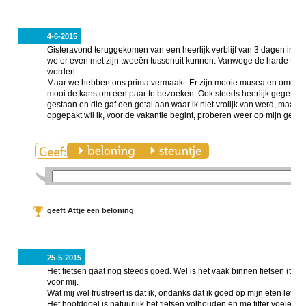
4-6-2015
Gisteravond teruggekomen van een heerlijk verblijf van 3 dagen in ee
we er even met zijn tweeën tussenuit kunnen. Vanwege de harde tot s
worden.
Maar we hebben ons prima vermaakt. Er zijn mooie musea en omdat 
mooi de kans om een paar te bezoeken. Ook steeds heerlijk gegete
gestaan en die gaf een getal aan waar ik niet vrolijk van werd, maar
opgepakt wil ik, voor de vakantie begint, proberen weer op mijn gewi
geeft Attje een beloning
25-5-2015
Het fietsen gaat nog steeds goed. Wel is het vaak binnen fietsen (thui
voor mij.
Wat mij wel frustreert is dat ik, ondanks dat ik goed op mijn eten let
Het hoofddoel is natuurlijk het fietsen volhouden en me fitter voelen.