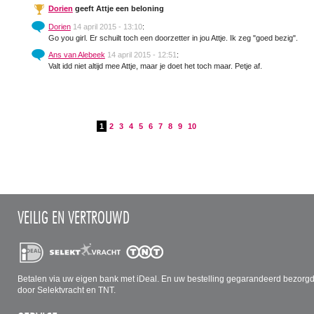
Dorien
geeft Attje een beloning
Dorien
14 april 2015 - 13:10
:
Go you girl. Er schuilt toch een doorzetter in jou Attje. Ik zeg "goed bezig". Ge
Ans van Alebeek
14 april 2015 - 12:51
:
Valt idd niet altijd mee Attje, maar je doet het toch maar. Petje af.
1
2
3
4
5
6
7
8
9
10
VEILIG EN VERTROUWD
Betalen via uw eigen bank met iDeal. En uw bestelling gegarandeerd bezorg
door Selektvracht en TNT.