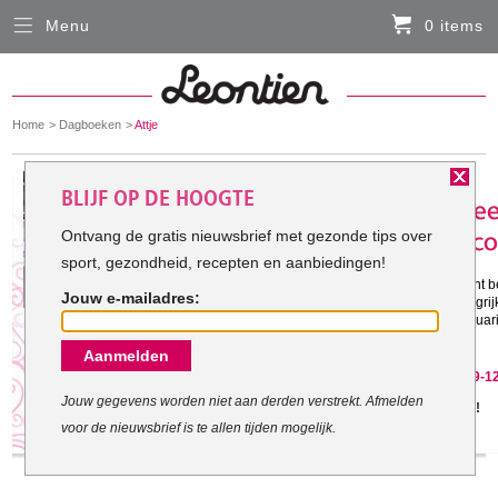
Menu
0 items
Sluiten
Er zitten momenteel geen artikelen in de
winkelmand
You
Home
Dagboeken
Attje
HARDLOOPKLEDING
are
here:
Het doel van Attje:
BLIJF OP DE HOOGTE
FIETSKLEDING
Ontvang de gratis nieuwsbrief met gezonde tips over
sport, gezondheid, recepten en aanbiedingen!
Gestart met mijn doel: 11-8-2010
SERVICE
Ik wil graag weer een gezond gewicht 
Jouw e-mailadres:
(PBC, artrose) is het nu vooral belangri
Inloggen
beweging. Daarom ga ik van 14 februari
dag een uur te sporten.
Aanmelden
Contact- en adresgegevens
Attje is gestopt met haar doel op 29-1
Levertijd, retourneren, ruilen
Jouw gegevens worden niet aan derden verstrekt. Afmelden
Jammer, maar geef het niet op!
voor de nieuwsbrief is te allen tijden mogelijk.
Algemene voorwaarden