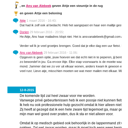
,
en
Ans van Alebeek
geven Attje een steuntje in de rug
en
geven Attje een beloning
Attje
1 maart 2016 - 16:40
:
Dat had ik zelf ook al bedacht. Heb het aangepast en haar een mailtje gestuurd
Dorien
29 februari 2016 - 20:55
:
He Attje, Ans haar mailadres klopt niet. Het is ansvanalebeek@gmail.com Ans 
Verder wil Ik je veel groetjes brengen. Goed dat je elke dag een uur fietst. Kna
Ans van Alebeek
29 februari 2016 - 11:06
:
Opgeven is geen optie, jouw hoeven we dat echt niet in te peperen, jij bent een
zo bewondef in jou. Ga ervoor Atje. Elke stap voorwaarts is de moeite waard. Jou
mond. Jammer dat we zo ver uit elkaar wonen, anders kwam ik gewoon een keer
veel rust. Lieve atje, misschien moeten we wat meer mailen met elkaar. Mij
12-8-2015
De komende tijd zal heel zwaar voor me worden.
Vanwege privé gebeurtenissen heb ik een poosje niet kunnen fietsen 
Ik heb nu ook professionele hulp gezocht omdat ik hier alleen niet me
Zij heeft al gezegd dat ik een hele zware tijd tegemoet ga, maar gelukk
mijn man wel goed over praten, dus ik sta er niet alleen voor.
Omdat ik op medisch gebied ook behoorlijk in de lappenmand zit wil i
pakken. Zal wel zwaar worden, maar ik moet toch eens weer beginnen.