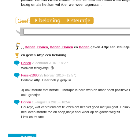
bezig en als het kan wil ik er wel weer tegenaan.
,
,
Dorien
,
Dorien
,
Dorien
,
Dorien
en
Dorien
geven Attje een steuntje in d
en
geven Attje een beloning
Dorien
26 februari 2016 - 18:29
:
Welkom terug Attje. 😘
Passie1980
25 februari 2016 - 19:57
:
Bedankt Attje, Daar heb je gelijk in
Jij ook sterkte met herstel. Therapie is hard werken maar heeft positieve invloe
ook, groetjes
Dorien
15 augustus 2015 - 10:54
:
Hoi Attje, wat vervelend om te lezen dat het niet goed met jou gaat. Gelukkig heb
heel even sterkte toe en hoop,dat je snel weer op de goede weg zit.
Liefs en tot snel.