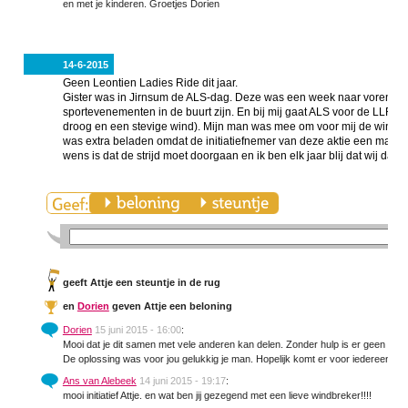
en met je kinderen. Groetjes Dorien
14-6-2015
Geen Leontien Ladies Ride dit jaar.
Gister was in Jirnsum de ALS-dag. Deze was een week naar voren g
sportevenementen in de buurt zijn. En bij mij gaat ALS voor de LLR. He
droog en een stevige wind). Mijn man was mee om voor mij de wind te 
was extra beladen omdat de initiatiefnemer van deze aktie een maand 
wens is dat de strijd moet doorgaan en ik ben elk jaar blij dat wij daa
geeft Attje een steuntje in de rug
en
Dorien
geven Attje een beloning
Dorien
15 juni 2015 - 16:00
:
Mooi dat je dit samen met vele anderen kan delen. Zonder hulp is er geen hoop
De oplossing was voor jou gelukkig je man. Hopelijk komt er voor iedereen een
Ans van Alebeek
14 juni 2015 - 19:17
:
mooi initiatief Attje. en wat ben jij gezegend met een lieve windbreker!!!!