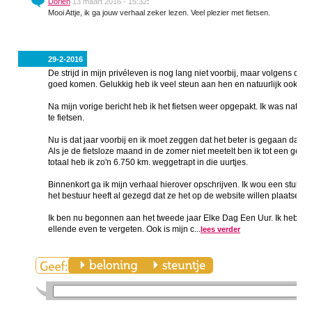
Dorien
13 maart 2016 - 15:32
:
Mooi Attje, ik ga jouw verhaal zeker lezen. Veel plezier met fietsen.
29-2-2016
De strijd in mijn privéleven is nog lang niet voorbij, maar volgens de 
goed komen. Gelukkig heb ik veel steun aan hen en natuurlijk ook aa
Na mijn vorige bericht heb ik het fietsen weer opgepakt. Ik was natuur
te fietsen.
Nu is dat jaar voorbij en ik moet zeggen dat het beter is gegaan dan i
Als je de fietsloze maand in de zomer niet meetelt ben ik tot een ge
totaal heb ik zo'n 6.750 km. weggetrapt in die uurtjes.
Binnenkort ga ik mijn verhaal hierover opschrijven. Ik wou een stukje 
het bestuur heeft al gezegd dat ze het op de website willen plaatsen.
Ik ben nu begonnen aan het tweede jaar Elke Dag Een Uur. Ik heb gemer
ellende even te vergeten. Ook is mijn c...
lees verder