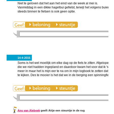
Niet te geloven dat het aan het eind van de week al mei is.
Vanmiddag in een dikke hagelbui gefietst, terwijl het volgens buienr
steeds binnen te fietsen is ook geen optie.
14-4-2015
Soms is het wel moeilijk om elke dag op de fiets te zitten. Afgelope
die we niet hadden ingepland en daardoor kwam het voor dat ik 's avonds
meer in maar het is mijn eer te na om in mijn logboek te zetten dat ik wel
te kijken. Des te mooier is het dat we in de berging een spinningfiets 
Ans van Alebeek
geeft Attje een steuntje in de rug