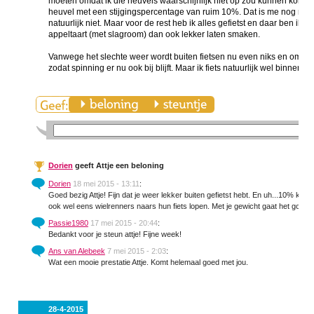
moeten omdat ik die heuvels waarschijnlijk niet op zou kunnen kom
heuvel met een stijgingspercentage van ruim 10%. Dat is me nog nooit 
natuurlijk niet. Maar voor de rest heb ik alles gefietst en daar ben ik t
appeltaart (met slagroom) dan ook lekker laten smaken.
Vanwege het slechte weer wordt buiten fietsen nu even niks en omdat
zodat spinning er nu ook bij blijft. Maar ik fiets natuurlijk wel binnen. A
Dorien
geeft Attje een beloning
Dorien
18 mei 2015 - 13:11
:
Goed bezig Attje! Fijn dat je weer lekker buiten gefietst hebt. En uh...10% kom
ook wel eens wielrenners naars hun fiets lopen. Met je gewicht gaat het goed zi
Passie1980
17 mei 2015 - 20:44
:
Bedankt voor je steun attje! Fijne week!
Ans van Alebeek
7 mei 2015 - 2:03
:
Wat een mooie prestatie Attje. Komt helemaal goed met jou.
28-4-2015