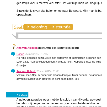
geestelijk voel ik me wel veel fitter. Het valt mijn man wel degelijk op d
Straks de fiets van stal halen en op naar Bolsward. Mijn man is bezig 
opwachten.
Ans van Alebeek
geeft Attje een steuntje in de rug
Dorien
25 mei 2015 - 12:15
:
Hoi Attje, kei goed bezig. Als je niet buiten wilt of kunt fietsen is binnen een goe
Leuk dat je man de elfstedentocht vandaag fietst. Hopelijk is daar de wind een
Groetjes.
Ans van Alebeek
25 mei 2015 - 11:03
:
Valt niet mee Attje. Ik ondervind dit aan den lijve. Maar bedenk, de aanhouder w
geval niet alleen voor. Hou vol, je bent goed bezig. xxx
7-5-2015
Afgelopen zaterdag weer met de fietsclub naar Nijverdal geweest voor 
heb dan mijn eigen route met net zo goed verscheidene klimmen. De v