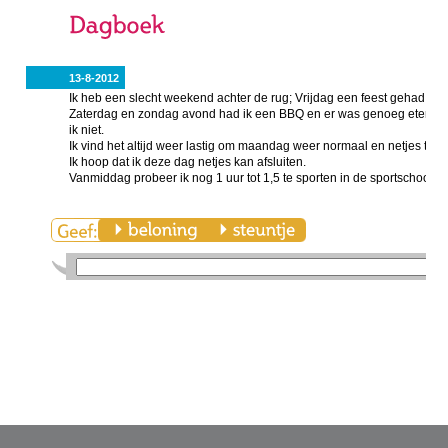
13-8-2012
Ik heb een slecht weekend achter de rug; Vrijdag een feest gehad waa
Zaterdag en zondag avond had ik een BBQ en er was genoeg eten dus
ik niet.
Ik vind het altijd weer lastig om maandag weer normaal en netjes te et
Ik hoop dat ik deze dag netjes kan afsluiten.
Vanmiddag probeer ik nog 1 uur tot 1,5 te sporten in de sportschool : 