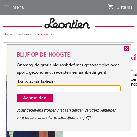
Menu
0 items
Sluiten
Er zitten momenteel geen artikelen in de
winkelmand
You
Home
Dagboeken
Francisca
HARDLOOPKLEDING
are
here:
Het doel van Francisca:
BLIJF OP DE HOOGTE
FIETSKLEDING
Ontvang de gratis nieuwsbrief met gezonde tips over
Gestart met mijn doel: 13-8-2012
Ik ben 2 jaar geleden gaan samenwonen
sport, gezondheid, recepten en aanbiedingen!
SERVICE
Ik ben al wel wat kwijt (in 5 maanden ti
Ook wil ik erbij aan m'n conditie werk
Jouw e-mailadres:
m'n gezonde levenstijl past, zodat ik hop
Inloggen
Aanmelden
Contact- en adresgegevens
Levertijd, retourneren, ruilen
Jouw gegevens worden niet aan derden verstrekt. Afmelden
voor de nieuwsbrief is te allen tijden mogelijk.
Algemene voorwaarden